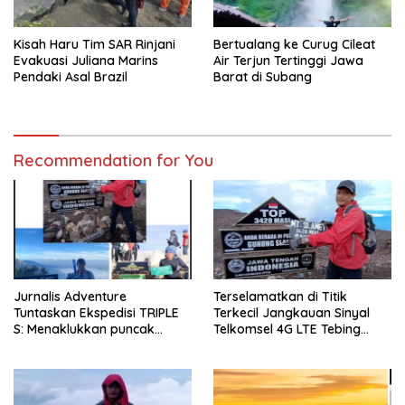
Kisah Haru Tim SAR Rinjani
Bertualang ke Curug Cileat
Evakuasi Juliana Marins
Air Terjun Tertinggi Jawa
Pendaki Asal Brazil
Barat di Subang
Recommendation for You
Jurnalis Adventure
Terselamatkan di Titik
Tuntaskan Ekspedisi TRIPLE
Terkecil Jangkauan Sinyal
S: Menaklukkan puncak
Telkomsel 4G LTE Tebing
Sindoro, Sumbing, dan
Gunung Slamet
Slamet