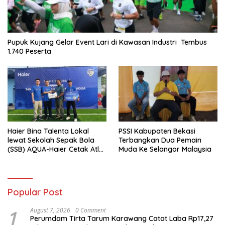
Pupuk Kujang Gelar Event Lari di Kawasan Industri Tembus
1.740 Peserta
Haier Bina Talenta Lokal
PSSI Kabupaten Bekasi
lewat Sekolah Sepak Bola
Terbangkan Dua Pemain
(SSB) AQUA-Haier Cetak Atlet
Muda Ke Selangor Malaysia
Masa Depan
Popular Post
1
August 7, 2026
0 Comment
Perumdam Tirta Tarum Karawang Catat Laba Rp17,27