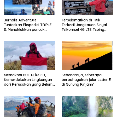
Jurnalis Adventure
Terselamatkan di Titik
Tuntaskan Ekspedisi TRIPLE
Terkecil Jangkauan Sinyal
S: Menaklukkan puncak
Telkomsel 4G LTE Tebing
Sindoro, Sumbing, dan
Gunung Slamet
Slamet
Memaknai HUT RI ke 80,
Sebenarnya, seberapa
Kemerdekakan Lingkungan
berbahayakah jalur Letter E
dari Kerusakan yang Belum
di Gunung Rinjani?
Tuntas