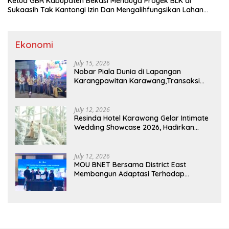
Ketua GBR Kabupaten Bekasi Menduga Proyek BLK di
Sukaasih Tak Kantongi Izin Dan Mengalihfungsikan Lahan
Pertanian
Ekonomi
July 15, 2026
Nobar Piala Dunia di Lapangan
Karangpawitan Karawang,Transaksi
Pelaku UMKM Capai Rp 839 Juta
July 12, 2026
Resinda Hotel Karawang Gelar Intimate
Wedding Showcase 2026, Hadirkan
Inspirasi Pernikahan Impian dengan
Penawaran Eksklusif
July 12, 2026
MOU BNET Bersama District East
Membangun Adaptasi Terhadap
Perkembangan Teknologi Digital