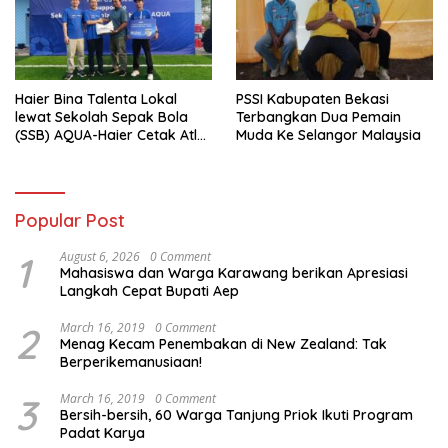
Haier Bina Talenta Lokal
PSSI Kabupaten Bekasi
lewat Sekolah Sepak Bola
Terbangkan Dua Pemain
(SSB) AQUA-Haier Cetak Atlet
Muda Ke Selangor Malaysia
Masa Depan
Popular Post
1
August 6, 2026
0 Comment
Mahasiswa dan Warga Karawang berikan Apresiasi
Langkah Cepat Bupati Aep
2
March 16, 2019
0 Comment
Menag Kecam Penembakan di New Zealand: Tak
Berperikemanusiaan!
3
March 16, 2019
0 Comment
Bersih-bersih, 60 Warga Tanjung Priok Ikuti Program
Padat Karya