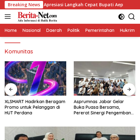
Skip
ng berikan Apresiasi Langkah Cepat Bupati Aep
Breaking News
Kapol
to
content
Home
Nasional
Daerah
Politik
Pemerintahan
Hukrim
Komunitas
XLSMART Hadirkan Beragam
Asprumnas Jabar Gelar
Promo untuk Pelanggan di
Buka Puasa Bersama,
HUT Perdana
Pererat Sinergi Pengembang
dan Perbankan