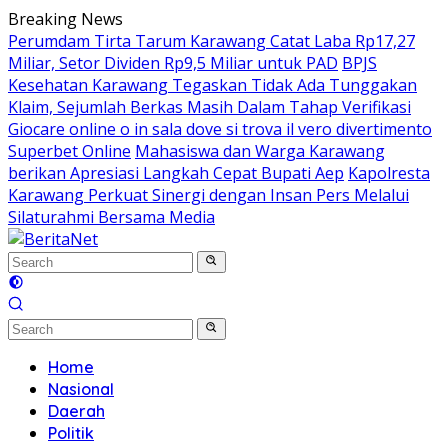
Skip
Breaking News
to
Perumdam Tirta Tarum Karawang Catat Laba Rp17,27
content
Miliar, Setor Dividen Rp9,5 Miliar untuk PAD
BPJS
Kesehatan Karawang Tegaskan Tidak Ada Tunggakan
Klaim, Sejumlah Berkas Masih Dalam Tahap Verifikasi
Giocare online o in sala dove si trova il vero divertimento
Superbet Online
Mahasiswa dan Warga Karawang
berikan Apresiasi Langkah Cepat Bupati Aep
Kapolresta
Karawang Perkuat Sinergi dengan Insan Pers Melalui
Silaturahmi Bersama Media
Home
Nasional
Daerah
Politik