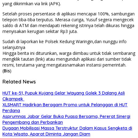
yang dikirimkan via link (APK).
Setelah proses persentase di aplikasi mencapai 100%, sambungan
telepon tiba-tiba terputus. Merasa curiga, Yusuf segera mengecek
saldo di ATM dan mendapati rekening istrinya telah dikuras hingga
menyisakan kerugian sekitar Rp3 juta.
Sudah di laporkan ke Polsek Kedung Waringin,dan nunggu info
selanjutnya
Hingga berita ini diturunkan, warga diimbau untuk tidak sembarang
mengklik tautan (link) atau mengunduh aplikasi dari sumber tidak
resmi, terutama yang mengatasnamakan instansi pemerintah.
(
Bis
)
Related News
HUT ke-51, Pupuk Kujang Gelar Wayang Golek 3 Dalang Asli
Cikampek
XLSMART Hadirkan Beragam Promo untuk Pelanggan di HUT
Perdana
Asprumnas Jabar Gelar Buka Puasa Bersama, Pererat Sinergi
Pengembang dan Perbankan
Dugaan Mobilisasi Massa Terstruktur Dalam Kasus Sengketa di
Kota Wisata, Aparat Diminta Jangan Diam