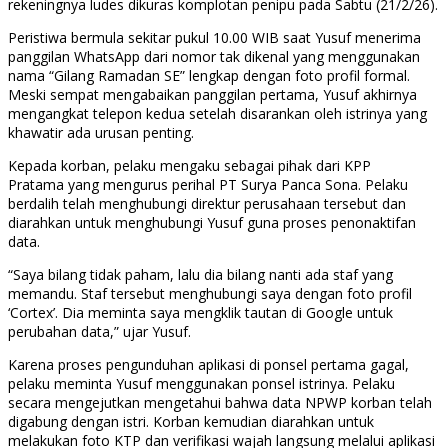
rekeningnya ludes dikuras komplotan penipu pada Sabtu (21/2/26).
Peristiwa bermula sekitar pukul 10.00 WIB saat Yusuf menerima
panggilan WhatsApp dari nomor tak dikenal yang menggunakan
nama “Gilang Ramadan SE” lengkap dengan foto profil formal.
Meski sempat mengabaikan panggilan pertama, Yusuf akhirnya
mengangkat telepon kedua setelah disarankan oleh istrinya yang
khawatir ada urusan penting.
Kepada korban, pelaku mengaku sebagai pihak dari KPP
Pratama yang mengurus perihal PT Surya Panca Sona. Pelaku
berdalih telah menghubungi direktur perusahaan tersebut dan
diarahkan untuk menghubungi Yusuf guna proses penonaktifan
data.
“Saya bilang tidak paham, lalu dia bilang nanti ada staf yang
memandu. Staf tersebut menghubungi saya dengan foto profil
‘Cortex’. Dia meminta saya mengklik tautan di Google untuk
perubahan data,” ujar Yusuf.
Karena proses pengunduhan aplikasi di ponsel pertama gagal,
pelaku meminta Yusuf menggunakan ponsel istrinya. Pelaku
secara mengejutkan mengetahui bahwa data NPWP korban telah
digabung dengan istri. Korban kemudian diarahkan untuk
melakukan foto KTP dan verifikasi wajah langsung melalui aplikasi