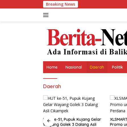
Skip
Breaking News
to
content
Home
Nasional
Daerah
Politik
Daerah
Pupuk Kujang Gelar
XLSMART Hadirkan Beragam
Asprumn
k 3 Dalang Asli
Promo untuk Pelanggan di HUT
Puasa Be