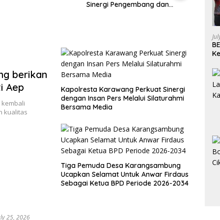
 Pengembang dan
Terstruktur Dalam Kasus
Atas
an
Sengketa di Kota Wisata,
Saldo
Aparat Diminta Jangan Diam
Terim
Ju
BE
Ke
Pe
g berikan
i Aep
Kapolresta Karawang Perkuat Sinergi
dengan Insan Pers Melalui Silaturahmi
 kembali
Bersama Media
 kualitas
Tiga Pemuda Desa Karangsambung
Ucapkan Selamat Untuk Anwar Firdaus
Sebagai Ketua BPD Periode 2026-2034
uly 25, 2026