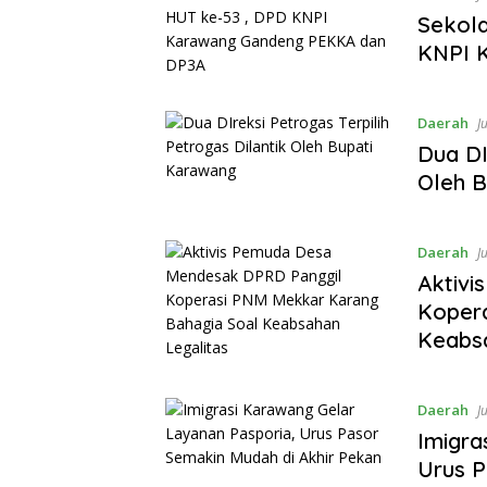
Sekol
KNPI 
Daerah
J
Dua DI
Oleh B
Daerah
J
Aktiv
Koper
Keabsa
Daerah
J
Imigra
Urus P