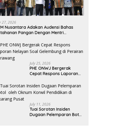
UPTD Tak Hadir
 Nama KPP Pratama,
G
 Warga Bekasi Ludes Usai
L
a Telepon
P
O
ly 27, 2026
W
M Nusantara Adakan Audensi Bahas
tahanan Pangan Dengan Mentri
rtanian
July 25, 2026
PHE ONWJ Bergerak
Cepat Respons Laporan
Nelayan Soal Gelembung
di Perairan Karawang
July 11, 2026
Tuai Sorotan Insiden
Dugaan Pelemparan Botol
oleh Oknum Korwil
Pendidikan di Cikarang
Pusat