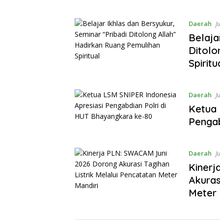
Daerah
J
Belaja
Ditolo
Spiritu
Daerah
J
Ketua 
Pengab
Daerah
J
Kinerj
Akuras
Meter 