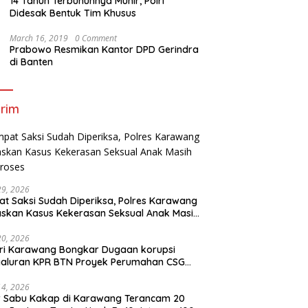
14 Tahun Terbunuhnya Munir, Polri
Didesak Bentuk Tim Khusus
March 16, 2019
0 Comment
Prabowo Resmikan Kantor DPD Gerindra
di Banten
rim
29, 2026
t Saksi Sudah Diperiksa, Polres Karawang
skan Kasus Kekerasan Seksual Anak Masih
roses
20, 2026
ri Karawang Bongkar Dugaan korupsi
yaluran KPR BTN Proyek Perumahan CSG
Kartika Residence.
14, 2026
r Sabu Kakap di Karawang Terancam 20