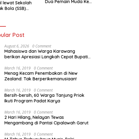
Dua Pemain Muda Ke
l lewat Sekolah
Selangor Malaysia
k Bola (SSB)
-Haier Cetak
t Masa Depan
ular Post
August 6, 2026
0 Comment
Mahasiswa dan Warga Karawang
berikan Apresiasi Langkah Cepat Bupati
Aep
March 16, 2019
0 Comment
Menag Kecam Penembakan di New
Zealand: Tak Berperikemanusiaan!
March 16, 2019
0 Comment
Bersih-bersih, 60 Warga Tanjung Priok
Ikuti Program Padat Karya
March 16, 2019
0 Comment
2 Hari Hilang, Nelayan Tewas
Mengambang di Pantai Cipalawah Garut
March 16, 2019
0 Comment