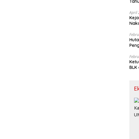
Tahu
Gra
April
Keja
Nak
Febru
Huta
Pen
Limp
Febru
Ketu
BLK 
Meng
E