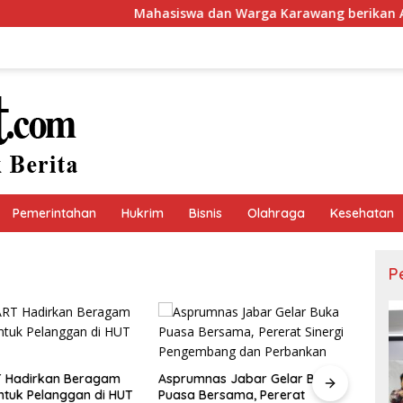
Mahasiswa dan Warga Karawang berikan Apresiasi L
Pemerintahan
Hukrim
Bisnis
Olahraga
Kesehatan
P
as Jabar Gelar Buka
rsama, Pererat
Dugaan Mobilisasi Massa
Wasp