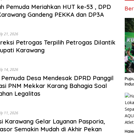
ah Pemuda Meriahkan HUT ke-53 , DPD
Ber
Karawang Gandeng PEKKA dan DP3A
uly 21, 2026
reksi Petrogas Terpilih Petrogas Dilantik
upati Karawang
uly 14, 2026
is Pemuda Desa Mendesak DPRD Panggil
Pupu
Indu
asi PNM Mekkar Karang Bahagia Soal
han Legalitas
uly 11, 2026
si Karawang Gelar Layanan Pasporia,
asor Semakin Mudah di Akhir Pekan
Haie