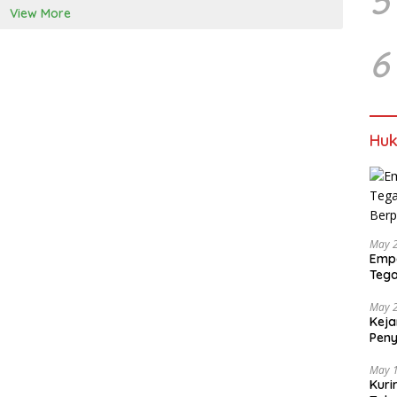
5
View More
6
Huk
May 
Empa
Tega
Berp
May 
Keja
Pen
dan 
May 
Kuri