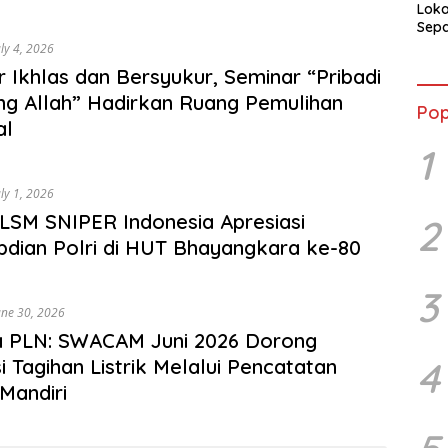
Loka
Sepa
AQUA
uly 4, 2026
Atle
r Ikhlas dan Bersyukur, Seminar “Pribadi
ng Allah” Hadirkan Ruang Pemulihan
Pop
al
1
uly 1, 2026
LSM SNIPER Indonesia Apresiasi
2
dian Polri di HUT Bhayangkara ke-80
3
une 30, 2026
a PLN: SWACAM Juni 2026 Dorong
4
i Tagihan Listrik Melalui Pencatatan
Mandiri