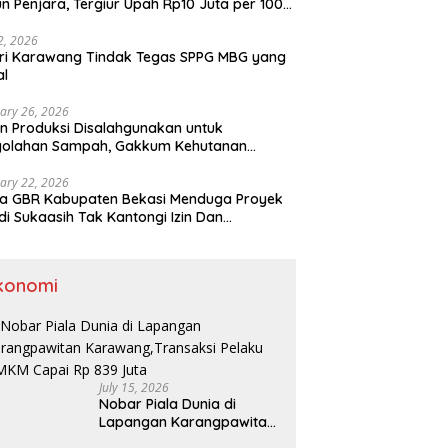
n Penjara, Tergiur Upah Rp10 Juta per 100
m
 2, 2026
ri Karawang Tindak Tegas SPPG MBG yang
al
ary 26, 2026
n Produksi Disalahgunakan untuk
golahan Sampah, Gakkum Kehutanan
ahkan Tersangka ke Kejari Karawang
ary 22, 2026
a GBR Kabupaten Bekasi Menduga Proyek
di Sukaasih Tak Kantongi Izin Dan
alihfungsikan Lahan Pertanian
konomi
July 15, 2026
Nobar Piala Dunia di
Lapangan Karangpawitan
Karawang,Transaksi