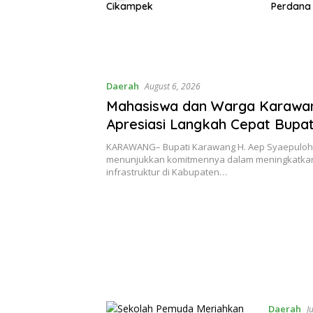
Perdana
Sinergi
Perbank
Daerah
August 6, 2026
Mahasiswa dan Warga Karawan
Apresiasi Langkah Cepat Bupat
KARAWANG– Bupati Karawang H. Aep Syaepuloh
menunjukkan komitmennya dalam meningkatkan
infrastruktur di Kabupaten…
Daerah
J