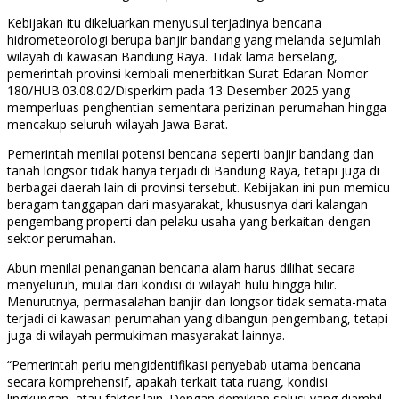
Kebijakan itu dikeluarkan menyusul terjadinya bencana
hidrometeorologi berupa banjir bandang yang melanda sejumlah
wilayah di kawasan Bandung Raya. Tidak lama berselang,
pemerintah provinsi kembali menerbitkan Surat Edaran Nomor
180/HUB.03.08.02/Disperkim pada 13 Desember 2025 yang
memperluas penghentian sementara perizinan perumahan hingga
mencakup seluruh wilayah Jawa Barat.
Pemerintah menilai potensi bencana seperti banjir bandang dan
tanah longsor tidak hanya terjadi di Bandung Raya, tetapi juga di
berbagai daerah lain di provinsi tersebut. Kebijakan ini pun memicu
beragam tanggapan dari masyarakat, khususnya dari kalangan
pengembang properti dan pelaku usaha yang berkaitan dengan
sektor perumahan.
Abun menilai penanganan bencana alam harus dilihat secara
menyeluruh, mulai dari kondisi di wilayah hulu hingga hilir.
Menurutnya, permasalahan banjir dan longsor tidak semata-mata
terjadi di kawasan perumahan yang dibangun pengembang, tetapi
juga di wilayah permukiman masyarakat lainnya.
“Pemerintah perlu mengidentifikasi penyebab utama bencana
secara komprehensif, apakah terkait tata ruang, kondisi
lingkungan, atau faktor lain. Dengan demikian solusi yang diambil