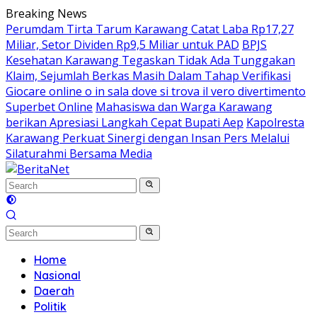
Skip
Breaking News
to
Perumdam Tirta Tarum Karawang Catat Laba Rp17,27
content
Miliar, Setor Dividen Rp9,5 Miliar untuk PAD
BPJS
Kesehatan Karawang Tegaskan Tidak Ada Tunggakan
Klaim, Sejumlah Berkas Masih Dalam Tahap Verifikasi
Giocare online o in sala dove si trova il vero divertimento
Superbet Online
Mahasiswa dan Warga Karawang
berikan Apresiasi Langkah Cepat Bupati Aep
Kapolresta
Karawang Perkuat Sinergi dengan Insan Pers Melalui
Silaturahmi Bersama Media
Home
Nasional
Daerah
Politik