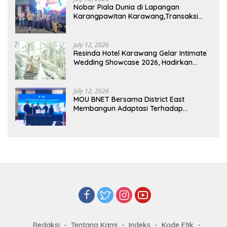
Nobar Piala Dunia di Lapangan
Karangpawitan Karawang,Transaksi
Pelaku UMKM Capai Rp 839 Juta
July 12, 2026
Resinda Hotel Karawang Gelar Intimate
Wedding Showcase 2026, Hadirkan
Inspirasi Pernikahan Impian dengan
Penawaran Eksklusif
July 12, 2026
MOU BNET Bersama District East
Membangun Adaptasi Terhadap
Perkembangan Teknologi Digital
Redaksi
Tentang Kami
Indeks
Kode Etik