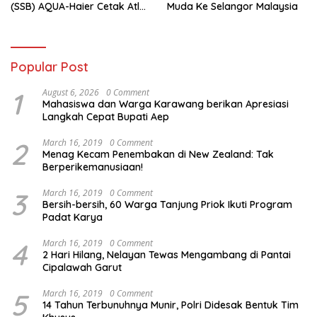
(SSB) AQUA-Haier Cetak Atlet
Muda Ke Selangor Malaysia
Masa Depan
Popular Post
1
August 6, 2026
0 Comment
Mahasiswa dan Warga Karawang berikan Apresiasi
Langkah Cepat Bupati Aep
2
March 16, 2019
0 Comment
Menag Kecam Penembakan di New Zealand: Tak
Berperikemanusiaan!
3
March 16, 2019
0 Comment
Bersih-bersih, 60 Warga Tanjung Priok Ikuti Program
Padat Karya
4
March 16, 2019
0 Comment
2 Hari Hilang, Nelayan Tewas Mengambang di Pantai
Cipalawah Garut
5
March 16, 2019
0 Comment
14 Tahun Terbunuhnya Munir, Polri Didesak Bentuk Tim