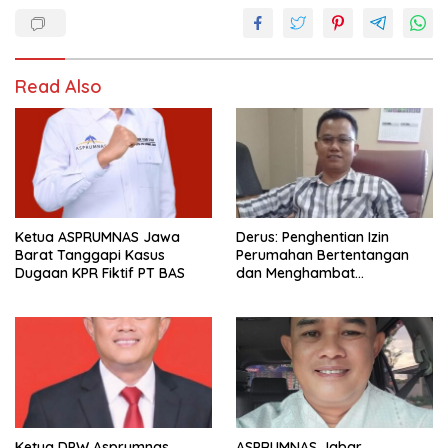
Read Also
Ketua ASPRUMNAS Jawa
Derus: Penghentian Izin
Barat Tanggapi Kasus
Perumahan Bertentangan
Dugaan KPR Fiktif PT BAS
dan Menghambat
Kemudahan Investasi
Ketua DPW Asprumnas
ASPRUMNAS Jabar