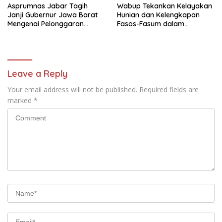
Asprumnas Jabar Tagih
Wabup Tekankan Kelayakan
Janji Gubernur Jawa Barat
Hunian dan Kelengkapan
Mengenai Pelonggaran
Fasos-Fasum dalam
Moratorium Perizinan
Kolaborasi BTN dengan
Perumahan
Developer
Leave a Reply
Your email address will not be published.
Required fields are
marked
*