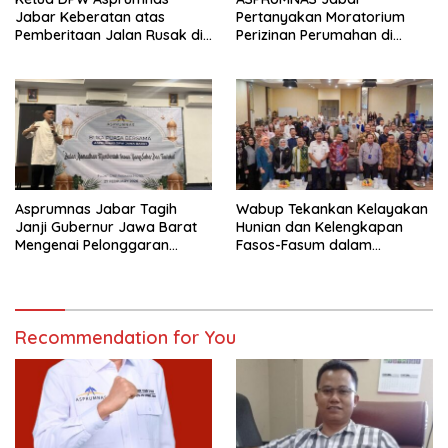
Jabar Keberatan atas
Pertanyakan Moratorium
Pemberitaan Jalan Rusak di
Perizinan Perumahan di
Perum Rizki Akbar
Jawa Barat
Asprumnas Jabar Tagih
Wabup Tekankan Kelayakan
Janji Gubernur Jawa Barat
Hunian dan Kelengkapan
Mengenai Pelonggaran
Fasos-Fasum dalam
Moratorium Perizinan
Kolaborasi BTN dengan
Perumahan
Developer
Recommendation for You