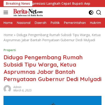
Skip
rikan Apresiasi Langkah Cepat Bupati Aep
Breaking News
Kapolresta
to
content
Home
Nasional
Daerah
Politik
Pemerintahan
Hukrim
Home
»
Diduga Pengembang Rumah Subsidi Tipu Warga, Ketua
Asprumnas Jabar Bantah Pernyataan Gubernur Dedi Mulyadi
Properti
Diduga Pengembang Rumah
Subsidi Tipu Warga, Ketua
Asprumnas Jabar Bantah
Pernyataan Gubernur Dedi Mulyadi
Admin
March 6, 2025