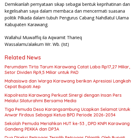
Demikianlah pernyataan sikap sebagai bentuk keprihatinan dan
kegelisahan saya dalam membaca dan mencermati suasana
politik Pilkada dalam tubuh Pengurus Cabang Nahdlatul Ulama
Kabupaten Karawang.
Wallahul Muwaffiq ila Aqwamit Tharieq
Wassalamu’alaikum Wr. Wb. (Ist)
Related News
Perumdam Tirta Tarum Karawang Catat Laba Rp17,27 Miliar,
Setor Dividen Rp9,5 Miliar untuk PAD
Mahasiswa dan Warga Karawang berikan Apresiasi Langkah
Cepat Bupati Aep
Kapolresta Karawang Perkuat Sinergi dengan Insan Pers
Melalui Silaturahmi Bersama Media
Tiga Pemuda Desa Karangsambung Ucapkan Selamat Untuk
Anwar Firdaus Sebagai Ketua BPD Periode 2026-2034
Sekolah Pemuda Meriahkan HUT ke-53 , DPD KNPI Karawang
Gandeng PEKKA dan DP3A
Dua DIreksi Petrogas Terpilih Petrogas Dilantik Oleh Bupati