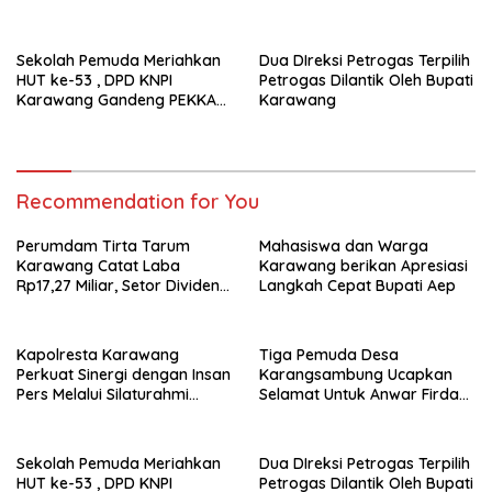
Bersama Media
Sebagai Ketua BPD Periode
2026-2034
Sekolah Pemuda Meriahkan
Dua DIreksi Petrogas Terpilih
HUT ke-53 , DPD KNPI
Petrogas Dilantik Oleh Bupati
Karawang Gandeng PEKKA
Karawang
dan DP3A
Recommendation for You
Perumdam Tirta Tarum
Mahasiswa dan Warga
Karawang Catat Laba
Karawang berikan Apresiasi
Rp17,27 Miliar, Setor Dividen
Langkah Cepat Bupati Aep
Rp9,5 Miliar untuk PAD
Kapolresta Karawang
Tiga Pemuda Desa
Perkuat Sinergi dengan Insan
Karangsambung Ucapkan
Pers Melalui Silaturahmi
Selamat Untuk Anwar Firdaus
Bersama Media
Sebagai Ketua BPD Periode
2026-2034
Sekolah Pemuda Meriahkan
Dua DIreksi Petrogas Terpilih
HUT ke-53 , DPD KNPI
Petrogas Dilantik Oleh Bupati