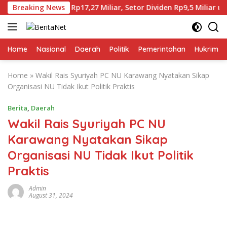
Skip
tat Laba Rp17,27 Miliar, Setor Dividen Rp9,5 Miliar untuk PA
Breaking News
to
content
Home
Nasional
Daerah
Politik
Pemerintahan
Hukrim
Home
»
Wakil Rais Syuriyah PC NU Karawang Nyatakan Sikap
Organisasi NU Tidak Ikut Politik Praktis
Berita
,
Daerah
Wakil Rais Syuriyah PC NU
Karawang Nyatakan Sikap
Organisasi NU Tidak Ikut Politik
Praktis
Admin
August 31, 2024