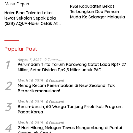
PSSI Kabupaten Bekasi
Terbangkan Dua Pemain
Haier Bina Talenta Lokal
Muda Ke Selangor Malaysia
lewat Sekolah Sepak Bola
(SSB) AQUA-Haier Cetak Atlet
Masa Depan
Popular Post
1
August 7, 2026
0 Comment
Perumdam Tirta Tarum Karawang Catat Laba Rp17,27
Miliar, Setor Dividen Rp9,5 Miliar untuk PAD
2
March 16, 2019
0 Comment
Menag Kecam Penembakan di New Zealand: Tak
Berperikemanusiaan!
3
March 16, 2019
0 Comment
Bersih-bersih, 60 Warga Tanjung Priok Ikuti Program
Padat Karya
4
March 16, 2019
0 Comment
2 Hari Hilang, Nelayan Tewas Mengambang di Pantai