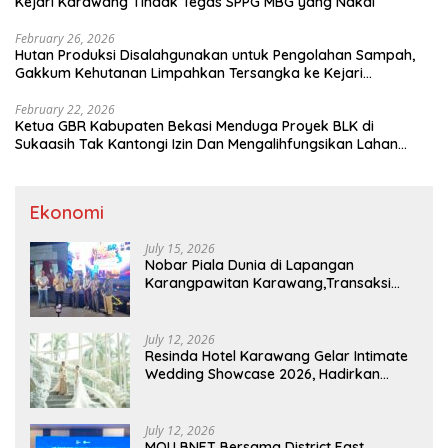
Kejari Karawang Tindak Tegas SPPG MBG yang Nakal
February 26, 2026
Hutan Produksi Disalahgunakan untuk Pengolahan Sampah,
Gakkum Kehutanan Limpahkan Tersangka ke Kejari
Karawang
February 22, 2026
Ketua GBR Kabupaten Bekasi Menduga Proyek BLK di
Sukaasih Tak Kantongi Izin Dan Mengalihfungsikan Lahan
Pertanian
Ekonomi
July 15, 2026
Nobar Piala Dunia di Lapangan
Karangpawitan Karawang,Transaksi
Pelaku UMKM Capai Rp 839 Juta
July 12, 2026
Resinda Hotel Karawang Gelar Intimate
Wedding Showcase 2026, Hadirkan
Inspirasi Pernikahan Impian dengan
Penawaran Eksklusif
July 12, 2026
MOU BNET Bersama District East