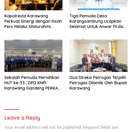
Kapolresta Karawang
Tiga Pemuda Desa
Perkuat Sinergi dengan Insan
Karangsambung Ucapkan
Pers Melalui Silaturahmi
Selamat Untuk Anwar Firdaus
Bersama Media
Sebagai Ketua BPD Periode
2026-2034
Sekolah Pemuda Meriahkan
Dua DIreksi Petrogas Terpilih
HUT ke-53 , DPD KNPI
Petrogas Dilantik Oleh Bupati
Karawang Gandeng PEKKA
Karawang
dan DP3A
Leave a Reply
Your email address will not be published.
Required fields are