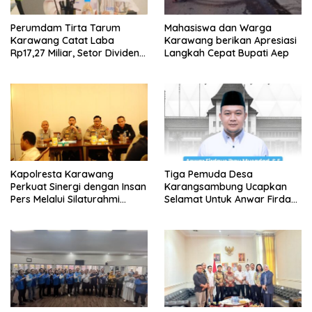
Perumdam Tirta Tarum
Mahasiswa dan Warga
Karawang Catat Laba
Karawang berikan Apresiasi
Rp17,27 Miliar, Setor Dividen
Langkah Cepat Bupati Aep
Rp9,5 Miliar untuk PAD
Kapolresta Karawang
Tiga Pemuda Desa
Perkuat Sinergi dengan Insan
Karangsambung Ucapkan
Pers Melalui Silaturahmi
Selamat Untuk Anwar Firdaus
Bersama Media
Sebagai Ketua BPD Periode
2026-2034