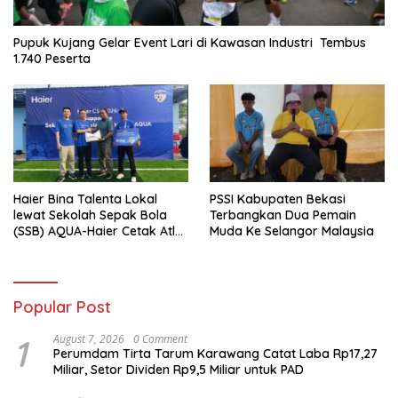
Pupuk Kujang Gelar Event Lari di Kawasan Industri Tembus
1.740 Peserta
Haier Bina Talenta Lokal
PSSI Kabupaten Bekasi
lewat Sekolah Sepak Bola
Terbangkan Dua Pemain
(SSB) AQUA-Haier Cetak Atlet
Muda Ke Selangor Malaysia
Masa Depan
Popular Post
1
August 7, 2026
0 Comment
Perumdam Tirta Tarum Karawang Catat Laba Rp17,27
Miliar, Setor Dividen Rp9,5 Miliar untuk PAD