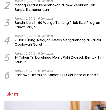
2
March 16, 2019
0 Comment
Menag Kecam Penembakan di New Zealand: Tak
Berperikemanusiaan!
3
March 16, 2019
0 Comment
Bersih-bersih, 60 Warga Tanjung Priok Ikuti Program
Padat Karya
4
March 16, 2019
0 Comment
2 Hari Hilang, Nelayan Tewas Mengambang di Pantai
Cipalawah Garut
5
March 16, 2019
0 Comment
14 Tahun Terbunuhnya Munir, Polri Didesak Bentuk Tim
Khusus
6
March 16, 2019
0 Comment
Prabowo Resmikan Kantor DPD Gerindra di Banten
Hukrim