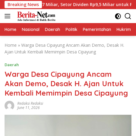
Skip
17,27 Miliar, Setor Dividen Rp9,5 Miliar untuk PAD
Breaking News
BP
to
content
Home
Nasional
Daerah
Politik
Pemerintahan
Hukrim
Home
»
Warga Desa Cipayung Ancam Akan Demo, Desak H.
Ajan Untuk Kembali Memimpin Desa Cipayung
Daerah
Warga Desa Cipayung Ancam
Akan Demo, Desak H. Ajan Untuk
Kembali Memimpin Desa Cipayung
Redaksi Redaksi
June 11, 2026