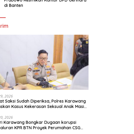
Prabowo Resmikan Kantor DPD Gerindra
di Banten
rim
29, 2026
t Saksi Sudah Diperiksa, Polres Karawang
skan Kasus Kekerasan Seksual Anak Masih
roses
20, 2026
ri Karawang Bongkar Dugaan korupsi
yaluran KPR BTN Proyek Perumahan CSG
Kartika Residence.