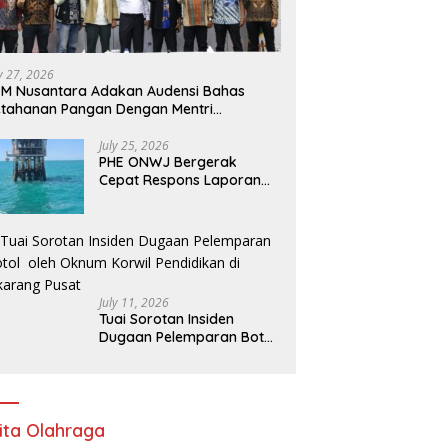
ly 27, 2026
M Nusantara Adakan Audensi Bahas
tahanan Pangan Dengan Mentri
rtanian
July 25, 2026
PHE ONWJ Bergerak
Cepat Respons Laporan
Nelayan Soal Gelembung
di Perairan Karawang
July 11, 2026
Tuai Sorotan Insiden
Dugaan Pelemparan Botol
oleh Oknum Korwil
Pendidikan di Cikarang
Pusat
ita Olahraga