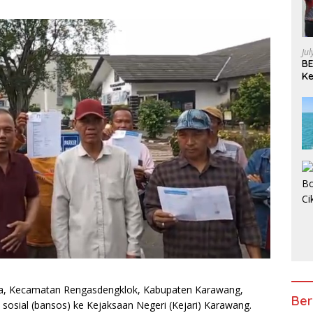
Ju
BE
Ke
Pe
a, Kecamatan Rengasdengklok, Kabupaten Karawang,
Ber
osial (bansos) ke Kejaksaan Negeri (Kejari) Karawang.