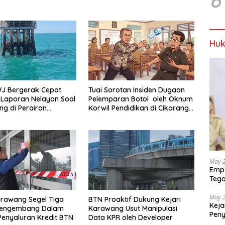
6
Huk
J Bergerak Cepat
Tuai Sorotan Insiden Dugaan
Laporan Nelayan Soal
Pelemparan Botol oleh Oknum
g di Perairan
Korwil Pendidikan di Cikarang
ng
Pusat
May 
Empa
Tega
Berp
May 
BTN Proaktif Dukung Kejari
arawang Segel Tiga
Keja
Karawang Usut Manipulasi
Pengembang Dalam
Pen
Data KPR oleh Developer
Penyaluran Kredit BTN
dan 