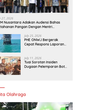
ly 27, 2026
M Nusantara Adakan Audensi Bahas
tahanan Pangan Dengan Mentri
rtanian
July 25, 2026
PHE ONWJ Bergerak
Cepat Respons Laporan
Nelayan Soal Gelembung
di Perairan Karawang
July 11, 2026
Tuai Sorotan Insiden
Dugaan Pelemparan Botol
oleh Oknum Korwil
Pendidikan di Cikarang
Pusat
ita Olahraga