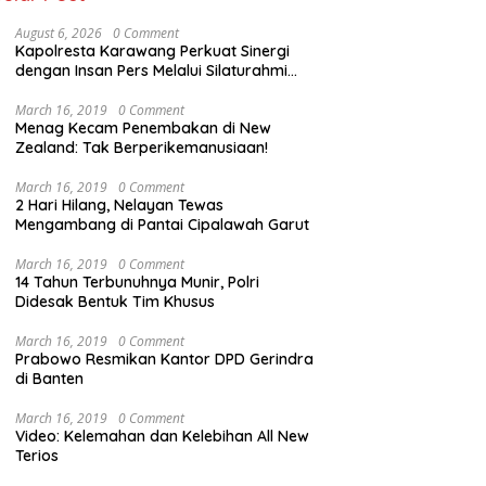
August 6, 2026
0 Comment
Kapolresta Karawang Perkuat Sinergi
dengan Insan Pers Melalui Silaturahmi
Bersama Media
March 16, 2019
0 Comment
Menag Kecam Penembakan di New
Zealand: Tak Berperikemanusiaan!
March 16, 2019
0 Comment
2 Hari Hilang, Nelayan Tewas
Mengambang di Pantai Cipalawah Garut
March 16, 2019
0 Comment
14 Tahun Terbunuhnya Munir, Polri
Didesak Bentuk Tim Khusus
March 16, 2019
0 Comment
Prabowo Resmikan Kantor DPD Gerindra
di Banten
March 16, 2019
0 Comment
Video: Kelemahan dan Kelebihan All New
Terios