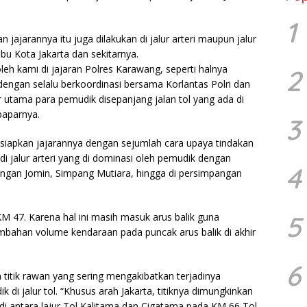
1
jajarannya itu juga dilakukan di jalur arteri maupun jalur
bu Kota Jakarta dan sekitarnya.
eh kami di jajaran Polres Karawang, seperti halnya
2
engan selalu berkoordinasi bersama Korlantas Polri dan
 utama para pemudik disepanjang jalan tol yang ada di
paparnya.
3
siapkan jajarannya dengan sejumlah cara upaya tindakan
i jalur arteri yang di dominasi oleh pemudik dengan
4
angan Jomin, Simpang Mutiara, hingga di persimpangan
5
M 47. Karena hal ini masih masuk arus balik guna
mbahan volume kendaraan pada puncak arus balik di akhir
6
itik rawan yang sering mengakibatkan terjadinya
k di jalur tol. “Khusus arah Jakarta, titiknya dimungkinkan
di antara lajur Tol Kalitama dan Cigatama pada KM 66 Tol