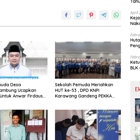
Tahu
Gra
April
Keja
Nak
Febru
Huta
Pen
Limp
Febru
Ketu
BLK 
Meng
muda Desa
Sekolah Pemuda Meriahkan
E
ambung Ucapkan
HUT ke-53 , DPD KNPI
Untuk Anwar Firdaus
Karawang Gandeng PEKKA
Ketua BPD Periode
dan DP3A
34