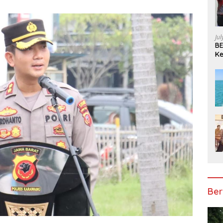
Ju
BE
Ke
Pe
Ber