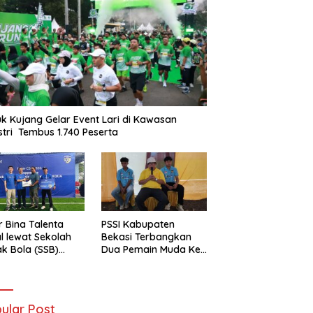
k Kujang Gelar Event Lari di Kawasan
stri Tembus 1.740 Peserta
r Bina Talenta
PSSI Kabupaten
l lewat Sekolah
Bekasi Terbangkan
k Bola (SSB)
Dua Pemain Muda Ke
-Haier Cetak
Selangor Malaysia
t Masa Depan
ular Post