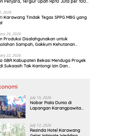
n Penjara, Tergiur Upah Rp10 Juta per 100
m
 2, 2026
ri Karawang Tindak Tegas SPPG MBG yang
al
ary 26, 2026
n Produksi Disalahgunakan untuk
golahan Sampah, Gakkum Kehutanan
ahkan Tersangka ke Kejari Karawang
ary 22, 2026
a GBR Kabupaten Bekasi Menduga Proyek
di Sukaasih Tak Kantongi Izin Dan
alihfungsikan Lahan Pertanian
konomi
July 15, 2026
Nobar Piala Dunia di
Lapangan Karangpawitan
Karawang,Transaksi
Pelaku UMKM Capai Rp 839
Juta
July 12, 2026
Resinda Hotel Karawang
Gelar Intimate Wedding