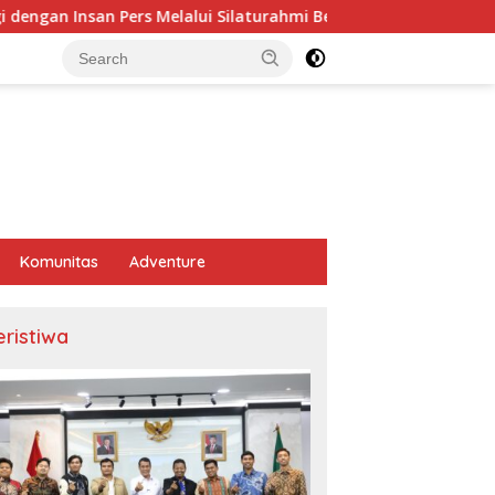
s Melalui Silaturahmi Bersama Media
Hvordan forstå od
Komunitas
Adventure
eristiwa