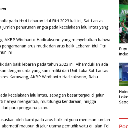
ono
k pada H+4 Lebaran Idul Fitri 2023 kali ini, Sat Lantas
 jumlah penurunan angka pada kecelakaan lalu lintas yang
wang, AKBP Wirdhanto Hadicaksono yang menyebutkan bahwa
an pengamanan arus mudik dan arus balik Lebaran Idul Fitri
Pupu
un ini.
Indu
ik dan balik lebaran pada tahun 2023 ini, Alhamdulillah ada
kan dengan data yang kami miliki dari Unit Laka Sat Lantas
polres Karawang, AKBP Wirdhanto Hadicaksono, Rabu
Haie
da kecelakaan lalu lintas, sebagian besar terjadi di jalur
Loka
erti halnya mengantuk, multifungsi kendaraan, hingga
Sepa
AQUA
s dari para pengguna jalan.
Atle
ususkan oleh kami pada arus balik ini guna menekan jumlah
ri, alternatif maupun di jalur utama pemudik yaitu di Jalan Tol
Pop