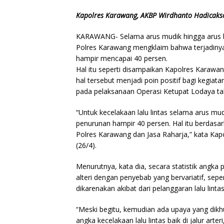
Kapolres Karawang, AKBP Wirdhanto Hadicaks
KARAWANG- Selama arus mudik hingga arus bali
Polres Karawang mengklaim bahwa terjadinya
hampir mencapai 40 persen.
Hal itu seperti disampaikan Kapolres Kara
hal tersebut menjadi poin positif bagi kegiat
pada pelaksanaan Operasi Ketupat Lodaya tah
“Untuk kecelakaan lalu lintas selama arus mud
penurunan hampir 40 persen. Hal itu berdasar
Polres Karawang dan Jasa Raharja,” kata Ka
(26/4).
Menurutnya, kata dia, secara statistik angka pa
alteri dengan penyebab yang bervariatif, sep
dikarenakan akibat dari pelanggaran lalu linta
“Meski begitu, kemudian ada upaya yang dikh
angka kecelakaan lalu lintas baik di jalur arte