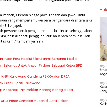
Huk
Palimanan, Cirebon hingga Jawa Tengah dan Jawa Timur
daraan yang mempertemukan para pengendara di antara jalur
 48 Tol Japek.
 personel untuk pengaturan arus lalu lintas sehingga akan
kira lebih di padati pengguna jalur balik para pemudik. Dan
ritas kami,” tambahnya.(aef)
n Insan Pers Melalui Silaturahmi Bersama Media
 Selamat Untuk Anwar Firdaus Sebagai Ketua BPD
May 
Empa
Tega
PD KNPI Karawang Gandeng PEKKA dan DP3A
Berp
May 
ntik Oleh Bupati Karawang
Keja
il Koperasi PNM Mekkar Karang Bahagia Soal
Pen
dan 
May 
 Urus Pasor Semakin Mudah di Akhir Pekan
Kuri