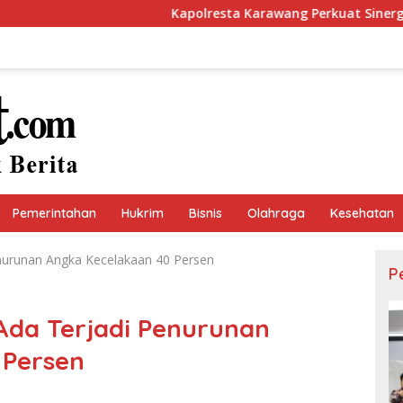
Kapolresta Karawang Perkuat Sinergi dengan Insan Per
Pemerintahan
Hukrim
Bisnis
Olahraga
Kesehatan
enurunan Angka Kecelakaan 40 Persen
P
,Ada Terjadi Penurunan
 Persen