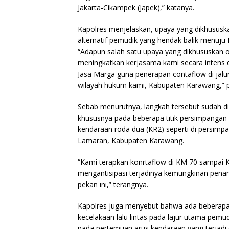
Jakarta-Cikampek (Japek),” katanya.
Kapolres menjelaskan, upaya yang dikhususkan 
alternatif pemudik yang hendak balik menuju I
“Adapun salah satu upaya yang dikhususkan ol
meningkatkan kerjasama kami secara intens d
Jasa Marga guna penerapan contaflow di jalur
wilayah hukum kami, Kabupaten Karawang,” 
Sebab menurutnya, langkah tersebut sudah di
khususnya pada beberapa titik persimpangan d
kendaraan roda dua (KR2) seperti di persimp
Lamaran, Kabupaten Karawang.
“Kami terapkan konrtaflow di KM 70 sampai K
mengantisipasi terjadinya kemungkinan pena
pekan ini,” terangnya.
Kapolres juga menyebut bahwa ada beberapa t
kecelakaan lalu lintas pada lajur utama pemudi
pada pertemuan arus kendaraan yang terjadi 