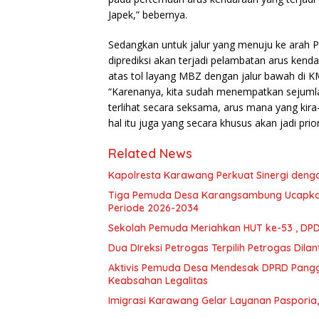
Japek,” bebernya.
Sedangkan untuk jalur yang menuju ke arah 
diprediksi akan terjadi pelambatan arus ken
atas tol layang MBZ dengan jalur bawah di KM
“Karenanya, kita sudah menempatkan sejumlah
terlihat secara seksama, arus mana yang kira-
hal itu juga yang secara khusus akan jadi prio
Related News
Kapolresta Karawang Perkuat Sinergi denga
Tiga Pemuda Desa Karangsambung Ucapkan
Periode 2026-2034
Sekolah Pemuda Meriahkan HUT ke-53 , D
Dua DIreksi Petrogas Terpilih Petrogas Dila
Aktivis Pemuda Desa Mendesak DPRD Pangg
Keabsahan Legalitas
Imigrasi Karawang Gelar Layanan Pasporia,