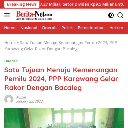
Skip
Rp17,27 Miliar, Setor Dividen Rp9,5 Miliar untuk PAD
Breaking News
to
content
Home
Nasional
Daerah
Politik
Pemerintahan
Hukrim
Home
»
Satu Tujuan Menuju Kemenangan Pemilu 2024, PPP
Karawang Gelar Rakor Dengan Bacaleg
Daerah
Satu Tujuan Menuju Kemenangan
Pemilu 2024, PPP Karawang Gelar
Rakor Dengan Bacaleg
Admin
January 22, 2023