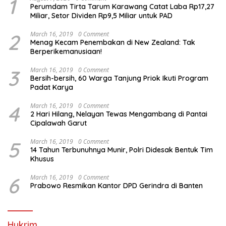
1
Perumdam Tirta Tarum Karawang Catat Laba Rp17,27
Miliar, Setor Dividen Rp9,5 Miliar untuk PAD
2
March 16, 2019
0 Comment
Menag Kecam Penembakan di New Zealand: Tak
Berperikemanusiaan!
3
March 16, 2019
0 Comment
Bersih-bersih, 60 Warga Tanjung Priok Ikuti Program
Padat Karya
4
March 16, 2019
0 Comment
2 Hari Hilang, Nelayan Tewas Mengambang di Pantai
Cipalawah Garut
5
March 16, 2019
0 Comment
14 Tahun Terbunuhnya Munir, Polri Didesak Bentuk Tim
Khusus
6
March 16, 2019
0 Comment
Prabowo Resmikan Kantor DPD Gerindra di Banten
Hukrim