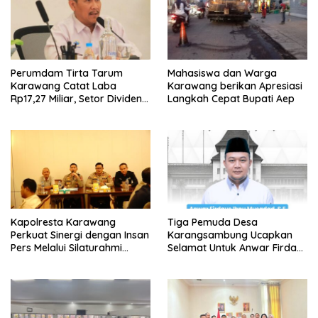
Perumdam Tirta Tarum
Mahasiswa dan Warga
Karawang Catat Laba
Karawang berikan Apresiasi
Rp17,27 Miliar, Setor Dividen
Langkah Cepat Bupati Aep
Rp9,5 Miliar untuk PAD
Kapolresta Karawang
Tiga Pemuda Desa
Perkuat Sinergi dengan Insan
Karangsambung Ucapkan
Pers Melalui Silaturahmi
Selamat Untuk Anwar Firdaus
Bersama Media
Sebagai Ketua BPD Periode
2026-2034