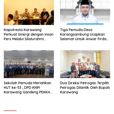
Kapolresta Karawang
Tiga Pemuda Desa
Perkuat Sinergi dengan Insan
Karangsambung Ucapkan
Pers Melalui Silaturahmi
Selamat Untuk Anwar Firdaus
Bersama Media
Sebagai Ketua BPD Periode
2026-2034
Sekolah Pemuda Meriahkan
Dua DIreksi Petrogas Terpilih
HUT ke-53 , DPD KNPI
Petrogas Dilantik Oleh Bupati
Karawang Gandeng PEKKA
Karawang
dan DP3A