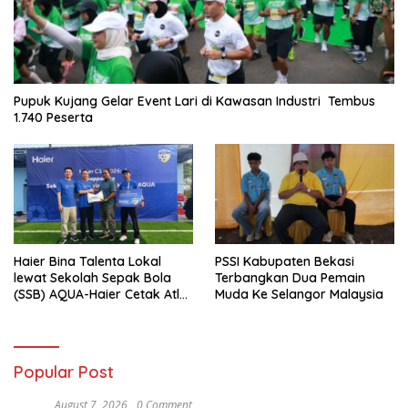
Pupuk Kujang Gelar Event Lari di Kawasan Industri Tembus
1.740 Peserta
Haier Bina Talenta Lokal
PSSI Kabupaten Bekasi
lewat Sekolah Sepak Bola
Terbangkan Dua Pemain
(SSB) AQUA-Haier Cetak Atlet
Muda Ke Selangor Malaysia
Masa Depan
Popular Post
August 7, 2026
0 Comment