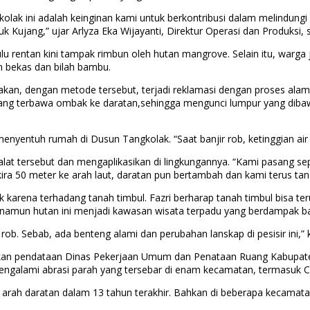
ini adalah keinginan kami untuk berkontribusi dalam melindungi rua
k Kujang,” ujar Arlyza Eka Wijayanti, Direktur Operasi dan Produksi,
ulu rentan kini tampak rimbun oleh hutan mangrove. Selain itu, warg
n bekas dan bilah bambu.
akan, dengan metode tersebut, terjadi reklamasi dengan proses al
ng terbawa ombak ke daratan,sehingga mengunci lumpur yang dibawa g
r menyentuh rumah di Dusun Tangkolak. “Saat banjir rob, ketinggian a
tersebut dan mengaplikasikan di lingkungannya. “Kami pasang sepa
-kira 50 meter ke arah laut, daratan pun bertambah dan kami terus ta
 naik karena terhadang tanah timbul. Fazri berharap tanah timbul bisa
namun hutan ini menjadi kawasan wisata terpadu yang berdampak bag
ir rob. Sebab, ada benteng alami dan perubahan lanskap di pesisir ini,” k
kan pendataan Dinas Pekerjaan Umum dan Penataan Ruang Kabupaten
engalami abrasi parah yang tersebar di enam kecamatan, termasuk C
 arah daratan dalam 13 tahun terakhir. Bahkan di beberapa kecamat