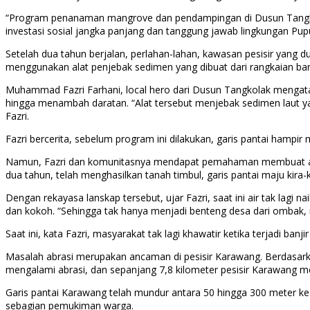
“Program penanaman mangrove dan pendampingan di Dusun Tangkolak 
investasi sosial jangka panjang dan tanggung jawab lingkungan Pupu
Setelah dua tahun berjalan, perlahan-lahan, kawasan pesisir yang d
menggunakan alat penjebak sedimen yang dibuat dari rangkaian ba
Muhammad Fazri Farhani, local hero dari Dusun Tangkolak mengat
hingga menambah daratan. “Alat tersebut menjebak sedimen laut ya
Fazri.
Fazri bercerita, sebelum program ini dilakukan, garis pantai hampi
Namun, Fazri dan komunitasnya mendapat pemahaman membuat alat 
dua tahun, telah menghasilkan tanah timbul, garis pantai maju kira
Dengan rekayasa lanskap tersebut, ujar Fazri, saat ini air tak lagi
dan kokoh. “Sehingga tak hanya menjadi benteng desa dari ombak, 
Saat ini, kata Fazri, masyarakat tak lagi khawatir ketika terjadi banj
Masalah abrasi merupakan ancaman di pesisir Karawang. Berdasar
mengalami abrasi, dan sepanjang 7,8 kilometer pesisir Karawang m
Garis pantai Karawang telah mundur antara 50 hingga 300 meter ke
sebagian pemukiman warga.