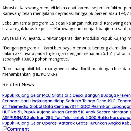
Abrasi di Karawang menjadi lebih cepat karena sejumlah faktor, p
Karawang telah mengalami degradasi hingga 56 persen atau 194,7 
Sebelum ramai program CSR dari kalangan industri di Karawang dan s
utara tegak lurus ke pesisir Karawang dan menjadi banjir rob saat p
Arlyza Eka Wijayanti, Direktur Operasi dan Produksi Pupuk Kujang
“Dengan program ini, kami berupaya membuat benteng alami dan ik
dalam aksi nyata pada lingkungan dengan menanam 5.151 pohon man
sebanyak 10.800 pohon mangrove,”
“Kami harap bibit-bibit mangrove ini bisa dipelihara dengan baik dan
menambahkan. (HL/KOMKR)
Related News
Pupuk Kujang Gelar MCU Gratis di 3 Desa: Bangun Budaya Preve
Peringati Hari Lingkungan Hidup Sedunia,Telaga Desa-KIIC Tan
ST Telemedia Global Data Centres (STT GDC) Resmikan Lapangan 
HUT ke-51, Pupuk Kujang Khitan Gratis 510 Anak Secara Maraton 
ASPRUMNAS Salurkan 28,5 Ton Telur untuk 5.000 Balita Karawan
Pupuk Kujang Gelar Operasi Katarak Gratis Turunkan Angka Ke
Comment