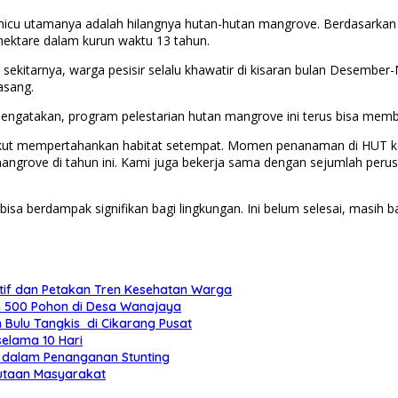
emicu utamanya adalah hilangnya hutan-hutan mangrove. Berdasarkan 
hektare dalam kurun waktu 13 tahun.
ekitarnya, warga pesisir selalu khawatir di kisaran bulan Desember-M
asang.
 mengatakan, program pelestarian hutan mangrove ini terus bisa mem
ut mempertahankan habitat setempat. Momen penanaman di HUT ke-51
grove di tahun ini. Kami juga bekerja sama dengan sejumlah perusa
 bisa berdampak signifikan bagi lingkungan. Ini belum selesai, masih ba
ntif dan Petakan Tren Kesehatan Warga
am 500 Pohon di Desa Wanajaya
Bulu Tangkis di Cikarang Pusat
selama 10 Hari
g dalam Penanganan Stunting
butaan Masyarakat