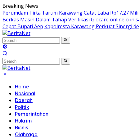
Skip
Breaking News
to
Perumdam Tirta Tarum Karawang Catat Laba Rp17,27 Miliar
content
Berkas Masih Dalam Tahap Verifikasi
Giocare online o in s
Cepat Bupati Aep
Kapolresta Karawang Perkuat Sinergi de
Home
Nasional
Daerah
Politik
Pemerintahan
Hukrim
Bisnis
Olahraga