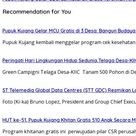
Recommendation for You
Pupuk Kujang Gelar MCU Gratis di 3 Desa: Bangun Buday
Pupuk Kujang kembali menggelar program cek kesehatan
Peringati Hari Lingkungan Hidup Sedunia,Telaga Desa-K
Green Campigni Telaga Desa-KIIC Tanam 500 Pohon di D
ST Telemedia Global Data Centres (STT GDC) Resmikan L
Foto (Ki-ka) Bruno Lopez, President and Group Chief Execu
HUT ke-51, Pupuk Kujang Khitan Gratis 510 Anak Secara M
Program khitanan gratis ini perwujudan pilar CSR perus