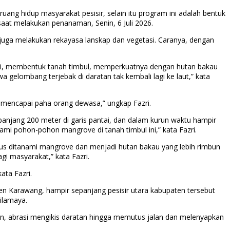
ng hidup masyarakat pesisir, selain itu program ini adalah bentuk
 saat melakukan penanaman, Senin, 6 Juli 2026.
a juga melakukan rekayasa lanskap dan vegetasi. Caranya, dengan
ami, membentuk tanah timbul, memperkuatnya dengan hutan bakau
elombang terjebak di daratan tak kembali lagi ke laut,” kata
ir mencapai paha orang dewasa,” ungkap Fazri.
njang 200 meter di garis pantai, dan dalam kurun waktu hampir
nami pohon-pohon mangrove di tanah timbul ini,” kata Fazri.
 terus ditanami mangrove dan menjadi hutan bakau yang lebih rimbun
i masyarakat,” kata Fazri.
ata Fazri.
 Karawang, hampir sepanjang pesisir utara kabupaten tersebut
ilamaya.
an, abrasi mengikis daratan hingga memutus jalan dan melenyapkan