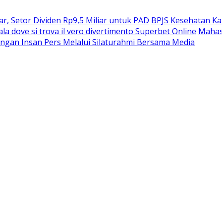
, Setor Dividen Rp9,5 Miliar untuk PAD
BPJS Kesehatan Ka
ala dove si trova il vero divertimento Superbet Online
Mahas
ngan Insan Pers Melalui Silaturahmi Bersama Media