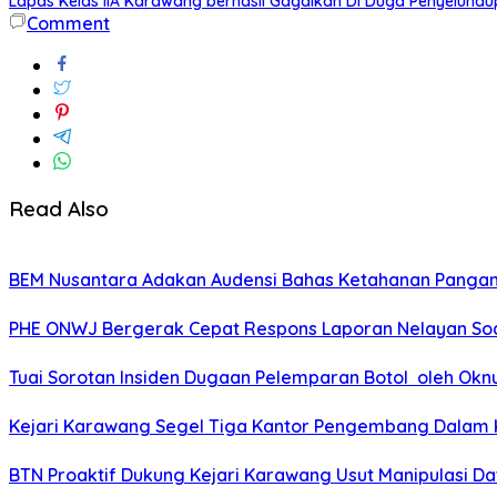
Lapas Kelas IIA Karawang berhasil Gagalkan Di Duga Penyelun
Comment
Read Also
BEM Nusantara Adakan Audensi Bahas Ketahanan Pangan
PHE ONWJ Bergerak Cepat Respons Laporan Nelayan Soa
Tuai Sorotan Insiden Dugaan Pelemparan Botol oleh Oknu
Kejari Karawang Segel Tiga Kantor Pengembang Dalam K
BTN Proaktif Dukung Kejari Karawang Usut Manipulasi Da