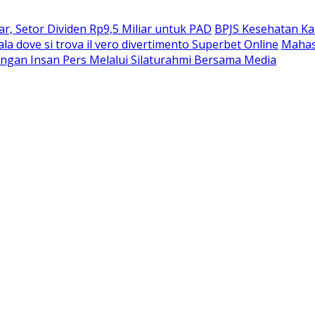
, Setor Dividen Rp9,5 Miliar untuk PAD
BPJS Kesehatan Ka
ala dove si trova il vero divertimento Superbet Online
Mahas
ngan Insan Pers Melalui Silaturahmi Bersama Media