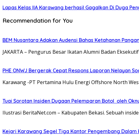
Lapas Kelas IIA Karawang berhasil Gagalkan Di Duga P
Recommendation for You
BEM Nusantara Adakan Audensi Bahas Ketahanan Pangan
JAKARTA – Pengurus Besar Ikatan Alumni Badan Eksekuti
PHE ONWJ Bergerak Cepat Respons Laporan Nelayan Soa
Karawang -PT Pertamina Hulu Energi Offshore North Wes
Tuai Sorotan Insiden Dugaan Pelemparan Botol oleh Oknu
Ilustrasi BeritaNet.com – Kabupaten Bekasi. Sebuah insid
Kejari Karawang Segel Tiga Kantor Pengembang Dalam K