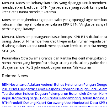
Menurut Moeslem kebanyakan saksi yang dipanggil untuk memberik
mendapatkan kredit dari BTN. “Iya beberapa yang sudah kami peri
kredit atas nama mereka,” katanya.
Moeslem menghimbau agar para saksi yang dipanggil agar bersikap
ratusan miliar rupiah dalam penyaluran KPR BTN. “Angka persisnya 
perhitungan,” katanya.
Menurut Moeslem penanganan kasus korupsi KPR BTN dilakukan secar
orang. Bank BTN memberikan kredit kepemilikan rumah kepada pen
disalahgunakan karena untuk mendapatkan kredit itu mereka men
katanya.
Perumahan Citra Swarna Grande dan Kartika Resident merupakan pe
nama- nama yang berprofesi sebagi tukang ojek, tukang parkir dan
dibayar sampai Rp 2 juta untuk pinjam nama. Nilakusuma
Related News
BEM Nusantara Adakan Audensi Bahas Ketahanan Pangan Dengan
PHE ONWJ Bergerak Cepat Respons Laporan Nelayan Soal Gelem
Tuai Sorotan Insiden Dugaan Pelemparan Botol oleh Oknum Korwi
Kejari Karawang Segel Tiga Kantor Pengembang Dalam Korupsi 
BTN Proaktif Dukung Kejari Karawang Usut Manipulasi Data KPR 