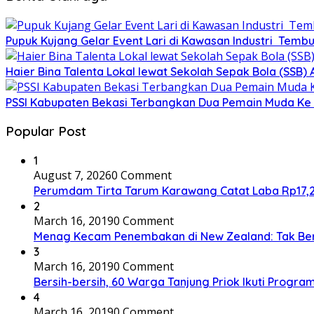
Pupuk Kujang Gelar Event Lari di Kawasan Industri Tembu
Haier Bina Talenta Lokal lewat Sekolah Sepak Bola (SSB
PSSI Kabupaten Bekasi Terbangkan Dua Pemain Muda Ke 
Popular Post
1
August 7, 2026
0 Comment
Perumdam Tirta Tarum Karawang Catat Laba Rp17,27 M
2
March 16, 2019
0 Comment
Menag Kecam Penembakan di New Zealand: Tak Be
3
March 16, 2019
0 Comment
Bersih-bersih, 60 Warga Tanjung Priok Ikuti Progra
4
March 16, 2019
0 Comment