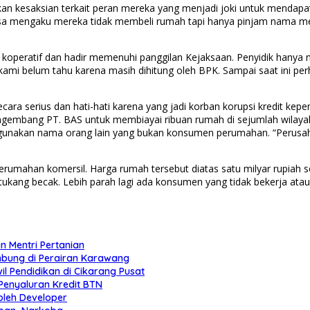
an kesaksian terkait peran mereka yang menjadi joki untuk mendap
ksa mengaku mereka tidak membeli rumah tapi hanya pinjam nama mel
 koperatif dan hadir memenuhi panggilan Kejaksaan. Penyidik hanya
kami belum tahu karena masih dihitung oleh BPK. Sampai saat ini pe
a serius dan hati-hati karena yang jadi korban korupsi kredit kep
gembang PT. BAS untuk membiayai ribuan rumah di sejumlah wilaya
ggunakan nama orang lain yang bukan konsumen perumahan. “Perus
rumahan komersil. Harga rumah tersebut diatas satu milyar rupiah 
 tukang becak. Lebih parah lagi ada konsumen yang tidak bekerja a
 Mentri Pertanian
bung di Perairan Karawang
l Pendidikan di Cikarang Pusat
Penyaluran Kredit BTN
oleh Developer