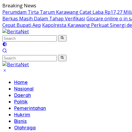
Skip
Breaking News
to
Perumdam Tirta Tarum Karawang Catat Laba Rp17,27 Miliar
content
Berkas Masih Dalam Tahap Verifikasi
Giocare online o in s
Cepat Bupati Aep
Kapolresta Karawang Perkuat Sinergi de
Home
Nasional
Daerah
Politik
Pemerintahan
Hukrim
Bisnis
Olahraga