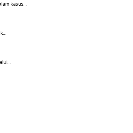
alam kasus…
ik…
alui…