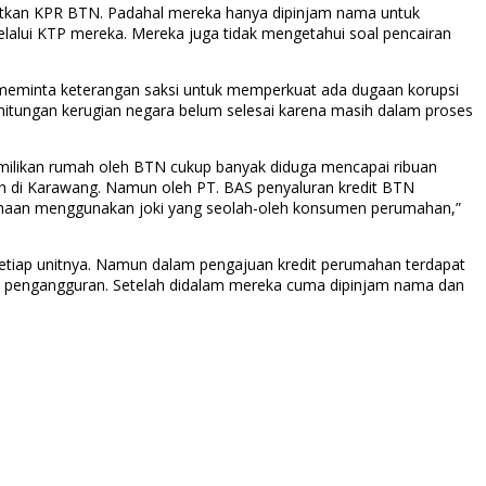
atkan KPR BTN. Padahal mereka hanya dipinjam nama untuk
alui KTP mereka. Mereka juga tidak mengetahui soal pencairan
 meminta keterangan saksi untuk memperkuat ada dugaan korupsi
rhitungan kerugian negara belum selesai karena masih dalam proses
emilikan rumah oleh BTN cukup banyak diduga mencapai ribuan
h di Karawang. Namun oleh PT. BAS penyaluran kredit BTN
ahaan menggunakan joki yang seolah-oleh konsumen perumahan,”
setiap unitnya. Namun dalam pengajuan kredit perumahan terdapat
tau pengangguran. Setelah didalam mereka cuma dipinjam nama dan