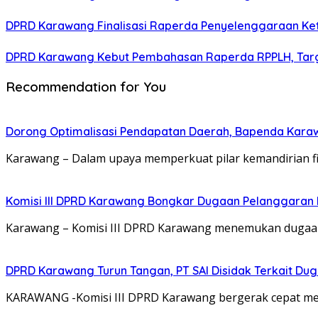
DPRD Karawang Finalisasi Raperda Penyelenggaraan Ke
DPRD Karawang Kebut Pembahasan Raperda RPPLH, Targ
Recommendation for You
Dorong Optimalisasi Pendapatan Daerah, Bapenda Kara
Karawang – Dalam upaya memperkuat pilar kemandirian f
Komisi III DPRD Karawang Bongkar Dugaan Pelanggaran 
Karawang – Komisi III DPRD Karawang menemukan dugaan 
DPRD Karawang Turun Tangan, PT SAI Disidak Terkait Dug
KARAWANG -Komisi III DPRD Karawang bergerak cepat meni