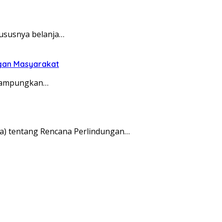
ususnya belanja…
gan Masyarakat
erampungkan…
) tentang Rencana Perlindungan…