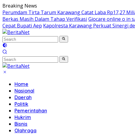
Skip
Breaking News
to
Perumdam Tirta Tarum Karawang Catat Laba Rp17,27 Miliar
content
Berkas Masih Dalam Tahap Verifikasi
Giocare online o in s
Cepat Bupati Aep
Kapolresta Karawang Perkuat Sinergi de
Home
Nasional
Daerah
Politik
Pemerintahan
Hukrim
Bisnis
Olahraga