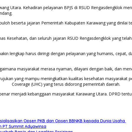
arawang Utara. Kehadiran pelayanan BPJS di RSUD Rengasdengklok me
Endang.
loh beserta jajaran Pemerintah Kabupaten Karawang yang dinilai ter
s Kesehatan, dan seluruh jajaran RSUD Rengasdengklok yang telah be
akin lengkap harus diiringi dengan pelayanan yang humanis, cepat, 
i bagaimana masyarakat merasa nyaman, dilayani dengan baik, dan m
rujukan yang mampu meningkatkan kualitas kesehatan masyarakat pe
Coverage (UHC) yang terus didorong pemerintah daerah.
enar menjadi kebanggaan masyarakat Karawang Utara. DPRD tentu
sialisasikan Opsen PKB dan Opsen BBNKB kepada Dunia Usaha
an PT Summit Adyawinsa
yebab Banjir dan Legalitas Perizinan