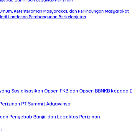
 Umum, Ketenteraman Masyarakat, dan Perlindungan Masyarakat
adi Landasan Pembangunan Berkelanjutan
wang Sosialisasikan Opsen PKB dan Opsen BBNKB kepada 
Perizinan PT Summit Adyawinsa
aan Penyebab Banjir dan Legalitas Perizinan
i