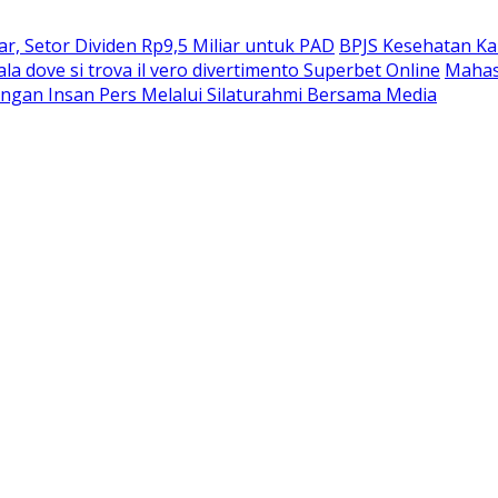
, Setor Dividen Rp9,5 Miliar untuk PAD
BPJS Kesehatan Ka
ala dove si trova il vero divertimento Superbet Online
Mahas
ngan Insan Pers Melalui Silaturahmi Bersama Media