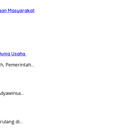
gan Masyarakat
Dunia Usaha
ah, Pemerintah…
 Adyawinsa…
rulang di…