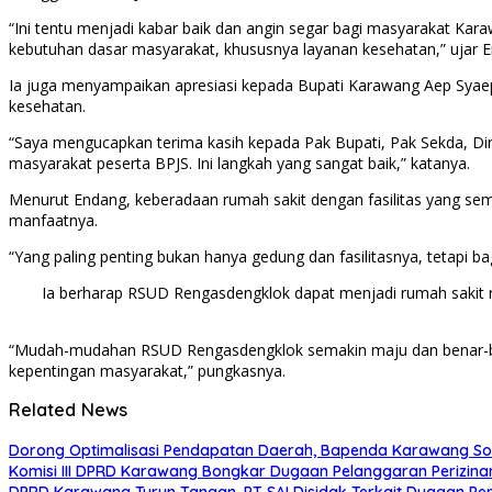
“Ini tentu menjadi kabar baik dan angin segar bagi masyarakat K
kebutuhan dasar masyarakat, khususnya layanan kesehatan,” ujar 
Ia juga menyampaikan apresiasi kepada Bupati Karawang Aep Syaepu
kesehatan.
“Saya mengucapkan terima kasih kepada Pak Bupati, Pak Sekda, Dina
masyarakat peserta BPJS. Ini langkah yang sangat baik,” katanya.
Menurut Endang, keberadaan rumah sakit dengan fasilitas yang sem
manfaatnya.
“Yang paling penting bukan hanya gedung dan fasilitasnya, tetap
Ia berharap RSUD Rengasdengklok dapat menjadi rumah sakit 
“Mudah-mudahan RSUD Rengasdengklok semakin maju dan benar-b
kepentingan masyarakat,” pungkasnya.
Related News
Dorong Optimalisasi Pendapatan Daerah, Bapenda Karawang So
Komisi III DPRD Karawang Bongkar Dugaan Pelanggaran Perizin
DPRD Karawang Turun Tangan, PT SAI Disidak Terkait Dugaan Pen