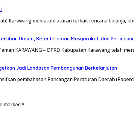
i
b) Karawang mematuhi aturan terkait rencana belanja, kh
tertiban Umum, Ketenteraman Masyarakat, dan Perlindun
um, Taman KARAWANG – DPRD Kabupaten Karawang telah m
etkan Jadi Landasan Pembangunan Berkelanjutan
ifkan pembahasan Rancangan Peraturan Daerah (Raperda
are marked
*