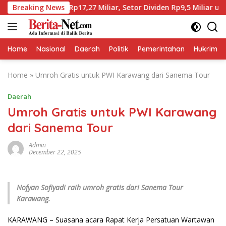
Skip
t Laba Rp17,27 Miliar, Setor Dividen Rp9,5 Miliar untuk PAD
Breaking News
to
content
Home
Nasional
Daerah
Politik
Pemerintahan
Hukrim
Home
»
Umroh Gratis untuk PWI Karawang dari Sanema Tour
Daerah
Umroh Gratis untuk PWI Karawang
dari Sanema Tour
Admin
December 22, 2025
Nofyan Sofiyadi raih umroh gratis dari Sanema Tour
Karawang.
KARAWANG – Suasana acara Rapat Kerja Persatuan Wartawan