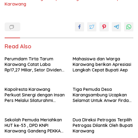
Karawang
Read Also
Perumdam Tirta Tarum
Mahasiswa dan Warga
Karawang Catat Laba
Karawang berikan Apresiasi
Rp17,27 Miliar, Setor Dividen
Langkah Cepat Bupati Aep
Rp9,5 Miliar untuk PAD
Kapolresta Karawang
Tiga Pemuda Desa
Perkuat Sinergi dengan Insan
Karangsambung Ucapkan
Pers Melalui Silaturahmi
Selamat Untuk Anwar Firdaus
Bersama Media
Sebagai Ketua BPD Periode
2026-2034
Sekolah Pemuda Meriahkan
Dua DIreksi Petrogas Terpilih
HUT ke-53 , DPD KNPI
Petrogas Dilantik Oleh Bupati
Karawang Gandeng PEKKA
Karawang
dan DP3A