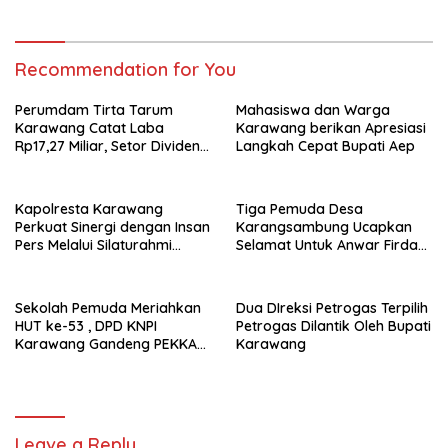
Recommendation for You
Perumdam Tirta Tarum
Mahasiswa dan Warga
Karawang Catat Laba
Karawang berikan Apresiasi
Rp17,27 Miliar, Setor Dividen
Langkah Cepat Bupati Aep
Rp9,5 Miliar untuk PAD
Kapolresta Karawang
Tiga Pemuda Desa
Perkuat Sinergi dengan Insan
Karangsambung Ucapkan
Pers Melalui Silaturahmi
Selamat Untuk Anwar Firdaus
Bersama Media
Sebagai Ketua BPD Periode
2026-2034
Sekolah Pemuda Meriahkan
Dua DIreksi Petrogas Terpilih
HUT ke-53 , DPD KNPI
Petrogas Dilantik Oleh Bupati
Karawang Gandeng PEKKA
Karawang
dan DP3A
Leave a Reply