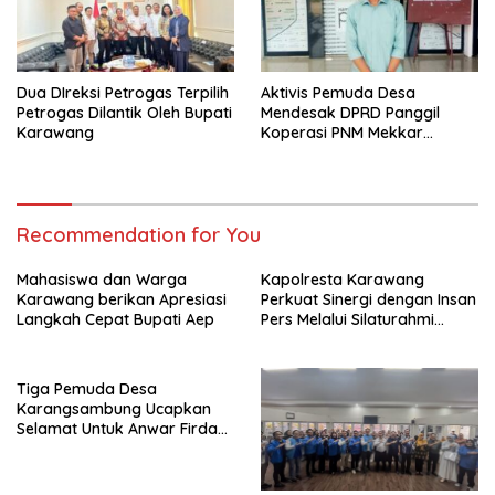
Dua DIreksi Petrogas Terpilih
Aktivis Pemuda Desa
Petrogas Dilantik Oleh Bupati
Mendesak DPRD Panggil
Karawang
Koperasi PNM Mekkar
Karang Bahagia Soal
Keabsahan Legalitas
Recommendation for You
Mahasiswa dan Warga
Kapolresta Karawang
Karawang berikan Apresiasi
Perkuat Sinergi dengan Insan
Langkah Cepat Bupati Aep
Pers Melalui Silaturahmi
Bersama Media
Tiga Pemuda Desa
Karangsambung Ucapkan
Selamat Untuk Anwar Firdaus
Sebagai Ketua BPD Periode
2026-2034