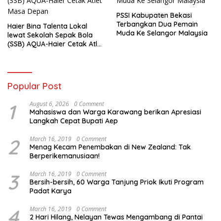
PSSI Kabupaten Bekasi
Terbangkan Dua Pemain
Haier Bina Talenta Lokal
Muda Ke Selangor Malaysia
lewat Sekolah Sepak Bola
(SSB) AQUA-Haier Cetak Atlet
Masa Depan
Popular Post
1
August 6, 2026
0 Comment
Mahasiswa dan Warga Karawang berikan Apresiasi
Langkah Cepat Bupati Aep
2
March 16, 2019
0 Comment
Menag Kecam Penembakan di New Zealand: Tak
Berperikemanusiaan!
3
March 16, 2019
0 Comment
Bersih-bersih, 60 Warga Tanjung Priok Ikuti Program
Padat Karya
4
March 16, 2019
0 Comment
2 Hari Hilang, Nelayan Tewas Mengambang di Pantai