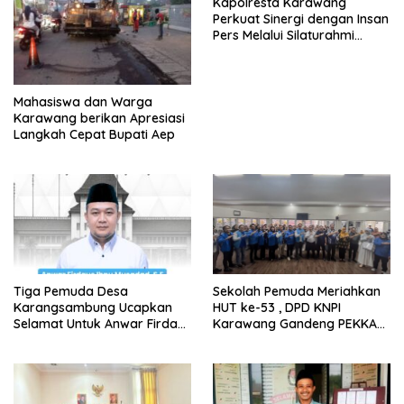
Kapolresta Karawang
Perkuat Sinergi dengan Insan
Pers Melalui Silaturahmi
Bersama Media
Mahasiswa dan Warga
Karawang berikan Apresiasi
Langkah Cepat Bupati Aep
Tiga Pemuda Desa
Sekolah Pemuda Meriahkan
Karangsambung Ucapkan
HUT ke-53 , DPD KNPI
Selamat Untuk Anwar Firdaus
Karawang Gandeng PEKKA
Sebagai Ketua BPD Periode
dan DP3A
2026-2034