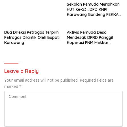
Sekolah Pemuda Meriahkan
HUT ke-53 , DPD KNPI
Karawang Gandeng PEKKA
dan DP3A
Dua DIreksi Petrogas Terpilih
Aktivis Pemuda Desa
Petrogas Dilantik Oleh Bupati
Mendesak DPRD Panggil
Karawang
Koperasi PNM Mekkar
Karang Bahagia Soal
Keabsahan Legalitas
Leave a Reply
Your email address will not be published.
Required fields are
marked
*