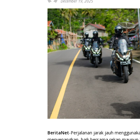
December 19, 2025
BeritaNet
-Perjalanan jarak jauh mengguna
menyenangkan, baik bersama rekan maupun k