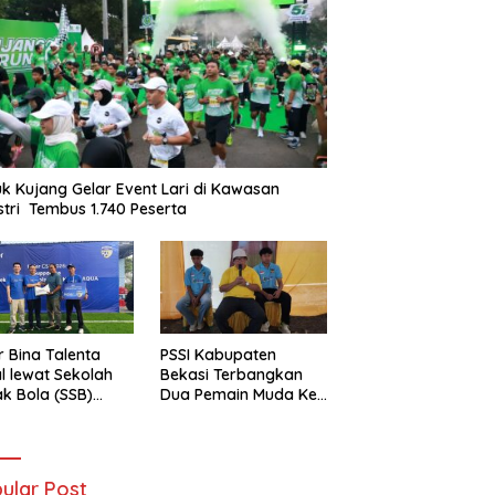
k Kujang Gelar Event Lari di Kawasan
stri Tembus 1.740 Peserta
r Bina Talenta
PSSI Kabupaten
l lewat Sekolah
Bekasi Terbangkan
k Bola (SSB)
Dua Pemain Muda Ke
-Haier Cetak
Selangor Malaysia
t Masa Depan
ular Post