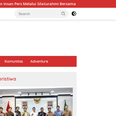
lalui Silaturahmi Bersama Media
PHE ONWJ Dukung Pele
Komunitas
Adventure
eristiwa