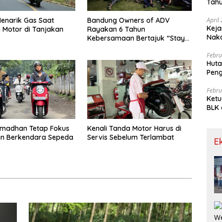
Tahu
Gra
April
Menarik Gas Saat
Bandung Owners of ADV
Keja
Motor di Tanjakan
Rayakan 6 Tahun
Nak
Kebersamaan Bertajuk “Stay
Young To6ether”
Febru
Huta
Pen
Limp
Febru
Ketu
BLK 
Meng
amadhan Tetap Fokus
Kenali Tanda Motor Harus di
n Berkendara Sepeda
Servis Sebelum Terlambat
E