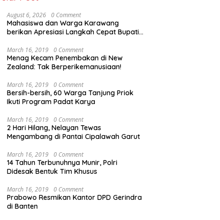
August 6, 2026
0 Comment
Mahasiswa dan Warga Karawang
berikan Apresiasi Langkah Cepat Bupati
Aep
March 16, 2019
0 Comment
Menag Kecam Penembakan di New
Zealand: Tak Berperikemanusiaan!
March 16, 2019
0 Comment
Bersih-bersih, 60 Warga Tanjung Priok
Ikuti Program Padat Karya
March 16, 2019
0 Comment
2 Hari Hilang, Nelayan Tewas
Mengambang di Pantai Cipalawah Garut
March 16, 2019
0 Comment
14 Tahun Terbunuhnya Munir, Polri
Didesak Bentuk Tim Khusus
March 16, 2019
0 Comment
Prabowo Resmikan Kantor DPD Gerindra
di Banten