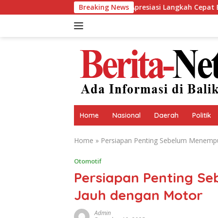
Skip
a Karawang berikan Apresiasi Langkah Cepat Bupati Aep
Breaking News
to
content
Home
Nasional
Daerah
Politik
Home
»
Persiapan Penting Sebelum Menempu
Otomotif
Persiapan Penting S
Jauh dengan Motor
Admin