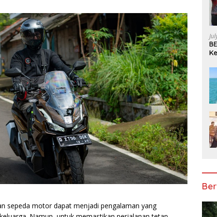
Ju
BE
Ke
Pe
Ber
kan sepeda motor dapat menjadi pengalaman yang
eluarga. Namun, untuk memastikan perjalanan tetap