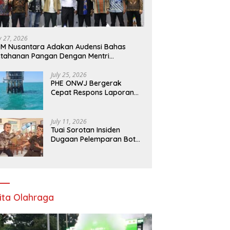
ly 27, 2026
M Nusantara Adakan Audensi Bahas
tahanan Pangan Dengan Mentri
rtanian
July 25, 2026
PHE ONWJ Bergerak
Cepat Respons Laporan
Nelayan Soal Gelembung
di Perairan Karawang
July 11, 2026
Tuai Sorotan Insiden
Dugaan Pelemparan Botol
oleh Oknum Korwil
Pendidikan di Cikarang
Pusat
ita Olahraga