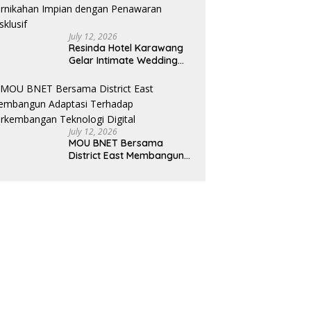
July 12, 2026
Resinda Hotel Karawang
Gelar Intimate Wedding
Showcase 2026, Hadirkan
Inspirasi Pernikahan
Impian dengan Penawaran
Eksklusif
July 12, 2026
MOU BNET Bersama
District East Membangun
Adaptasi Terhadap
Perkembangan Teknologi
Digital