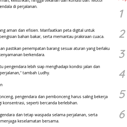
man, kelistrikan, hingga tekanan dan kondisi ban. Motor
ndala di perjalanan.
1
2
ng aman dan efisien. Manfaatkan peta digital untuk
asi pengisian bahan bakar, serta memantau prakiraan cuaca.
an pastikan penempatan barang sesuai aturan yang berlaku
3
 kenyamanan berkendara.
u pengendara lebih siap menghadapi kondisi jalan dan
4
 perjalanan,” tambah Ludhy.
an
5
onceng, pengendara dan pembonceng harus saling bekerja
 konsentrasi, seperti bercanda berlebihan.
6
endara dan tetap waspada selama perjalanan, serta
k menjaga keselamatan bersama.