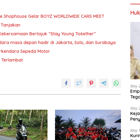
Huk
The Shophouse Gelar BOYZ WORLDWIDE CARS MEET
i Tanjakan
Kebersamaan Bertajuk “Stay Young To6ether”
dara masa depan hadir di Jakarta, Solo, dan Surabaya
erkendara Sepeda Motor
m Terlambat
May 
Empa
Tega
Berp
May 
Keja
Pen
dan 
May 
Kuri