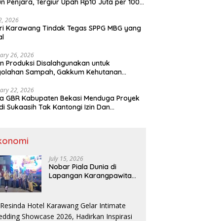
n Penjara, Tergiur Upah Rp10 Juta per 100
m
 2, 2026
ri Karawang Tindak Tegas SPPG MBG yang
al
ary 26, 2026
n Produksi Disalahgunakan untuk
golahan Sampah, Gakkum Kehutanan
ahkan Tersangka ke Kejari Karawang
ary 22, 2026
a GBR Kabupaten Bekasi Menduga Proyek
di Sukaasih Tak Kantongi Izin Dan
alihfungsikan Lahan Pertanian
konomi
July 15, 2026
Nobar Piala Dunia di
Lapangan Karangpawitan
Karawang,Transaksi
Pelaku UMKM Capai Rp 839
Juta