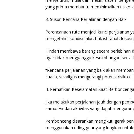
menyeluruh, mulai dari mesin, sistem pengere
yang prima membantu meminimalkan risiko ke
3.⁠ ⁠Susun Rencana Perjalanan dengan Baik
Perencanaan rute menjadi kunci perjalanan ya
mengetahui kondisi jalur, titik istirahat, lok
Hindari membawa barang secara berlebihan d
agar tidak mengganggu keseimbangan serta
“Rencana perjalanan yang baik akan membant
cuaca, sekaligus mengurangi potensi risiko di
4.⁠ ⁠Perhatikan Keselamatan Saat Berbonceng
Jika melakukan perjalanan jauh dengan pemb
sama. Hindari aktivitas yang dapat mengurangi
Pembonceng disarankan mengikuti gerak peng
menggunakan riding gear yang lengkap untu