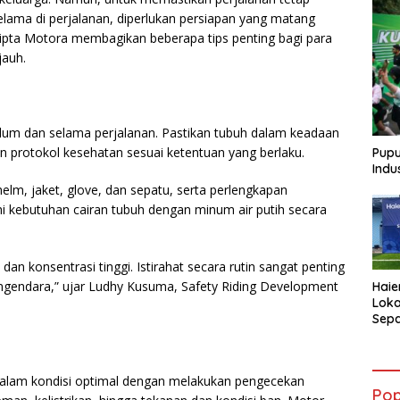
lama di perjalanan, diperlukan persiapan yang matang
icipta Motora membagikan beberapa tips penting bagi para
jauh.
elum dan selama perjalanan. Pastikan tubuh dalam keadaan
an protokol kesehatan sesuai ketentuan yang berlaku.
Pupu
Indu
elm, jaket, glove, dan sepatu, serta perlengkapan
uhi kebutuhan cairan tubuh dengan minum air putih secara
n konsentrasi tinggi. Istirahat secara rutin sangat penting
ngendara,” ujar Ludhy Kusuma, Safety Riding Development
Haie
Loka
Sepa
AQUA
Atle
dalam kondisi optimal dengan melakukan pengecekan
Pop