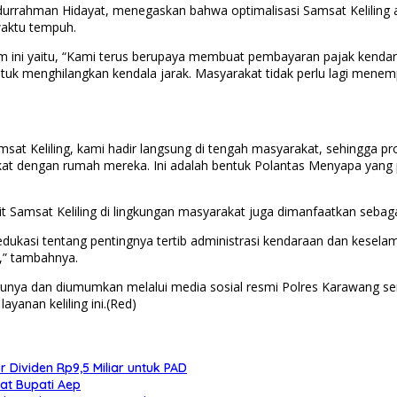
durrahman Hidayat, menegaskan bahwa optimalisasi Samsat Keliling 
waktu tempuh.
 ini yaitu, “Kami terus berupaya membuat pembayaran pajak kend
ntuk menghilangkan kendala jarak. Masyarakat tidak perlu lagi mene
sat Keliling, kami hadir langsung di tengah masyarakat, sehingga
at dengan rumah mereka. Ini adalah bentuk Polantas Menyapa yang pa
amsat Keliling di lingkungan masyarakat juga dimanfaatkan sebagai
edukasi tentang pentingnya tertib administrasi kendaraan dan kesela
,” tambahnya.
minggunya dan diumumkan melalui media sosial resmi Polres Karawang
yanan keliling ini.(Red)
 Dividen Rp9,5 Miliar untuk PAD
at Bupati Aep