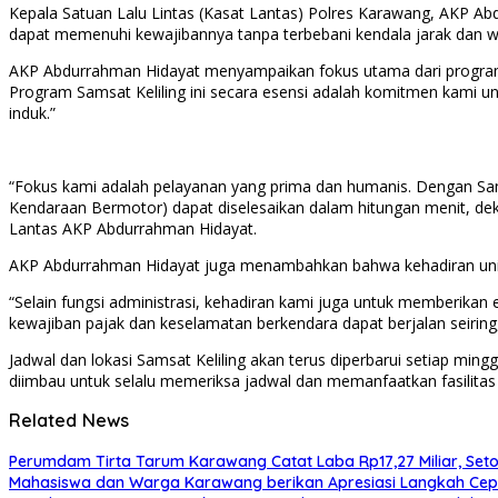
Kepala Satuan Lalu Lintas (Kasat Lantas) Polres Karawang, AKP Ab
dapat memenuhi kewajibannya tanpa terbebani kendala jarak dan 
AKP Abdurrahman Hidayat menyampaikan fokus utama dari program
Program Samsat Keliling ini secara esensi adalah komitmen kami u
induk.”
“Fokus kami adalah pelayanan yang prima dan humanis. Dengan Sam
Kendaraan Bermotor) dapat diselesaikan dalam hitungan menit, dek
Lantas AKP Abdurrahman Hidayat.
AKP Abdurrahman Hidayat juga menambahkan bahwa kehadiran unit S
“Selain fungsi administrasi, kehadiran kami juga untuk memberikan 
kewajiban pajak dan keselamatan berkendara dapat berjalan seiring
Jadwal dan lokasi Samsat Keliling akan terus diperbarui setiap 
diimbau untuk selalu memeriksa jadwal dan memanfaatkan fasilitas la
Related News
Perumdam Tirta Tarum Karawang Catat Laba Rp17,27 Miliar, Setor
Mahasiswa dan Warga Karawang berikan Apresiasi Langkah Cep