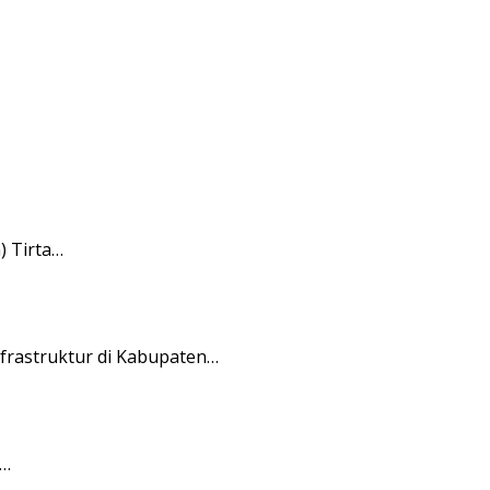
 Tirta…
rastruktur di Kabupaten…
i…