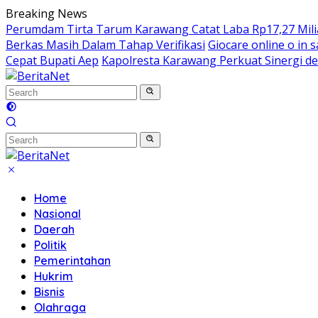
Skip
Breaking News
to
Perumdam Tirta Tarum Karawang Catat Laba Rp17,27 Miliar
content
Berkas Masih Dalam Tahap Verifikasi
Giocare online o in s
Cepat Bupati Aep
Kapolresta Karawang Perkuat Sinergi de
Home
Nasional
Daerah
Politik
Pemerintahan
Hukrim
Bisnis
Olahraga