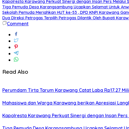
Kapolresta Karawang Perkuat Sinergi dengan Insan Pers Melalui 
Tiga Pemuda Desa Karangsambung Ucapkan Selamat Untuk Anwar
Sekolah Pemuda Meriahkan HUT ke-53 , DPD KNPI Karawang Ga
Dua DIreksi Petrogas Terpilih Petrogas Dilantik Oleh Bupati Kara
Comment
Read Also
Perumdam Tirta Tarum Karawang Catat Laba Rp17,27 Miliar
Mahasiswa dan Warga Karawang berikan Apresiasi Lang
Kapolresta Karawang Perkuat Sinergi dengan Insan Pers
Tiga Pemuda Desa Karangsambung Ucapkan Selamat Untu