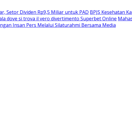
, Setor Dividen Rp9,5 Miliar untuk PAD
BPJS Kesehatan Ka
ala dove si trova il vero divertimento Superbet Online
Mahas
ngan Insan Pers Melalui Silaturahmi Bersama Media