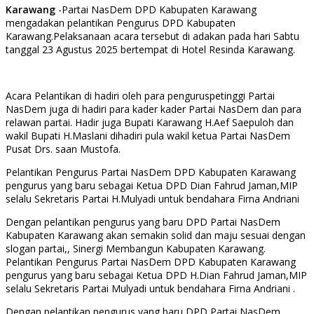
Karawang
-Partai NasDem DPD Kabupaten Karawang
mengadakan pelantikan Pengurus DPD Kabupaten
Karawang.Pelaksanaan acara tersebut di adakan pada hari Sabtu
tanggal 23 Agustus 2025 bertempat di Hotel Resinda Karawang.
Acara Pelantikan di hadiri oleh para penguruspetinggi Partai
NasDem juga di hadiri para kader kader Partai NasDem dan para
relawan partai. Hadir juga Bupati Karawang H.Aef Saepuloh dan
wakil Bupati H.Maslani dihadiri pula wakil ketua Partai NasDem
Pusat Drs. saan Mustofa.
Pelantikan Pengurus Partai NasDem DPD Kabupaten Karawang
pengurus yang baru sebagai Ketua DPD Dian Fahrud Jaman,MIP
selalu Sekretaris Partai H.Mulyadi untuk bendahara Firna Andriani
Dengan pelantikan pengurus yang baru DPD Partai NasDem
Kabupaten Karawang akan semakin solid dan maju sesuai dengan
slogan partai,, Sinergi Membangun Kabupaten Karawang.
Pelantikan Pengurus Partai NasDem DPD Kabupaten Karawang
pengurus yang baru sebagai Ketua DPD H.Dian Fahrud Jaman,MIP
selalu Sekretaris Partai Mulyadi untuk bendahara Firna Andriani .
Dengan pelantikan pengurus yang baru DPD Partai NasDem