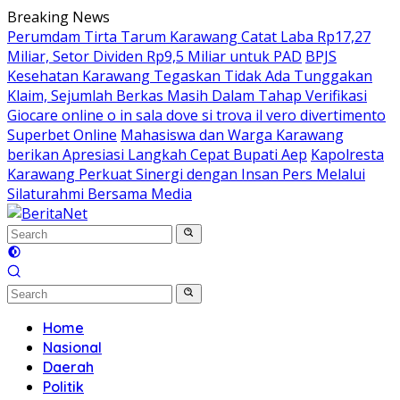
Skip
Breaking News
to
Perumdam Tirta Tarum Karawang Catat Laba Rp17,27
content
Miliar, Setor Dividen Rp9,5 Miliar untuk PAD
BPJS
Kesehatan Karawang Tegaskan Tidak Ada Tunggakan
Klaim, Sejumlah Berkas Masih Dalam Tahap Verifikasi
Giocare online o in sala dove si trova il vero divertimento
Superbet Online
Mahasiswa dan Warga Karawang
berikan Apresiasi Langkah Cepat Bupati Aep
Kapolresta
Karawang Perkuat Sinergi dengan Insan Pers Melalui
Silaturahmi Bersama Media
Home
Nasional
Daerah
Politik