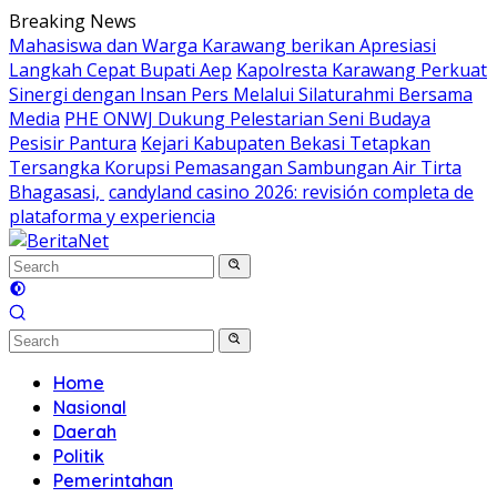
Skip
Breaking News
to
Mahasiswa dan Warga Karawang berikan Apresiasi
content
Langkah Cepat Bupati Aep
Kapolresta Karawang Perkuat
Sinergi dengan Insan Pers Melalui Silaturahmi Bersama
Media
PHE ONWJ Dukung Pelestarian Seni Budaya
Pesisir Pantura
Kejari Kabupaten Bekasi Tetapkan
Tersangka Korupsi Pemasangan Sambungan Air Tirta
Bhagasasi,
candyland casino 2026: revisión completa de
plataforma y experiencia
Home
Nasional
Daerah
Politik
Pemerintahan