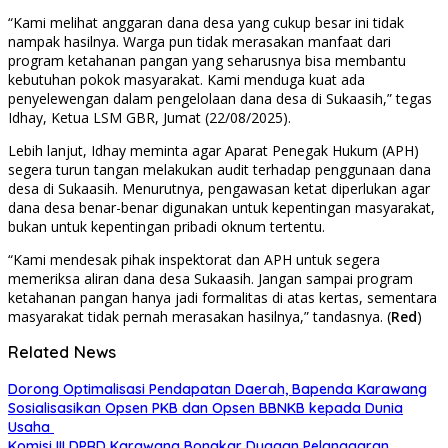
“Kami melihat anggaran dana desa yang cukup besar ini tidak
nampak hasilnya. Warga pun tidak merasakan manfaat dari
program ketahanan pangan yang seharusnya bisa membantu
kebutuhan pokok masyarakat. Kami menduga kuat ada
penyelewengan dalam pengelolaan dana desa di Sukaasih,” tegas
Idhay, Ketua LSM GBR, Jumat (22/08/2025).
Lebih lanjut, Idhay meminta agar Aparat Penegak Hukum (APH)
segera turun tangan melakukan audit terhadap penggunaan dana
desa di Sukaasih. Menurutnya, pengawasan ketat diperlukan agar
dana desa benar-benar digunakan untuk kepentingan masyarakat,
bukan untuk kepentingan pribadi oknum tertentu.
“Kami mendesak pihak inspektorat dan APH untuk segera
memeriksa aliran dana desa Sukaasih. Jangan sampai program
ketahanan pangan hanya jadi formalitas di atas kertas, sementara
masyarakat tidak pernah merasakan hasilnya,” tandasnya. (
Red
)
Related News
Dorong Optimalisasi Pendapatan Daerah, Bapenda Karawang
Sosialisasikan Opsen PKB dan Opsen BBNKB kepada Dunia
Usaha
Komisi III DPRD Karawang Bongkar Dugaan Pelanggaran