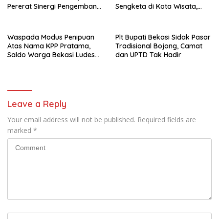
Pererat Sinergi Pengembang
Sengketa di Kota Wisata,
dan Perbankan
Aparat Diminta Jangan Diam
Waspada Modus Penipuan
Plt Bupati Bekasi Sidak Pasar
Atas Nama KPP Pratama,
Tradisional Bojong, Camat
Saldo Warga Bekasi Ludes
dan UPTD Tak Hadir
Usai Terima Telepon
Leave a Reply
Your email address will not be published.
Required fields are
marked
*