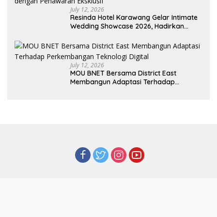
July 12, 2026
Resinda Hotel Karawang Gelar Intimate
Wedding Showcase 2026, Hadirkan
Inspirasi Pernikahan Impian dengan
Penawaran Eksklusif
July 12, 2026
MOU BNET Bersama District East
Membangun Adaptasi Terhadap
Perkembangan Teknologi Digital
Redaksi
Tentang Kami
Indeks
Kode Etik
Privacy Policy
Disclaimer
Pedoman Media Siber
©Berita-Net.com