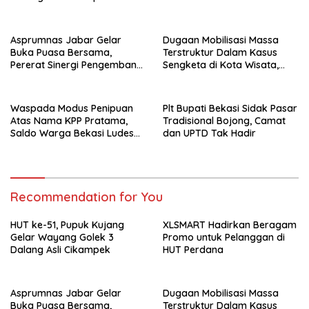
Asprumnas Jabar Gelar
Dugaan Mobilisasi Massa
Buka Puasa Bersama,
Terstruktur Dalam Kasus
Pererat Sinergi Pengembang
Sengketa di Kota Wisata,
dan Perbankan
Aparat Diminta Jangan Diam
Waspada Modus Penipuan
Plt Bupati Bekasi Sidak Pasar
Atas Nama KPP Pratama,
Tradisional Bojong, Camat
Saldo Warga Bekasi Ludes
dan UPTD Tak Hadir
Usai Terima Telepon
Recommendation for You
HUT ke-51, Pupuk Kujang
XLSMART Hadirkan Beragam
Gelar Wayang Golek 3
Promo untuk Pelanggan di
Dalang Asli Cikampek
HUT Perdana
Asprumnas Jabar Gelar
Dugaan Mobilisasi Massa
Buka Puasa Bersama,
Terstruktur Dalam Kasus