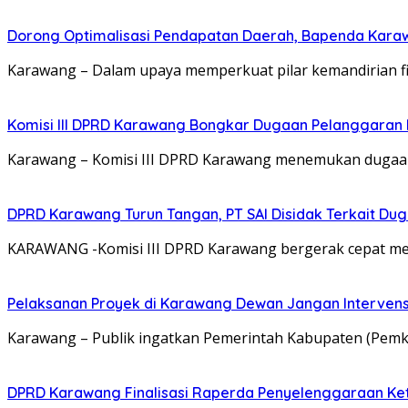
Dorong Optimalisasi Pendapatan Daerah, Bapenda Kara
Karawang – Dalam upaya memperkuat pilar kemandirian f
Komisi III DPRD Karawang Bongkar Dugaan Pelanggaran 
Karawang – Komisi III DPRD Karawang menemukan dugaan 
DPRD Karawang Turun Tangan, PT SAI Disidak Terkait Dug
KARAWANG -Komisi III DPRD Karawang bergerak cepat meni
Pelaksanan Proyek di Karawang Dewan Jangan Intervens
Karawang – Publik ingatkan Pemerintah Kabupaten (Pemka
DPRD Karawang Finalisasi Raperda Penyelenggaraan Ke