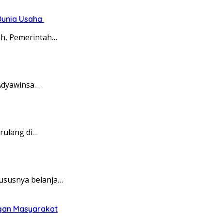
Dunia Usaha
ah, Pemerintah…
 Adyawinsa…
rulang di…
ususnya belanja…
gan Masyarakat