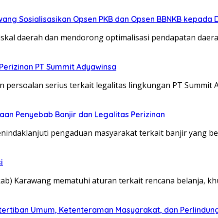
wang Sosialisasikan Opsen PKB dan Opsen BBNKB kepada 
iskal daerah dan mendorong optimalisasi pendapatan daer
Perizinan PT Summit Adyawinsa
persoalan serius terkait legalitas lingkungan PT Summit
aan Penyebab Banjir dan Legalitas Perizinan
ndaklanjuti pengaduan masyarakat terkait banjir yang be
i
b) Karawang mematuhi aturan terkait rencana belanja, kh
tertiban Umum, Ketenteraman Masyarakat, dan Perlindun