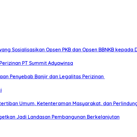
wang Sosialisasikan Opsen PKB dan Opsen BBNKB kepada 
Perizinan PT Summit Adyawinsa
aan Penyebab Banjir dan Legalitas Perizinan
i
tertiban Umum, Ketenteraman Masyarakat, dan Perlindun
etkan Jadi Landasan Pembangunan Berkelanjutan