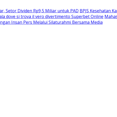
, Setor Dividen Rp9,5 Miliar untuk PAD
BPJS Kesehatan Ka
ala dove si trova il vero divertimento Superbet Online
Mahas
ngan Insan Pers Melalui Silaturahmi Bersama Media