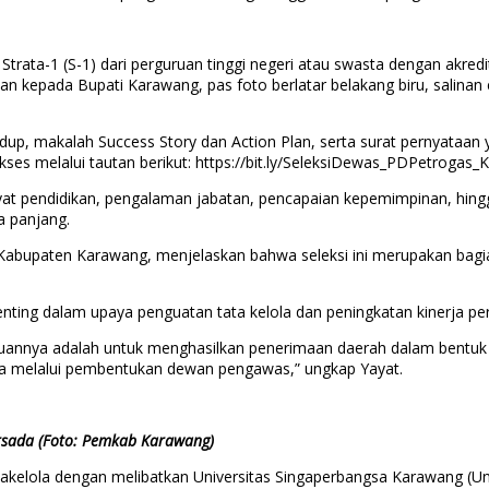
trata-1 (S-1) dari perguruan tinggi negeri atau swasta dengan akredita
n kepada Bupati Karawang, pas foto berlatar belakang biru, salinan e
up, makalah Success Story dan Action Plan, serta surat pernyataan y
ses melalui tautan berikut: https://bit.ly/SeleksiDewas_PDPetrogas_
iwayat pendidikan, pengalaman jabatan, pencapaian kepemimpinan, h
a panjang.
bupaten Karawang, menjelaskan bahwa seleksi ini merupakan bagian
ng dalam upaya penguatan tata kelola dan peningkatan kinerja pe
ujuannya adalah untuk menghasilkan penerimaan daerah dalam bentuk 
nya melalui pembentukan dewan pengawas,” ungkap Yayat.
rsada (Foto: Pemkab Karawang)
wakelola dengan melibatkan Universitas Singaperbangsa Karawang (Un