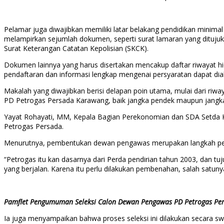
Pelamar juga diwajibkan memiliki latar belakang pendidikan minimal S
melampirkan sejumlah dokumen, seperti surat lamaran yang ditujuka
Surat Keterangan Catatan Kepolisian (SKCK).
Dokumen lainnya yang harus disertakan mencakup daftar riwayat hid
pendaftaran dan informasi lengkap mengenai persyaratan dapat diak
Makalah yang diwajibkan berisi delapan poin utama, mulai dari r
PD Petrogas Persada Karawang, baik jangka pendek maupun jangk
Yayat Rohayati, MM, Kepala Bagian Perekonomian dan SDA Setda Ka
Petrogas Persada.
Menurutnya, pembentukan dewan pengawas merupakan langkah penti
“Petrogas itu kan dasarnya dari Perda pendirian tahun 2003, dan t
yang berjalan. Karena itu perlu dilakukan pembenahan, salah satu
Pamflet Pengumuman Seleksi Calon Dewan Pengawas PD Petrogas Pe
Ia juga menyampaikan bahwa proses seleksi ini dilakukan secara s