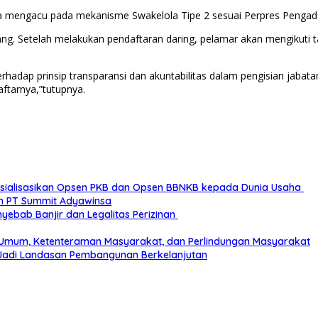
a mengacu pada mekanisme Swakelola Tipe 2 sesuai Perpres Pengada
ng. Setelah melakukan pendaftaran daring, pelamar akan mengikuti ta
hadap prinsip transparansi dan akuntabilitas dalam pengisian jabat
ftarnya,”tutupnya.
sialisasikan Opsen PKB dan Opsen BBNKB kepada Dunia Usaha
an PT Summit Adyawinsa
yebab Banjir dan Legalitas Perizinan
 Umum, Ketenteraman Masyarakat, dan Perlindungan Masyarakat
adi Landasan Pembangunan Berkelanjutan