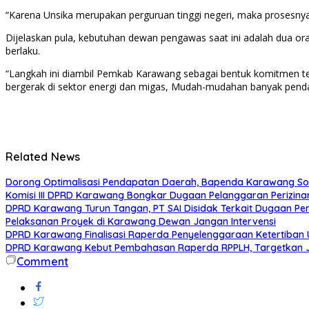
“Karena Unsika merupakan perguruan tinggi negeri, maka prosesny
Dijelaskan pula, kebutuhan dewan pengawas saat ini adalah dua ora
berlaku.
“Langkah ini diambil Pemkab Karawang sebagai bentuk komitmen ter
bergerak di sektor energi dan migas, Mudah-mudahan banyak penda
Related News
Dorong Optimalisasi Pendapatan Daerah, Bapenda Karawang So
Komisi III DPRD Karawang Bongkar Dugaan Pelanggaran Perizin
DPRD Karawang Turun Tangan, PT SAI Disidak Terkait Dugaan Pen
Pelaksanan Proyek di Karawang Dewan Jangan Intervensi
DPRD Karawang Finalisasi Raperda Penyelenggaraan Ketertiban
DPRD Karawang Kebut Pembahasan Raperda RPPLH, Targetkan J
Comment