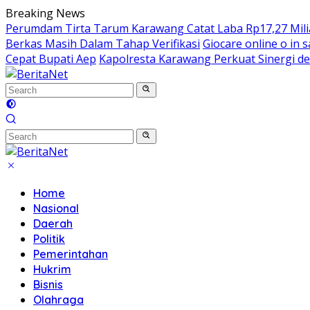
Skip
Breaking News
to
Perumdam Tirta Tarum Karawang Catat Laba Rp17,27 Miliar
content
Berkas Masih Dalam Tahap Verifikasi
Giocare online o in s
Cepat Bupati Aep
Kapolresta Karawang Perkuat Sinergi de
Home
Nasional
Daerah
Politik
Pemerintahan
Hukrim
Bisnis
Olahraga