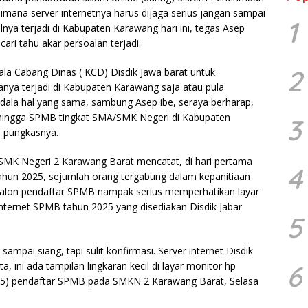
mana server internetnya harus dijaga serius jangan sampai
1
ya terjadi di Kabupaten Karawang hari ini, tegas Asep
ari tahu akar persoalan terjadi.
2
la Cabang Dinas ( KCD) Disdik Jawa barat untuk
nya terjadi di Kabupaten Karawang saja atau pula
ndala hal yang sama, sambung Asep ibe, seraya berharap,
a,sehingga SPMB tingkat SMA/SMK Negeri di Kabupaten
3
, pungkasnya.
SMK Negeri 2 Karawang Barat mencatat, di hari pertama
4
hun 2025, sejumlah orang tergabung dalam kepanitiaan
alon pendaftar SPMB nampak serius memperhatikan layar
ternet SPMB tahun 2025 yang disediakan Disdik Jabar
5
sampai siang, tapi sulit konfirmasi. Server internet Disdik
 ini ada tampilan lingkaran kecil di layar monitor hp
6
i (15) pendaftar SPMB pada SMKN 2 Karawang Barat, Selasa