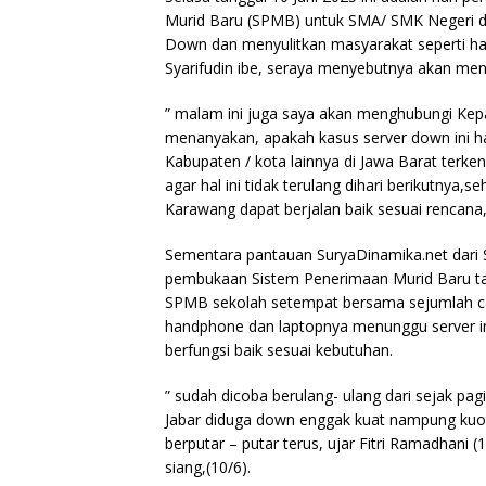
Murid Baru (SPMB) untuk SMA/ SMK Negeri di
Down dan menyulitkan masyarakat seperti haln
Syarifudin ibe, seraya menyebutnya akan menc
” malam ini juga saya akan menghubungi Kepa
menanyakan, apakah kasus server down ini ha
Kabupaten / kota lainnya di Jawa Barat terke
agar hal ini tidak terulang dihari berikutny
Karawang dapat berjalan baik sesuai rencana
Sementara pantauan SuryaDinamika.net dari 
pembukaan Sistem Penerimaan Murid Baru ta
SPMB sekolah setempat bersama sejumlah c
handphone dan laptopnya menunggu server in
berfungsi baik sesuai kebutuhan.
” sudah dicoba berulang- ulang dari sejak pagi 
Jabar diduga down enggak kuat nampung kuota,
berputar – putar terus, ujar Fitri Ramadhan
siang,(10/6).