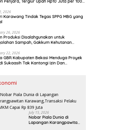
n Penjara, Tergiur Upah Rp10 Juta per 100
m
 2, 2026
ri Karawang Tindak Tegas SPPG MBG yang
al
ary 26, 2026
n Produksi Disalahgunakan untuk
golahan Sampah, Gakkum Kehutanan
ahkan Tersangka ke Kejari Karawang
ary 22, 2026
a GBR Kabupaten Bekasi Menduga Proyek
di Sukaasih Tak Kantongi Izin Dan
alihfungsikan Lahan Pertanian
konomi
July 15, 2026
Nobar Piala Dunia di
Lapangan Karangpawitan
Karawang,Transaksi