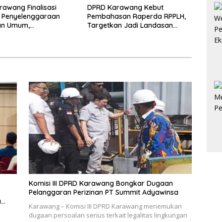
awang Finalisasi
DPRD Karawang Kebut
 Penyelenggaraan
Pembahasan Raperda RPPLH,
an Umum,
Targetkan Jadi Landasan
raman Masyarakat,
Pembangunan Berkelanjutan
indungan Masyarakat
Komisi III DPRD Karawang Bongkar Dugaan
Pelanggaran Perizinan PT Summit Adyawinsa
a
Karawang – Komisi III DPRD Karawang menemukan
dugaan persoalan serius terkait legalitas lingkungan