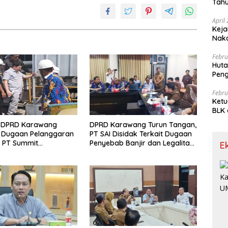
Tahu
Gra
April
Keja
Nak
Febru
Huta
Pen
Limp
Febru
Ketu
BLK 
Meng
II DPRD Karawang
DPRD Karawang Turun Tangan,
 Dugaan Pelanggaran
PT SAI Disidak Terkait Dugaan
n PT Summit
Penyebab Banjir dan Legalitas
E
sa
Perizinan