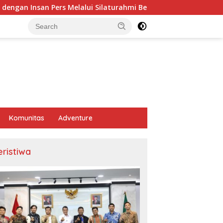
s Melalui Silaturahmi Bersama Media
Hvordan forstå od
Komunitas
Adventure
eristiwa