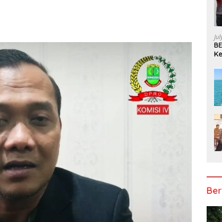
Ju
BE
Ke
Pe
Ber