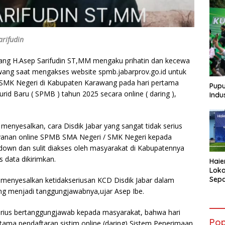
arifudin
ang H.Asep Sarifudin ST,MM mengaku prihatin dan kecewa
ang saat mengakses website spmb.jabarprov.go.id untuk
/SMK Negeri di Kabupaten Karawang pada hari pertama
Pupu
id Baru ( SPMB ) tahun 2025 secara online ( daring ),
Indu
 menyesalkan, cara Disdik Jabar yang sangat tidak serius
ayanan online SPMB SMA Negeri / SMK Negeri kepada
 down dan sulit diakses oleh masyarakat di Kabupatennya
 data dikirimkan.
Haie
Loka
Sepa
 menyesalkan ketidakseriusan KCD Disdik Jabar dalam
AQUA
 menjadi tanggungjawabnya,ujar Asep Ibe.
Atle
serius bertanggungjawab kepada masyarakat, bahwa hari
Pop
ertama pendaftaran sistim online (daring) Sistem Penerimaan