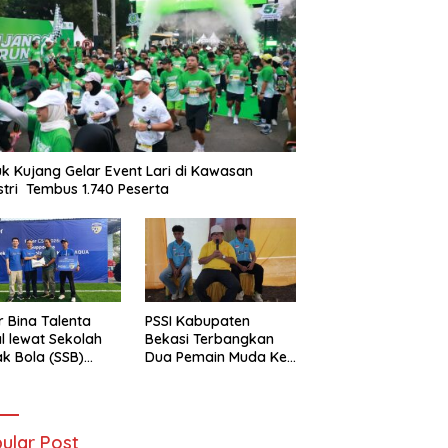
k Kujang Gelar Event Lari di Kawasan
stri Tembus 1.740 Peserta
r Bina Talenta
PSSI Kabupaten
l lewat Sekolah
Bekasi Terbangkan
k Bola (SSB)
Dua Pemain Muda Ke
-Haier Cetak
Selangor Malaysia
t Masa Depan
ular Post