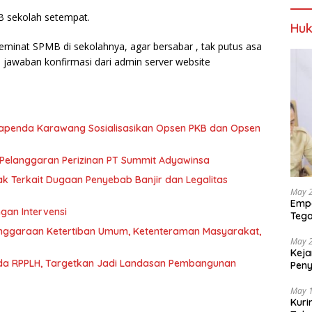
MB sekolah setempat.
Huk
eminat SPMB di sekolahnya, agar bersabar , tak putus asa
jawaban konfirmasi dari admin server website
Bapenda Karawang Sosialisasikan Opsen PKB dan Opsen
Pelanggaran Perizinan PT Summit Adyawinsa
k Terkait Dugaan Penyebab Banjir dan Legalitas
May 
Empa
an Intervensi
Tega
Berp
enggaraan Ketertiban Umum, Ketenteraman Masyarakat,
May 
Keja
a RPPLH, Targetkan Jadi Landasan Pembangunan
Pen
dan 
May 
Kuri