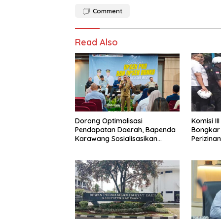
Comment
Read Also
Dorong Optimalisasi
Komisi I
Pendapatan Daerah, Bapenda
Bongkar
Karawang Sosialisasikan
Perizina
Opsen PKB dan Opsen BBNKB
Adyawin
kepada Dunia Usaha