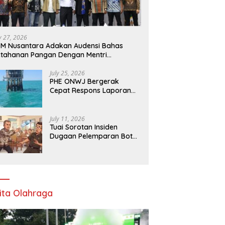
ly 27, 2026
M Nusantara Adakan Audensi Bahas
tahanan Pangan Dengan Mentri
rtanian
July 25, 2026
PHE ONWJ Bergerak
Cepat Respons Laporan
Nelayan Soal Gelembung
di Perairan Karawang
July 11, 2026
Tuai Sorotan Insiden
Dugaan Pelemparan Botol
oleh Oknum Korwil
Pendidikan di Cikarang
Pusat
ita Olahraga