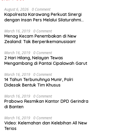
August 6, 2026
0 Comment
Kapolresta Karawang Perkuat Sinergi
dengan Insan Pers Melalui Silaturahmi
Bersama Media
March 16, 2019
0 Comment
Menag Kecam Penembakan di New
Zealand: Tak Berperikemanusiaan!
March 16, 2019
0 Comment
2 Hari Hilang, Nelayan Tewas
Mengambang di Pantai Cipalawah Garut
March 16, 2019
0 Comment
14 Tahun Terbunuhnya Munir, Polri
Didesak Bentuk Tim Khusus
March 16, 2019
0 Comment
Prabowo Resmikan Kantor DPD Gerindra
di Banten
March 16, 2019
0 Comment
Video: Kelemahan dan Kelebihan All New
Terios