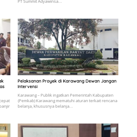
PT Summit Adyawinsa…
ak
Pelaksanan Proyek di Karawang Dewan Jangan
tas
Intervensi
Karawang – Publik ingatkan Pemerintah Kabupaten
cepat
(Pemkab) Karawang mematuhi aturan terkait rencana
anjir
belanja, khususnya belanja…