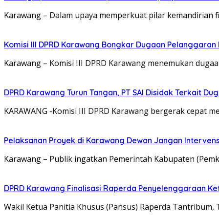
Karawang – Dalam upaya memperkuat pilar kemandirian f
Komisi III DPRD Karawang Bongkar Dugaan Pelanggaran 
Karawang – Komisi III DPRD Karawang menemukan dugaan 
DPRD Karawang Turun Tangan, PT SAI Disidak Terkait Dug
KARAWANG -Komisi III DPRD Karawang bergerak cepat meni
Pelaksanan Proyek di Karawang Dewan Jangan Intervens
Karawang – Publik ingatkan Pemerintah Kabupaten (Pemka
DPRD Karawang Finalisasi Raperda Penyelenggaraan Ke
Wakil Ketua Panitia Khusus (Pansus) Raperda Tantrib