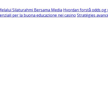
Melalui Silaturahmi Bersama Media
Hvordan forstå odds og u
enziali per la buona educazione nei casino
Stratégies avanc