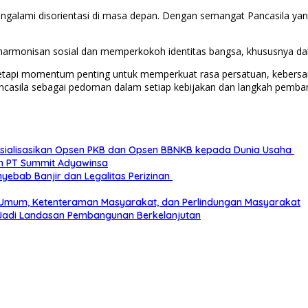
mengalami disorientasi di masa depan. Dengan semangat Pancasila yan
eharmonisan sosial dan memperkokoh identitas bangsa, khususnya d
l, tetapi momentum penting untuk memperkuat rasa persatuan, kebe
Pancasila sebagai pedoman dalam setiap kebijakan dan langkah pem
sialisasikan Opsen PKB dan Opsen BBNKB kepada Dunia Usaha
an PT Summit Adyawinsa
yebab Banjir dan Legalitas Perizinan
 Umum, Ketenteraman Masyarakat, dan Perlindungan Masyarakat
adi Landasan Pembangunan Berkelanjutan