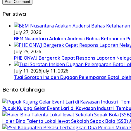
Peristiwa
July 27, 2026
BEM Nusantara Adakan Audensi Bahas Ketahanan Pa
July 25, 2026
PHE ONWJ Bergerak Cepat Respons Laporan Nelaya
July 11, 2026
July 11, 2026
Tuai Sorotan Insiden Dugaan Pelemparan Botol oleh
Berita Olahraga
Pupuk Kujang Gelar Event Lari di Kawasan Industri Tembu
Haier Bina Talenta Lokal lewat Sekolah Sepak Bola (SSB