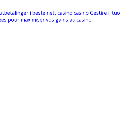
tbetalinger i beste nett casino casino
Gestire il tuo
ées pour maximiser vos gains au casino