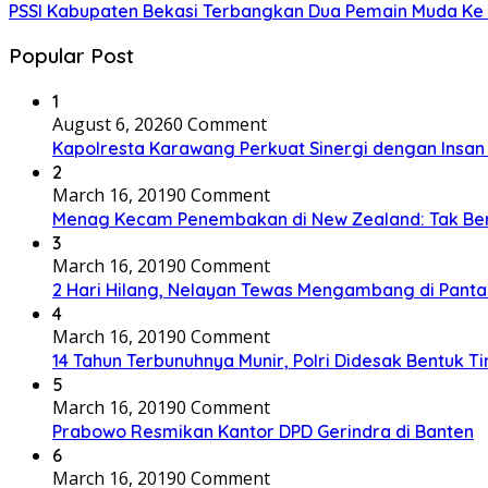
PSSI Kabupaten Bekasi Terbangkan Dua Pemain Muda Ke 
Popular Post
1
August 6, 2026
0 Comment
Kapolresta Karawang Perkuat Sinergi dengan Insan 
2
March 16, 2019
0 Comment
Menag Kecam Penembakan di New Zealand: Tak Be
3
March 16, 2019
0 Comment
2 Hari Hilang, Nelayan Tewas Mengambang di Panta
4
March 16, 2019
0 Comment
14 Tahun Terbunuhnya Munir, Polri Didesak Bentuk T
5
March 16, 2019
0 Comment
Prabowo Resmikan Kantor DPD Gerindra di Banten
6
March 16, 2019
0 Comment