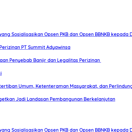
wang Sosialisasikan Opsen PKB dan Opsen BBNKB kepada 
Perizinan PT Summit Adyawinsa
aan Penyebab Banjir dan Legalitas Perizinan
i
tertiban Umum, Ketenteraman Masyarakat, dan Perlindun
etkan Jadi Landasan Pembangunan Berkelanjutan
wang Sosialisasikan Opsen PKB dan Opsen BBNKB kepada 