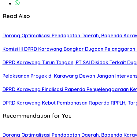
Read Also
Dorong Optimalisasi Pendapatan Daerah, Bapenda Kara
Komisi III DPRD Karawang Bongkar Dugaan Pelanggaran 
DPRD Karawang Turun Tangan, PT SAI Disidak Terkait Dug
Pelaksanan Proyek di Karawang Dewan Jangan Intervens
DPRD Karawang Finalisasi Raperda Penyelenggaraan Ke
DPRD Karawang Kebut Pembahasan Raperda RPPLH, Targ
Recommendation for You
Dorong Optimalisasi Pendapatan Daerah, Bapenda Kara