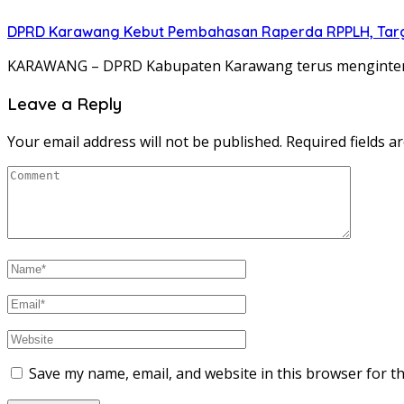
DPRD Karawang Kebut Pembahasan Raperda RPPLH, Targ
KARAWANG – DPRD Kabupaten Karawang terus mengintens
Leave a Reply
Your email address will not be published.
Required fields 
Save my name, email, and website in this browser for t