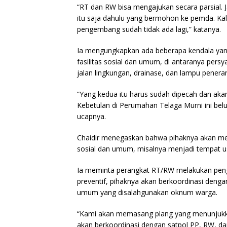
“RT dan RW bisa mengajukan secara parsial.
itu saja dahulu yang bermohon ke pemda. Ka
pengembang sudah tidak ada lagi,” katanya.
Ia mengungkapkan ada beberapa kendala yan
fasilitas sosial dan umum, di antaranya persy
jalan lingkungan, drainase, dan lampu pener
“Yang kedua itu harus sudah dipecah dan aka
Kebetulan di Perumahan Telaga Murni ini be
ucapnya.
Chaidir menegaskan bahwa pihaknya akan men
sosial dan umum, misalnya menjadi tempat u
Ia meminta perangkat RT/RW melakukan peng
preventif, pihaknya akan berkoordinasi dengan
umum yang disalahgunakan oknum warga.
“Kami akan memasang plang yang menunjukka
akan berkoordinasi dengan satpol PP, RW, da