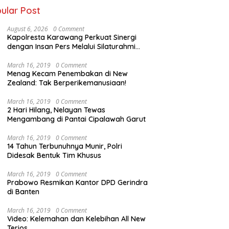
ular Post
August 6, 2026
0 Comment
Kapolresta Karawang Perkuat Sinergi
dengan Insan Pers Melalui Silaturahmi
Bersama Media
March 16, 2019
0 Comment
Menag Kecam Penembakan di New
Zealand: Tak Berperikemanusiaan!
March 16, 2019
0 Comment
2 Hari Hilang, Nelayan Tewas
Mengambang di Pantai Cipalawah Garut
March 16, 2019
0 Comment
14 Tahun Terbunuhnya Munir, Polri
Didesak Bentuk Tim Khusus
March 16, 2019
0 Comment
Prabowo Resmikan Kantor DPD Gerindra
di Banten
March 16, 2019
0 Comment
Video: Kelemahan dan Kelebihan All New
Terios