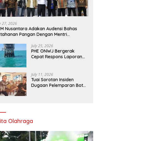
ly 27, 2026
M Nusantara Adakan Audensi Bahas
tahanan Pangan Dengan Mentri
rtanian
July 25, 2026
PHE ONWJ Bergerak
Cepat Respons Laporan
Nelayan Soal Gelembung
di Perairan Karawang
July 11, 2026
Tuai Sorotan Insiden
Dugaan Pelemparan Botol
oleh Oknum Korwil
Pendidikan di Cikarang
Pusat
ita Olahraga