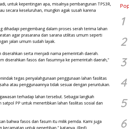
 Jadi, untuk kepentingan apa, misalnya pembangunan TPS3R,
Pop
lau secara keseluruhan, mungkin agak susah karena
1
g dihadapi pengembang dalam proses serah terima lahan
aratan agar prasarana dan sarana utilitas umum seperti
2
angan jalan umum sudah layak.
n diserahkan serta menjadi nama pemerintah daerah.
3
lum diserahkan fasos dan fasumnya ke pemerintah daerah,”
4
indak tegas penyalahgunaan penggunaan lahan fasilitas
saha atau penggunaannya tidak sesuai dengan peruntukan.
awasan terhadap lahan tersebut. Sebagai langkah
5
 satpol PP untuk menertibkan lahan fasilitas sosial dan
6
n bahwa fasos dan fasum itu milik pemda. Kami juga
n kecamatan untuk penertiban,” katanya. (Red)