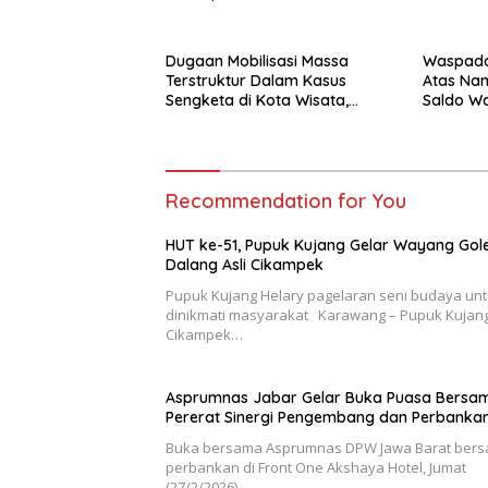
Dugaan Mobilisasi Massa
Waspada
Terstruktur Dalam Kasus
Atas Na
Sengketa di Kota Wisata,
Saldo Wa
Aparat Diminta Jangan Diam
Terima T
Recommendation for You
HUT ke-51, Pupuk Kujang Gelar Wayang Gol
Dalang Asli Cikampek
Pupuk Kujang Helary pagelaran seni budaya un
dinikmati masyarakat Karawang – Pupuk Kujan
Cikampek…
Asprumnas Jabar Gelar Buka Puasa Bersa
Pererat Sinergi Pengembang dan Perbanka
Buka bersama Asprumnas DPW Jawa Barat ber
perbankan di Front One Akshaya Hotel, Jumat
(27/2/2026)…