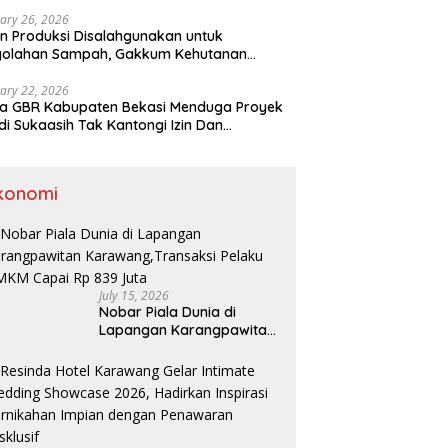
ary 26, 2026
n Produksi Disalahgunakan untuk
golahan Sampah, Gakkum Kehutanan
ahkan Tersangka ke Kejari Karawang
ary 22, 2026
a GBR Kabupaten Bekasi Menduga Proyek
di Sukaasih Tak Kantongi Izin Dan
alihfungsikan Lahan Pertanian
konomi
July 15, 2026
Nobar Piala Dunia di
Lapangan Karangpawitan
Karawang,Transaksi
Pelaku UMKM Capai Rp 839
Juta