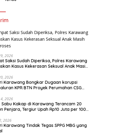
rim
29, 2026
t Saksi Sudah Diperiksa, Polres Karawang
skan Kasus Kekerasan Seksual Anak Masih
roses
20, 2026
ri Karawang Bongkar Dugaan korupsi
yaluran KPR BTN Proyek Perumahan CSG
Kartika Residence.
14, 2026
r Sabu Kakap di Karawang Terancam 20
n Penjara, Tergiur Upah Rp10 Juta per 100
m
 2, 2026
ri Karawang Tindak Tegas SPPG MBG yang
al