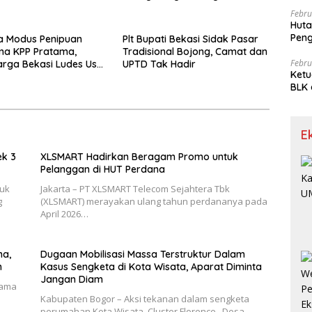
Perbankan
Febru
Huta
Pen
 Modus Penipuan
Plt Bupati Bekasi Sidak Pasar
Limp
ma KPP Pratama,
Tradisional Bojong, Camat dan
Febru
rga Bekasi Ludes Usai
UPTD Tak Hadir
Ketu
elepon
BLK 
Meng
E
ek 3
XLSMART Hadirkan Beragam Promo untuk
Pelanggan di HUT Perdana
tuk
Jakarta – PT XLSMART Telecom Sejahtera Tbk
g
(XLSMART) merayakan ulang tahun perdananya pada
April 2026…
ma,
Dugaan Mobilisasi Massa Terstruktur Dalam
n
Kasus Sengketa di Kota Wisata, Aparat Diminta
Jangan Diam
sama
Kabupaten Bogor – Aksi tekanan dalam sengketa
perumahan Kota Wisata, Cluster Florence , Desa