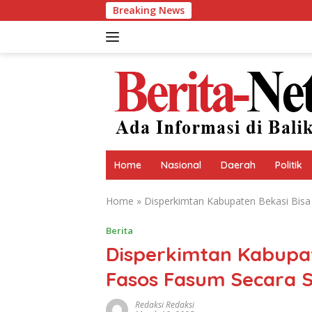
Skip
Breaking News
to
content
Home
Nasional
Daerah
Politik
Home
»
Disperkimtan Kabupaten Bekasi Bisa
Berita
Disperkimtan Kabupat
Fasos Fasum Secara 
Redaksi Redaksi