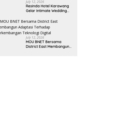
July 12, 2026
Resinda Hotel Karawang
Gelar Intimate Wedding
Showcase 2026, Hadirkan
Inspirasi Pernikahan
Impian dengan Penawaran
Eksklusif
July 12, 2026
MOU BNET Bersama
District East Membangun
Adaptasi Terhadap
Perkembangan Teknologi
Digital