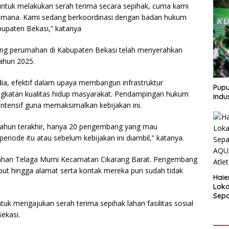
ntuk melakukan serah terima secara sepihak, cuma kami
gaimana. Kami sedang berkoordinasi dengan badan hukum
upaten Bekasi,” katanya
ang perumahan di Kabupaten Bekasi telah menyerahkan
tahun 2025.
dia, efektif dalam upaya membangun infrastruktur
Pupu
gkatan kualitas hidup masyarakat. Pendampingan hukum
Indu
intensif guna memaksimalkan kebijakan ini.
 tahun terakhir, hanya 20 pengembang yang mau
iode itu atau sebelum kebijakan ini diambil,” katanya.
mahan Telaga Murni Kecamatan Cikarang Barat. Pengembang
ebut hingga alamat serta kontak mereka pun sudah tidak
Haie
Loka
Sepa
uk mengajukan serah terima sepihak lahan fasilitas sosial
AQUA
Atle
ekasi.