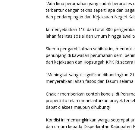
“Ada lima perumahan yang sudah berproses u
terbentur dengan teknis seperti apa dan ba
dan pendampingan dari Kejaksaan Negeri Kab
Ia menyebutkan 110 dari total 300 pengemb
lahan fasilitas sosial dan umum hingga awal 
Skema pengambilalihan sepihak ini, menurut 
penunjang di kawasan perumahan demi penin
dari kejaksaan dan Kopsurgah KPK RI secara 
“Meningkat sangat signifikan dibandingkan 2
menyerahkan lahan fasos dan fasum selama per
Chaidir memberikan contoh kondisi di Peru
properti itu telah menelantarkan proyek ters
dapat diakses maupun dihubungi.
Kondisi ini memungkinkan warga setempat unt
dan umum kepada Disperkimtan Kabupaten B