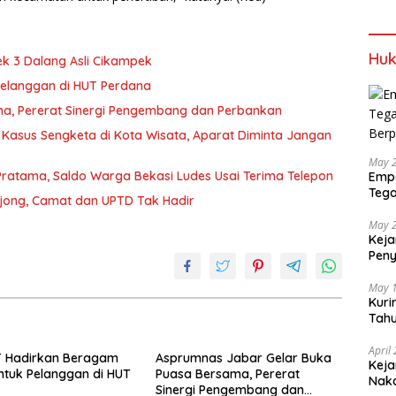
Huk
ek 3 Dalang Asli Cikampek
elanggan di HUT Perdana
a, Pererat Sinergi Pengembang dan Perbankan
 Kasus Sengketa di Kota Wisata, Aparat Diminta Jangan
May 
atama, Saldo Warga Bekasi Ludes Usai Terima Telepon
Empa
Tega
Bojong, Camat dan UPTD Tak Hadir
Berp
May 
Keja
Pen
dan 
May 
Kuri
Tahu
Gra
April
 Hadirkan Beragam
Asprumnas Jabar Gelar Buka
Keja
tuk Pelanggan di HUT
Puasa Bersama, Pererat
Nak
Sinergi Pengembang dan