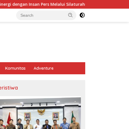
engan Insan Pers Melalui Silaturahmi Bersama Media
Hv
Komunitas
Adventure
eristiwa