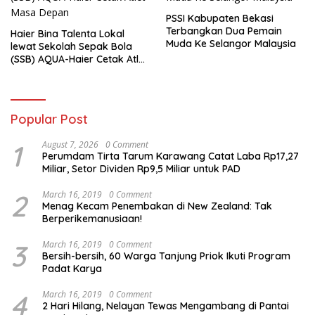
PSSI Kabupaten Bekasi
Terbangkan Dua Pemain
Haier Bina Talenta Lokal
Muda Ke Selangor Malaysia
lewat Sekolah Sepak Bola
(SSB) AQUA-Haier Cetak Atlet
Masa Depan
Popular Post
1
August 7, 2026
0 Comment
Perumdam Tirta Tarum Karawang Catat Laba Rp17,27
Miliar, Setor Dividen Rp9,5 Miliar untuk PAD
2
March 16, 2019
0 Comment
Menag Kecam Penembakan di New Zealand: Tak
Berperikemanusiaan!
3
March 16, 2019
0 Comment
Bersih-bersih, 60 Warga Tanjung Priok Ikuti Program
Padat Karya
4
March 16, 2019
0 Comment
2 Hari Hilang, Nelayan Tewas Mengambang di Pantai