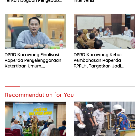
Terkait Dugaan Penyebab
Intervensi
Banjir dan Legalitas
Perizinan
DPRD Karawang Finalisasi
DPRD Karawang Kebut
Raperda Penyelenggaraan
Pembahasan Raperda
Ketertiban Umum,
RPPLH, Targetkan Jadi
Ketenteraman Masyarakat,
Landasan Pembangunan
dan Perlindungan
Berkelanjutan
Masyarakat
Recommendation for You