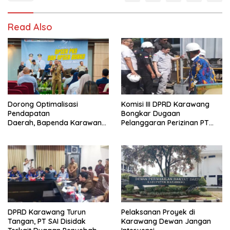
Read Also
Dorong Optimalisasi
Komisi III DPRD Karawang
Pendapatan
Bongkar Dugaan
Daerah, Bapenda Karawang
Pelanggaran Perizinan PT
Sosialisasikan Opsen PKB
Summit Adyawinsa
dan Opsen BBNKB kepada
Dunia Usaha
DPRD Karawang Turun
Pelaksanan Proyek di
Tangan, PT SAI Disidak
Karawang Dewan Jangan