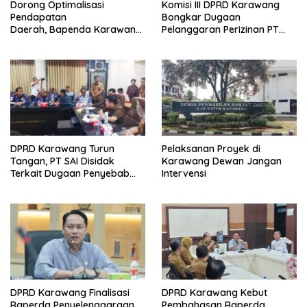
Dorong Optimalisasi
Komisi III DPRD Karawang
Pendapatan
Bongkar Dugaan
Daerah, Bapenda Karawang
Pelanggaran Perizinan PT
Sosialisasikan Opsen PKB
Summit Adyawinsa
dan Opsen BBNKB kepada
Dunia Usaha
DPRD Karawang Turun
Pelaksanan Proyek di
Tangan, PT SAI Disidak
Karawang Dewan Jangan
Terkait Dugaan Penyebab
Intervensi
Banjir dan Legalitas
Perizinan
DPRD Karawang Finalisasi
DPRD Karawang Kebut
Raperda Penyelenggaraan
Pembahasan Raperda