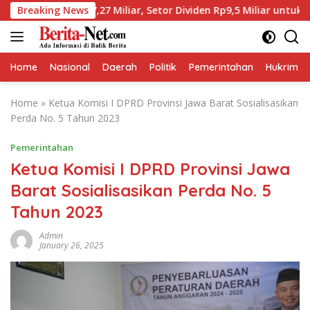
Skip
a Rp17,27 Miliar, Setor Dividen Rp9,5 Miliar untuk PAD
Breaking News
to
content
Home
Nasional
Daerah
Politik
Pemerintahan
Hukrim
Home
»
Ketua Komisi I DPRD Provinsi Jawa Barat Sosialisasikan
Perda No. 5 Tahun 2023
Pemerintahan
Ketua Komisi I DPRD Provinsi Jawa
Barat Sosialisasikan Perda No. 5
Tahun 2023
Admin
January 26, 2025