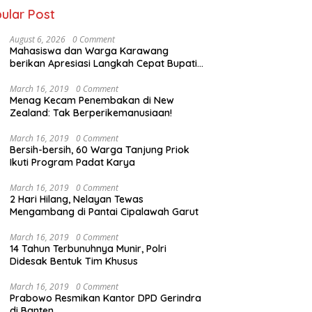
ular Post
August 6, 2026
0 Comment
Mahasiswa dan Warga Karawang
berikan Apresiasi Langkah Cepat Bupati
Aep
March 16, 2019
0 Comment
Menag Kecam Penembakan di New
Zealand: Tak Berperikemanusiaan!
March 16, 2019
0 Comment
Bersih-bersih, 60 Warga Tanjung Priok
Ikuti Program Padat Karya
March 16, 2019
0 Comment
2 Hari Hilang, Nelayan Tewas
Mengambang di Pantai Cipalawah Garut
March 16, 2019
0 Comment
14 Tahun Terbunuhnya Munir, Polri
Didesak Bentuk Tim Khusus
March 16, 2019
0 Comment
Prabowo Resmikan Kantor DPD Gerindra
di Banten