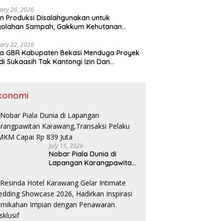
ary 26, 2026
n Produksi Disalahgunakan untuk
golahan Sampah, Gakkum Kehutanan
ahkan Tersangka ke Kejari Karawang
ary 22, 2026
a GBR Kabupaten Bekasi Menduga Proyek
di Sukaasih Tak Kantongi Izin Dan
alihfungsikan Lahan Pertanian
konomi
July 15, 2026
Nobar Piala Dunia di
Lapangan Karangpawitan
Karawang,Transaksi
Pelaku UMKM Capai Rp 839
Juta