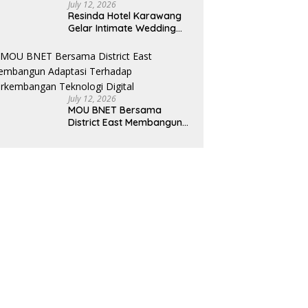
July 12, 2026
Resinda Hotel Karawang
Gelar Intimate Wedding
Showcase 2026, Hadirkan
Inspirasi Pernikahan
Impian dengan Penawaran
Eksklusif
July 12, 2026
MOU BNET Bersama
District East Membangun
Adaptasi Terhadap
Perkembangan Teknologi
Digital