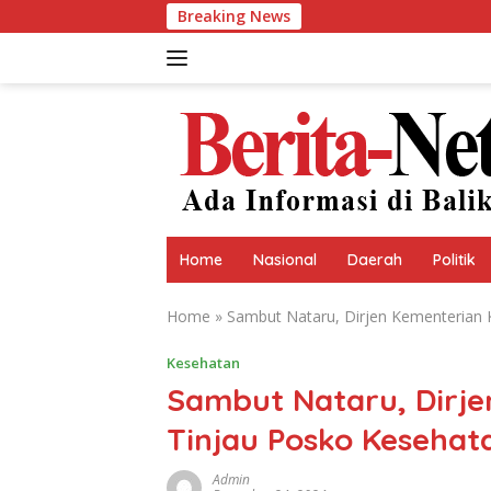
Skip
Breaking News
Mahasiswa d
to
content
Home
Nasional
Daerah
Politik
Home
»
Sambut Nataru, Dirjen Kementerian 
Kesehatan
Sambut Nataru, Dirj
Tinjau Posko Kesehata
Admin