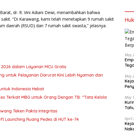
Barat, dr. R. Vini Adiani Dewi, menambahkan bahwa
sakit. “Di Karawang, kami telah menetapkan 9 rumah sakit
Huk
umum daerah (RSUD) dan 7 rumah sakit swasta,” jelasnya.
May 
Empa
Tega
ia 2026 dalam Layanan MCU Gratis
Berp
g untuk Pelayanan Darurat Kini Lebih Nyaman dan
May 
Keja
Pen
untuk Indonesia Hebat
dan 
kes Terkait MBG untuk Orang Dengan TB: “Tata Kelola
May 
Kuri
Tahu
wang Teken Pakta Integritas
Gra
April
t Launching Ruang Pedes di HUT ke-74
Keja
Nak