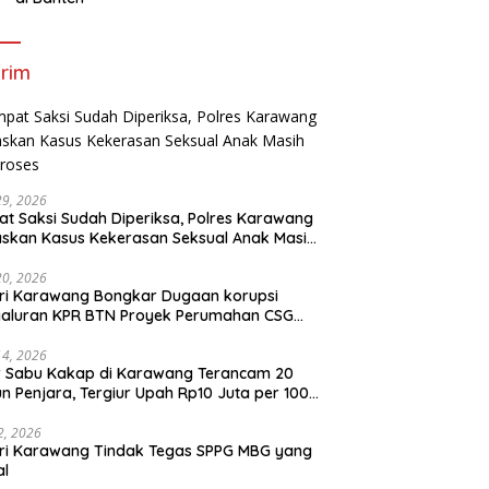
rim
29, 2026
t Saksi Sudah Diperiksa, Polres Karawang
skan Kasus Kekerasan Seksual Anak Masih
roses
20, 2026
ri Karawang Bongkar Dugaan korupsi
yaluran KPR BTN Proyek Perumahan CSG
Kartika Residence.
14, 2026
r Sabu Kakap di Karawang Terancam 20
n Penjara, Tergiur Upah Rp10 Juta per 100
m
 2, 2026
ri Karawang Tindak Tegas SPPG MBG yang
al