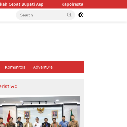
ep
Kapolresta Karawang Perkuat Sinergi dengan Insan P
Komunitas
Adventure
eristiwa