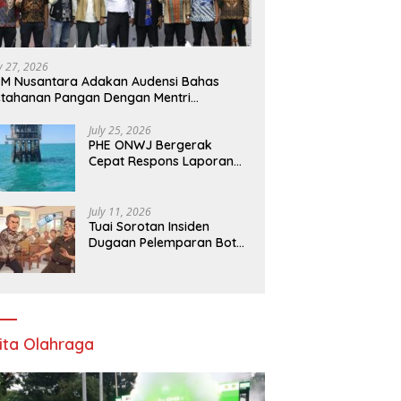
ly 27, 2026
M Nusantara Adakan Audensi Bahas
tahanan Pangan Dengan Mentri
rtanian
July 25, 2026
PHE ONWJ Bergerak
Cepat Respons Laporan
Nelayan Soal Gelembung
di Perairan Karawang
July 11, 2026
Tuai Sorotan Insiden
Dugaan Pelemparan Botol
oleh Oknum Korwil
Pendidikan di Cikarang
Pusat
ita Olahraga