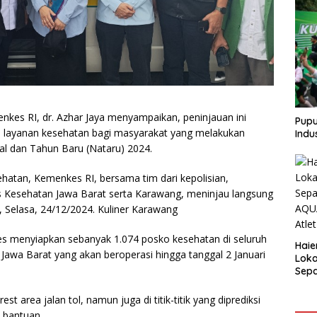
nkes RI, dr. Azhar Jaya menyampaikan, peninjauan ini
Pupu
n layanan kesehatan bagi masyarakat yang melakukan
Indu
al dan Tahun Baru (Nataru) 2024.
ehatan, Kemenkes RI, bersama tim dari kepolisian,
Kesehatan Jawa Barat serta Karawang, meninjau langsung
a, Selasa, 24/12/2024. Kuliner Karawang
kes menyiapkan sebanyak 1.074 posko kesehatan di seluruh
Haie
Jawa Barat yang akan beroperasi hingga tanggal 2 Januari
Loka
Sepa
AQUA
Atle
t area jalan tol, namun juga di titik-titik yang diprediksi
 bantuan.