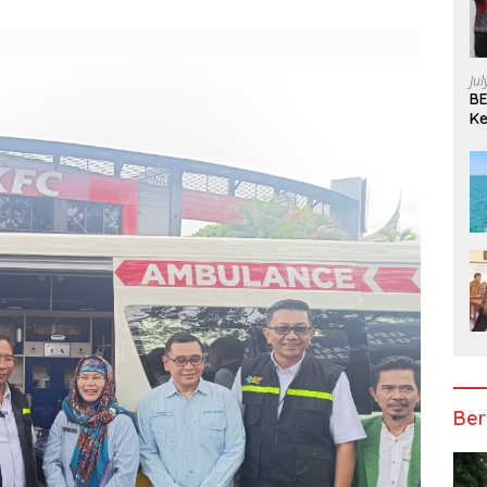
Ju
BE
Ke
Pe
Ber