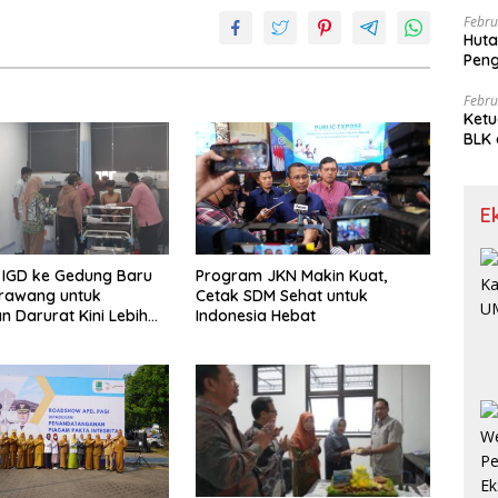
Febru
Huta
Pen
Limp
Febru
Ketu
BLK 
Meng
E
 IGD ke Gedung Baru
Program JKN Makin Kuat,
rawang untuk
Cetak SDM Sehat untuk
n Darurat Kini Lebih
Indonesia Hebat
dan Optimal