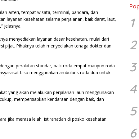
Pop
lan arteri, tempat wisata, terminal, bandara, dan
1
n layanan kesehatan selama perjalanan, baik darat, laut,
 jelasnya.
knya menyediakan layanan dasar kesehatan, mulai dari
2
rsi pijat. Pihaknya telah menyediakan tenaga dokter dan
3
 dengan peralatan standar, baik roda empat maupun roda
 masyarakat bisa menggunakan ambulans roda dua untuk
4
akat yang akan melakukan perjalanan jauh menggunakan
ng cukup, mempersiapkan kendaraan dengan baik, dan
5
ra jika merasa lelah. Istirahatlah di posko kesehatan
6