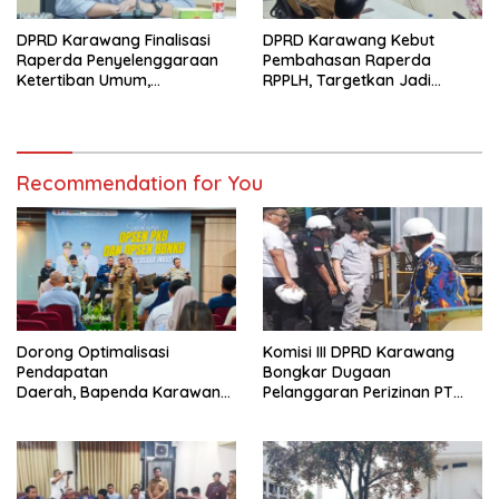
DPRD Karawang Finalisasi
DPRD Karawang Kebut
Raperda Penyelenggaraan
Pembahasan Raperda
Ketertiban Umum,
RPPLH, Targetkan Jadi
Ketenteraman Masyarakat,
Landasan Pembangunan
dan Perlindungan
Berkelanjutan
Masyarakat
Recommendation for You
Dorong Optimalisasi
Komisi III DPRD Karawang
Pendapatan
Bongkar Dugaan
Daerah, Bapenda Karawang
Pelanggaran Perizinan PT
Sosialisasikan Opsen PKB
Summit Adyawinsa
dan Opsen BBNKB kepada
Dunia Usaha