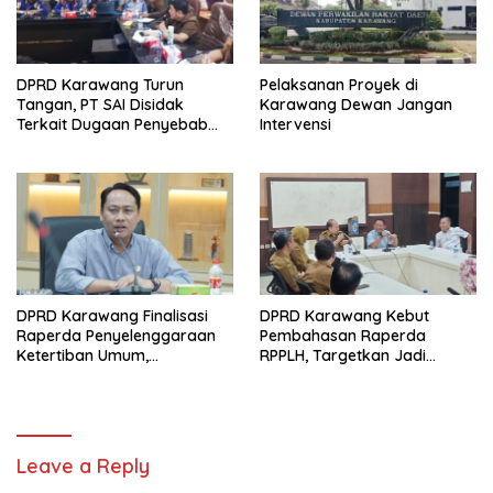
DPRD Karawang Turun
Pelaksanan Proyek di
Tangan, PT SAI Disidak
Karawang Dewan Jangan
Terkait Dugaan Penyebab
Intervensi
Banjir dan Legalitas
Perizinan
DPRD Karawang Finalisasi
DPRD Karawang Kebut
Raperda Penyelenggaraan
Pembahasan Raperda
Ketertiban Umum,
RPPLH, Targetkan Jadi
Ketenteraman Masyarakat,
Landasan Pembangunan
dan Perlindungan
Berkelanjutan
Masyarakat
Leave a Reply