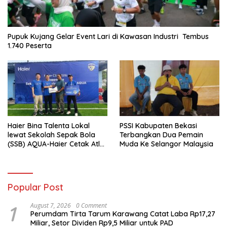
Pupuk Kujang Gelar Event Lari di Kawasan Industri Tembus
1.740 Peserta
Haier Bina Talenta Lokal
PSSI Kabupaten Bekasi
lewat Sekolah Sepak Bola
Terbangkan Dua Pemain
(SSB) AQUA-Haier Cetak Atlet
Muda Ke Selangor Malaysia
Masa Depan
Popular Post
1
August 7, 2026
0 Comment
Perumdam Tirta Tarum Karawang Catat Laba Rp17,27
Miliar, Setor Dividen Rp9,5 Miliar untuk PAD