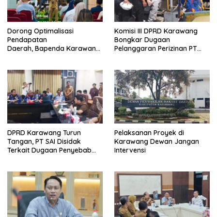
Dorong Optimalisasi
Komisi III DPRD Karawang
Pendapatan
Bongkar Dugaan
Daerah, Bapenda Karawang
Pelanggaran Perizinan PT
Sosialisasikan Opsen PKB
Summit Adyawinsa
dan Opsen BBNKB kepada
Dunia Usaha
DPRD Karawang Turun
Pelaksanan Proyek di
Tangan, PT SAI Disidak
Karawang Dewan Jangan
Terkait Dugaan Penyebab
Intervensi
Banjir dan Legalitas
Perizinan