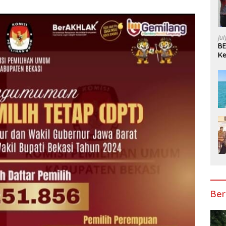
Ju
BE
Ke
Pe
Ber