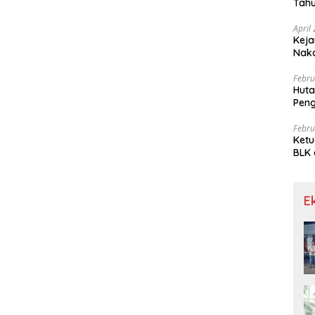
Tahu
Gra
April
Keja
Nak
Febru
Huta
Pen
Limp
Febru
Ketu
BLK 
Meng
E