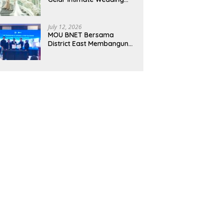
Showcase 2026, Hadirkan
Inspirasi Pernikahan
Impian dengan Penawaran
July 12, 2026
Eksklusif
MOU BNET Bersama
District East Membangun
Adaptasi Terhadap
Perkembangan Teknologi
Digital