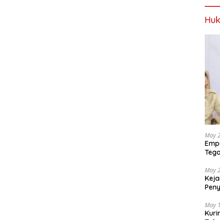
Huk
May 
Empa
Tega
Berp
May 
Keja
Pen
dan 
May 
Kuri