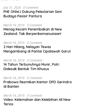
July 31, 2026
0 Comment
PHE ONWJ Dukung Pelestarian Seni
Budaya Pesisir Pantura
March 16, 2019
0 Comment
Menag Kecam Penembakan di New
Zealand: Tak Berperikemanusiaan!
March 16, 2019
0 Comment
2 Hari Hilang, Nelayan Tewas
Mengambang di Pantai Cipalawah Garut
March 16, 2019
0 Comment
14 Tahun Terbunuhnya Munir, Polri
Didesak Bentuk Tim Khusus
March 16, 2019
0 Comment
Prabowo Resmikan Kantor DPD Gerindra
di Banten
March 16, 2019
0 Comment
Video: Kelemahan dan Kelebihan All New
Terios