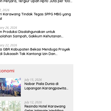
n Penjara, Tergiur Upah Rp10 Juta per 100
m
 2, 2026
ri Karawang Tindak Tegas SPPG MBG yang
al
ary 26, 2026
n Produksi Disalahgunakan untuk
golahan Sampah, Gakkum Kehutanan
ahkan Tersangka ke Kejari Karawang
ary 22, 2026
a GBR Kabupaten Bekasi Menduga Proyek
di Sukaasih Tak Kantongi Izin Dan
alihfungsikan Lahan Pertanian
konomi
July 15, 2026
Nobar Piala Dunia di
Lapangan Karangpawitan
Karawang,Transaksi
Pelaku UMKM Capai Rp 839
Juta
July 12, 2026
Resinda Hotel Karawang
Gelar Intimate Wedding