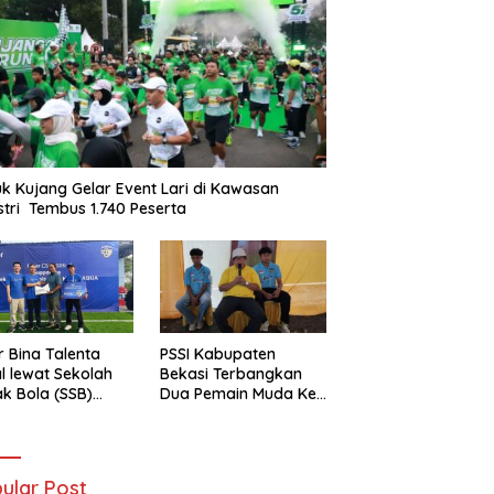
k Kujang Gelar Event Lari di Kawasan
stri Tembus 1.740 Peserta
r Bina Talenta
PSSI Kabupaten
l lewat Sekolah
Bekasi Terbangkan
k Bola (SSB)
Dua Pemain Muda Ke
-Haier Cetak
Selangor Malaysia
t Masa Depan
ular Post