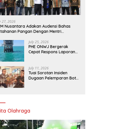
ly 27, 2026
M Nusantara Adakan Audensi Bahas
tahanan Pangan Dengan Mentri
rtanian
July 25, 2026
PHE ONWJ Bergerak
Cepat Respons Laporan
Nelayan Soal Gelembung
di Perairan Karawang
July 11, 2026
Tuai Sorotan Insiden
Dugaan Pelemparan Botol
oleh Oknum Korwil
Pendidikan di Cikarang
Pusat
ita Olahraga