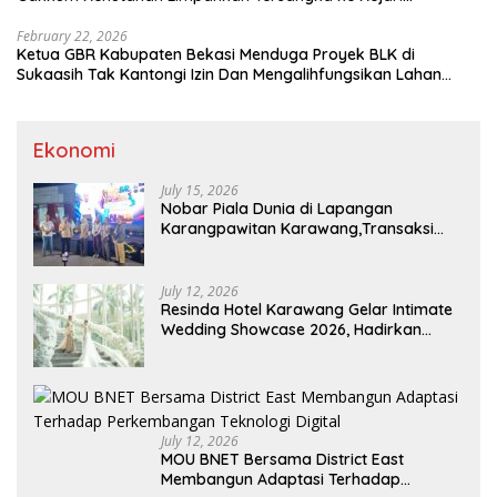
Karawang
February 22, 2026
Ketua GBR Kabupaten Bekasi Menduga Proyek BLK di
Sukaasih Tak Kantongi Izin Dan Mengalihfungsikan Lahan
Pertanian
Ekonomi
July 15, 2026
Nobar Piala Dunia di Lapangan
Karangpawitan Karawang,Transaksi
Pelaku UMKM Capai Rp 839 Juta
July 12, 2026
Resinda Hotel Karawang Gelar Intimate
Wedding Showcase 2026, Hadirkan
Inspirasi Pernikahan Impian dengan
Penawaran Eksklusif
July 12, 2026
MOU BNET Bersama District East
Membangun Adaptasi Terhadap