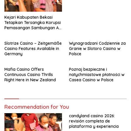
Kejari Kabupaten Bekasi
Tetapkan Tersangka Korupsi
Pemasangan Sambungan Air
Tirta Bhagasasi,
Slotrize Casino – Zeitgemäße
Wynagradzani Codziennie za
Casino Features Available in
Granie w Slotoro Casino w
Germany
Polsce
Mafia Casino Offers
Poznaj bezpieczne i
Continuous Casino Thrills
natychmiastowe płatności w
Right Here in New Zealand
Casea Casino w Polsce
Recommendation for You
candyland casino 2026:
revisión completa de
plataforma y experiencia