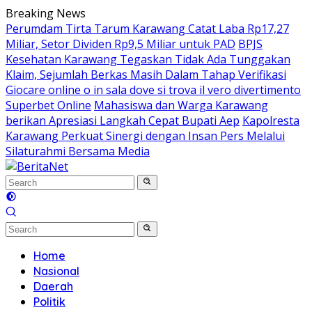
Skip
Breaking News
to
Perumdam Tirta Tarum Karawang Catat Laba Rp17,27
content
Miliar, Setor Dividen Rp9,5 Miliar untuk PAD
BPJS
Kesehatan Karawang Tegaskan Tidak Ada Tunggakan
Klaim, Sejumlah Berkas Masih Dalam Tahap Verifikasi
Giocare online o in sala dove si trova il vero divertimento
Superbet Online
Mahasiswa dan Warga Karawang
berikan Apresiasi Langkah Cepat Bupati Aep
Kapolresta
Karawang Perkuat Sinergi dengan Insan Pers Melalui
Silaturahmi Bersama Media
Home
Nasional
Daerah
Politik