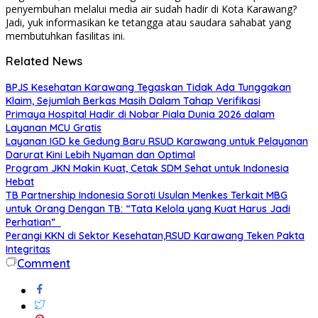
penyembuhan melalui media air sudah hadir di Kota Karawang?
Jadi, yuk informasikan ke tetangga atau saudara sahabat yang
membutuhkan fasilitas ini.
Related News
BPJS Kesehatan Karawang Tegaskan Tidak Ada Tunggakan
Klaim, Sejumlah Berkas Masih Dalam Tahap Verifikasi
Primaya Hospital Hadir di Nobar Piala Dunia 2026 dalam
Layanan MCU Gratis
Layanan IGD ke Gedung Baru RSUD Karawang untuk Pelayanan
Darurat Kini Lebih Nyaman dan Optimal
Program JKN Makin Kuat, Cetak SDM Sehat untuk Indonesia
Hebat
TB Partnership Indonesia Soroti Usulan Menkes Terkait MBG
untuk Orang Dengan TB: “Tata Kelola yang Kuat Harus Jadi
Perhatian”
Perangi KKN di Sektor Kesehatan,RSUD Karawang Teken Pakta
Integritas
Comment