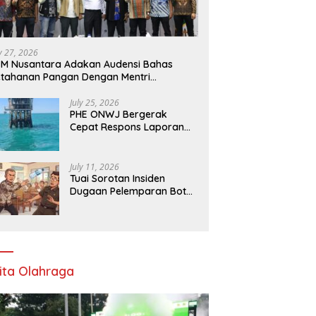
ly 27, 2026
M Nusantara Adakan Audensi Bahas
tahanan Pangan Dengan Mentri
rtanian
July 25, 2026
PHE ONWJ Bergerak
Cepat Respons Laporan
Nelayan Soal Gelembung
di Perairan Karawang
July 11, 2026
Tuai Sorotan Insiden
Dugaan Pelemparan Botol
oleh Oknum Korwil
Pendidikan di Cikarang
Pusat
ita Olahraga