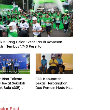
k Kujang Gelar Event Lari di Kawasan
stri Tembus 1.740 Peserta
r Bina Talenta
PSSI Kabupaten
l lewat Sekolah
Bekasi Terbangkan
k Bola (SSB)
Dua Pemain Muda Ke
-Haier Cetak
Selangor Malaysia
t Masa Depan
ular Post