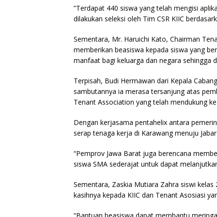
”Terdapat 440 siswa yang telah mengisi apli
dilakukan seleksi oleh Tim CSR KIIC berdasar
Sementara, Mr. Haruichi Kato, Chairman Ten
memberikan beasiswa kepada siswa yang berp
manfaat bagi keluarga dan negara sehingga d
Terpisah, Budi Hermawan dari Kepala Cabang 
sambutannya ia merasa tersanjung atas pemb
Tenant Association yang telah mendukung keg
Dengan kerjasama pentahelix antara pemerin
serap tenaga kerja di Karawang menuju Jabar
“Pemprov Jawa Barat juga berencana member
siswa SMA sederajat untuk dapat melanjutkan 
Sementara, Zaskia Mutiara Zahra siswi kela
kasihnya kepada KIIC dan Tenant Asosiasi ya
“Bantuan beasiswa dapat membantu meringan