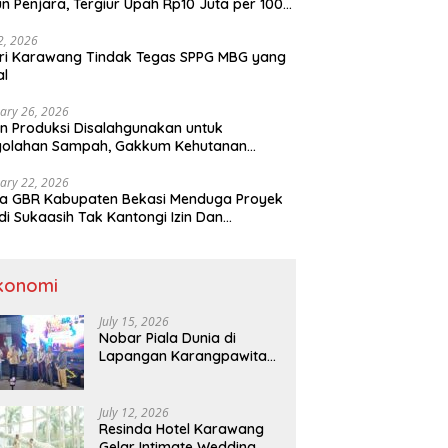
n Penjara, Tergiur Upah Rp10 Juta per 100
m
 2, 2026
ri Karawang Tindak Tegas SPPG MBG yang
al
ary 26, 2026
n Produksi Disalahgunakan untuk
golahan Sampah, Gakkum Kehutanan
ahkan Tersangka ke Kejari Karawang
ary 22, 2026
a GBR Kabupaten Bekasi Menduga Proyek
di Sukaasih Tak Kantongi Izin Dan
alihfungsikan Lahan Pertanian
konomi
July 15, 2026
Nobar Piala Dunia di
Lapangan Karangpawitan
Karawang,Transaksi
Pelaku UMKM Capai Rp 839
Juta
July 12, 2026
Resinda Hotel Karawang
Gelar Intimate Wedding