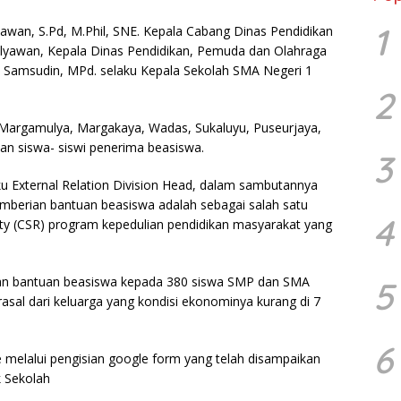
1
awan, S.Pd, M.Phil, SNE. Kepala Cabang Dinas Pendidikan
Mulyawan, Kepala Dinas Pendidikan, Pemuda dan Olahraga
h Samsudin, MPd. selaku Kepala Sekolah SMA Negeri 1
2
a Margamulya, Margakaya, Wadas, Sukaluyu, Puseurjaya,
an siswa- siswi penerima beasiswa.
3
 External Relation Division Head, dalam sambutannya
berian bantuan beasiswa adalah sebagai salah satu
4
lity (CSR) program kepedulian pendidikan masyarakat yang
an bantuan beasiswa kepada 380 siswa SMP dan SMA
5
rasal dari keluarga yang kondisi ekonominya kurang di 7
6
e melalui pengisian google form yang telah disampaikan
 Sekolah