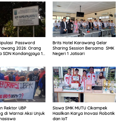
ipulasi Password
Brits Hotel Karawang Gelar
rawang 2026: Orang
Sharing Session Bersama SMK
a SDN Kondangjaya 1
Negeri 1 Jatisari
e Polres Karawang
an Rektor UBP
Siswa SMK MUTU Cikampek
 di Warnai Aksi Unjuk
Hasilkan Karya Inovasi Robotik
hasiswa
dan IoT