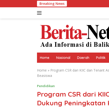
Skip
Breaking News
Perumdam Tirta Taru
to
content
Home
Nasional
Daerah
Politik
Home
»
Program CSR dari KIIC dan Tenant As
Beasiswa
Pendidikan
Program CSR dari KII
Dukung Peningkatan K