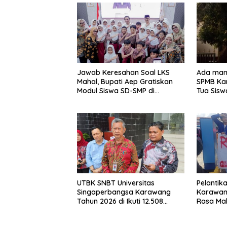
Jawab Keresahan Soal LKS
Ada man
Mahal, Bupati Aep Gratiskan
SPMB Ka
Modul Siswa SD-SMP di
Tua Sisw
Karawang
Lapor k
UTBK SNBT Universitas
Pelantik
Singaperbangsa Karawang
Karawang
Tahun 2026 di Ikuti 12.508
Rasa Ma
Peserta