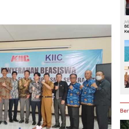
Ju
BE
Ke
Pe
Ber