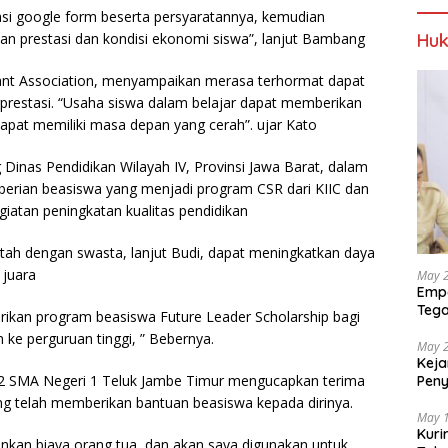
kasi google form beserta persyaratannya, kemudian
kan prestasi dan kondisi ekonomi siswa”, lanjut Bambang
Huk
ant Association, menyampaikan merasa terhormat dapat
restasi. “Usaha siswa dalam belajar dapat memberikan
apat memiliki masa depan yang cerah”. ujar Kato
Dinas Pendidikan Wilayah IV, Provinsi Jawa Barat, dalam
erian beasiswa yang menjadi program CSR dari KIIC dan
iatan peningkatan kualitas pendidikan
tah dengan swasta, lanjut Budi, dapat meningkatkan daya
 juara
May 
Empa
Tega
ikan program beasiswa Future Leader Scholarship bagi
Berp
ke perguruan tinggi, ” Bebernya.
May 
Keja
s 2 SMA Negeri 1 Teluk Jambe Timur mengucapkan terima
Pen
dan 
ng telah memberikan bantuan beasiswa kepada dirinya.
May 
Kuri
kan biaya orang tua, dan akan saya digunakan untuk