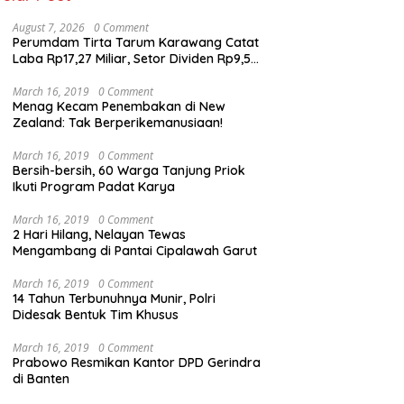
August 7, 2026
0 Comment
Perumdam Tirta Tarum Karawang Catat
Laba Rp17,27 Miliar, Setor Dividen Rp9,5
Miliar untuk PAD
March 16, 2019
0 Comment
Menag Kecam Penembakan di New
Zealand: Tak Berperikemanusiaan!
March 16, 2019
0 Comment
Bersih-bersih, 60 Warga Tanjung Priok
Ikuti Program Padat Karya
March 16, 2019
0 Comment
2 Hari Hilang, Nelayan Tewas
Mengambang di Pantai Cipalawah Garut
March 16, 2019
0 Comment
14 Tahun Terbunuhnya Munir, Polri
Didesak Bentuk Tim Khusus
March 16, 2019
0 Comment
Prabowo Resmikan Kantor DPD Gerindra
di Banten