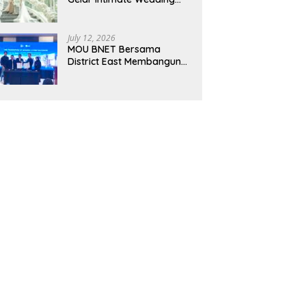
Showcase 2026, Hadirkan
Inspirasi Pernikahan
Impian dengan Penawaran
July 12, 2026
Eksklusif
MOU BNET Bersama
District East Membangun
Adaptasi Terhadap
Perkembangan Teknologi
Digital