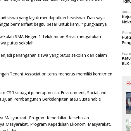
Tahu
Gra
April
Keja
jadi siswa yang layak mendapatkan beasiswa. Dan saya
Nak
angat bermanfaat begitu besar untuk kami, ” pungkasnya.
Febru
 sekolah SMA Negeri 1 Telukjambe Barat mengatakan
Huta
Pen
swa putus sekolah.
Limp
Febru
enjadi penanganan siswa yang putus sekolah dan dalam
Ketu
BLK 
Meng
ngan Tenant Association terus menerus memiliki komitmen
E
ram CSR sebagai penerapan nilai Environment, Social and
ujuan Pembangunan Berkelanjutan atau Sustainable
ya Masyarakat, Program Kepedulian Kesehatan
aya Masyarakat, Program Kepedulian Ekonomi Masyarakat,
gan hidup.