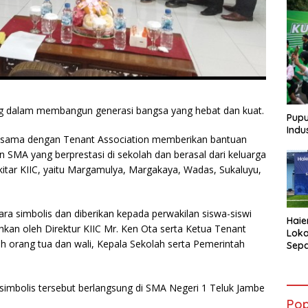
ing dalam membangun generasi bangsa yang hebat dan kuat.
Pupu
Indu
erjasama dengan Tenant Association memberikan bantuan
 SMA yang berprestasi di sekolah dan berasal dari keluarga
kitar KIIC, yaitu Margamulya, Margakaya, Wadas, Sukaluyu,
ra simbolis dan diberikan kepada perwakilan siswa-siswi
Haie
an oleh Direktur KIIC Mr. Ken Ota serta Ketua Tenant
Loka
leh orang tua dan wali, Kepala Sekolah serta Pemerintah
Sepa
AQUA
Atle
simbolis tersebut berlangsung di SMA Negeri 1 Teluk Jambe
Pop