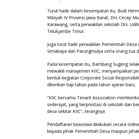
Turut hadir dalam kesempatan itu, Budi Herm
Wilayah IV Provinsi Jawa Barat, Drs Cecep 
Karawang, serta perwakilan sekolah Drs. Udi
Telukjambe Timur.
Juga turut hadir perwakilan Pemerintah Des
Sirnabaya dan Parungmulya serta orang tua d
Pada kesempatan itu, Bambang Sugeng selaku
mewakili manajemen KIIC, menyampaikan pem
bentuk kegiatan Corporate Social Responsibi
diberikan tiap tahun pada tahun ajaran baru.
”KIIC bersama Tenant Association memberik
sederajat, yang berprestasi di sekolah dan be
desa sekitar KIIC”, terangnya
Pendaftaran beasiswa dilakukan secara onlin
kepada pihak Pemerintah Desa maupun pihak