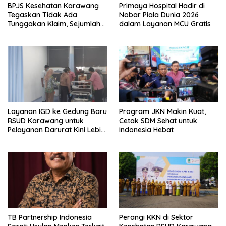
BPJS Kesehatan Karawang
Primaya Hospital Hadir di
Tegaskan Tidak Ada
Nobar Piala Dunia 2026
Tunggakan Klaim, Sejumlah
dalam Layanan MCU Gratis
Berkas Masih Dalam Tahap
Verifikasi
Layanan IGD ke Gedung Baru
Program JKN Makin Kuat,
RSUD Karawang untuk
Cetak SDM Sehat untuk
Pelayanan Darurat Kini Lebih
Indonesia Hebat
Nyaman dan Optimal
TB Partnership Indonesia
Perangi KKN di Sektor