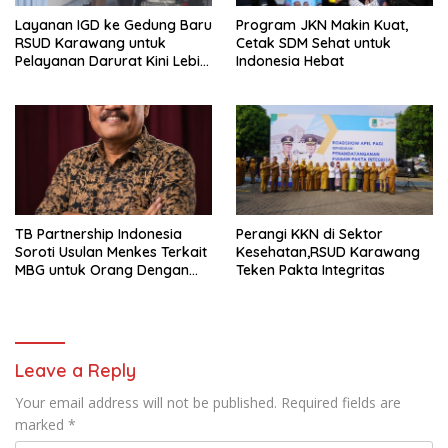
Layanan IGD ke Gedung Baru
Program JKN Makin Kuat,
RSUD Karawang untuk
Cetak SDM Sehat untuk
Pelayanan Darurat Kini Lebih
Indonesia Hebat
Nyaman dan Optimal
TB Partnership Indonesia
Perangi KKN di Sektor
Soroti Usulan Menkes Terkait
Kesehatan,RSUD Karawang
MBG untuk Orang Dengan
Teken Pakta Integritas
TB: “Tata Kelola yang Kuat
Harus Jadi Perhatian”
Leave a Reply
Your email address will not be published.
Required fields are
marked
*