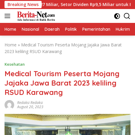
Skip
17,27 Miliar, Setor Dividen Rp9,5 Miliar untuk PAD
Breaking News
BP
to
content
Home
Nasional
Daerah
Politik
Pemerintahan
Hukrim
Home
»
Medical Tourism Peserta Mojang Jajaka Jawa Barat
2023 keliling RSUD Karawang
Kesehatan
Medical Tourism Peserta Mojang
Jajaka Jawa Barat 2023 keliling
RSUD Karawang
Redaksi Redaksi
August 20, 2023