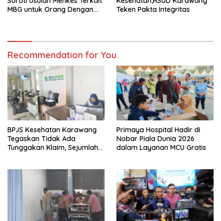
Soroti Usulan Menkes Terkait
Kesehatan,RSUD Karawang
MBG untuk Orang Dengan
Teken Pakta Integritas
TB: “Tata Kelola yang Kuat
Harus Jadi Perhatian”
Recommendation for You
BPJS Kesehatan Karawang
Primaya Hospital Hadir di
Tegaskan Tidak Ada
Nobar Piala Dunia 2026
Tunggakan Klaim, Sejumlah
dalam Layanan MCU Gratis
Berkas Masih Dalam Tahap
Verifikasi