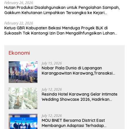
February 26, 2026
Hutan Produksi Disalahgunakan untuk Pengolahan Sampah,
Gakkum Kehutanan Limpahkan Tersangka ke Kejari
Karawang
February 22, 2026
Ketua GBR Kabupaten Bekasi Menduga Proyek BLK di
Sukaasih Tak Kantongi Izin Dan Mengalihfungsikan Lahan
Pertanian
Ekonomi
July 15, 2026
Nobar Piala Dunia di Lapangan
Karangpawitan Karawang,Transaksi
Pelaku UMKM Capai Rp 839 Juta
July 12, 2026
Resinda Hotel Karawang Gelar Intimate
Wedding Showcase 2026, Hadirkan
Inspirasi Pernikahan Impian dengan
Penawaran Eksklusif
July 12, 2026
MOU BNET Bersama District East
Membangun Adaptasi Terhadap