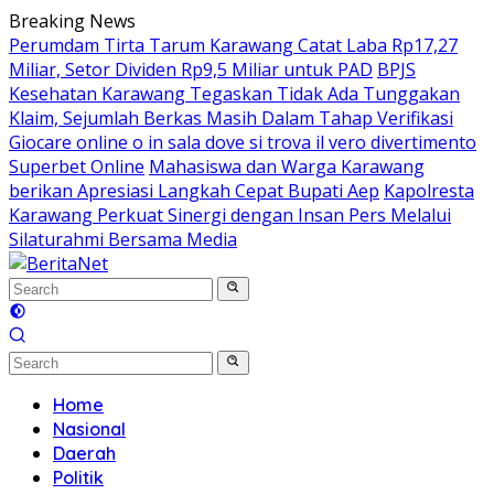
Skip
Breaking News
to
Perumdam Tirta Tarum Karawang Catat Laba Rp17,27
content
Miliar, Setor Dividen Rp9,5 Miliar untuk PAD
BPJS
Kesehatan Karawang Tegaskan Tidak Ada Tunggakan
Klaim, Sejumlah Berkas Masih Dalam Tahap Verifikasi
Giocare online o in sala dove si trova il vero divertimento
Superbet Online
Mahasiswa dan Warga Karawang
berikan Apresiasi Langkah Cepat Bupati Aep
Kapolresta
Karawang Perkuat Sinergi dengan Insan Pers Melalui
Silaturahmi Bersama Media
Home
Nasional
Daerah
Politik