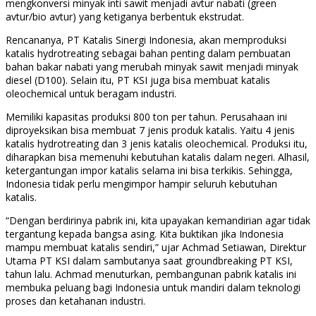
mengkonversi minyak inti sawit menjadi avtur nabati (green
avtur/bio avtur) yang ketiganya berbentuk ekstrudat.
Rencananya, PT Katalis Sinergi Indonesia, akan memproduksi
katalis hydrotreating sebagai bahan penting dalam pembuatan
bahan bakar nabati yang merubah minyak sawit menjadi minyak
diesel (D100). Selain itu, PT KSI juga bisa membuat katalis
oleochemical untuk beragam industri.
Memiliki kapasitas produksi 800 ton per tahun. Perusahaan ini
diproyeksikan bisa membuat 7 jenis produk katalis. Yaitu 4 jenis
katalis hydrotreating dan 3 jenis katalis oleochemical. Produksi itu,
diharapkan bisa memenuhi kebutuhan katalis dalam negeri. Alhasil,
ketergantungan impor katalis selama ini bisa terkikis. Sehingga,
Indonesia tidak perlu mengimpor hampir seluruh kebutuhan
katalis.
“Dengan berdirinya pabrik ini, kita upayakan kemandirian agar tidak
tergantung kepada bangsa asing. Kita buktikan jika Indonesia
mampu membuat katalis sendiri,” ujar Achmad Setiawan, Direktur
Utama PT KSI dalam sambutanya saat groundbreaking PT KSI,
tahun lalu. Achmad menuturkan, pembangunan pabrik katalis ini
membuka peluang bagi Indonesia untuk mandiri dalam teknologi
proses dan ketahanan industri.