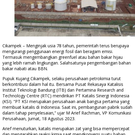
Cikampek – Menginjak usia 78 tahun, pemerintah terus berupaya
mengurangi penggunaan energi fosil dan beragam emisi.
Termasuk mengembangkan greenfuel atau bahan bakar hijau
yang lebih ramah lingkungan. Salahsatunya pengembangan bahan
bakar nabati atau BBN.
Pupuk Kujang Cikampek, selaku perusahaan petrokimia turut
berkontribusi dalam hal itu. Bersama Pusat Rekasaya Katalisis
Institut Teknologi Bandung (ITB) dan Pertamina Research and
Technology Centre (RTC) mendirikan PT Katalis Sinergi Indonesia
(KSI). “PT KSI merupakan perusahaan anak bangsa pertama yang
membuat katalis di Indonesia. Saat ini, pembangunan pabrik sudah
dalam tahap penyelesaian,” ujar M Arief Rachman, VP Komunikasi
Perusahaan, Jumat, 18 Agustus 2023.
Arief menuturkan, katalis merupakan zat yang bisa mempercepat
dan mengarahkan reaksi kimia saat mengkonversi suatu bahan