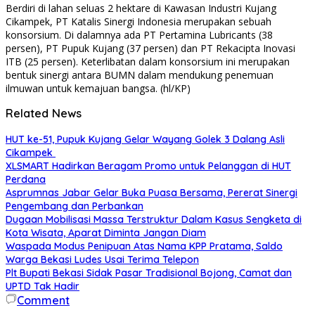
Berdiri di lahan seluas 2 hektare di Kawasan Industri Kujang
Cikampek, PT Katalis Sinergi Indonesia merupakan sebuah
konsorsium. Di dalamnya ada PT Pertamina Lubricants (38
persen), PT Pupuk Kujang (37 persen) dan PT Rekacipta Inovasi
ITB (25 persen). Keterlibatan dalam konsorsium ini merupakan
bentuk sinergi antara BUMN dalam mendukung penemuan
ilmuwan untuk kemajuan bangsa. (hl/KP)
Related News
HUT ke-51, Pupuk Kujang Gelar Wayang Golek 3 Dalang Asli
Cikampek
XLSMART Hadirkan Beragam Promo untuk Pelanggan di HUT
Perdana
Asprumnas Jabar Gelar Buka Puasa Bersama, Pererat Sinergi
Pengembang dan Perbankan
Dugaan Mobilisasi Massa Terstruktur Dalam Kasus Sengketa di
Kota Wisata, Aparat Diminta Jangan Diam
Waspada Modus Penipuan Atas Nama KPP Pratama, Saldo
Warga Bekasi Ludes Usai Terima Telepon
Plt Bupati Bekasi Sidak Pasar Tradisional Bojong, Camat dan
UPTD Tak Hadir
Comment