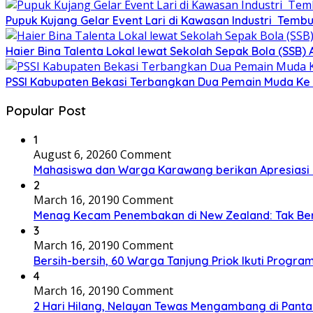
Pupuk Kujang Gelar Event Lari di Kawasan Industri Tembu
Haier Bina Talenta Lokal lewat Sekolah Sepak Bola (SSB
PSSI Kabupaten Bekasi Terbangkan Dua Pemain Muda Ke 
Popular Post
1
August 6, 2026
0 Comment
Mahasiswa dan Warga Karawang berikan Apresiasi 
2
March 16, 2019
0 Comment
Menag Kecam Penembakan di New Zealand: Tak Be
3
March 16, 2019
0 Comment
Bersih-bersih, 60 Warga Tanjung Priok Ikuti Progra
4
March 16, 2019
0 Comment
2 Hari Hilang, Nelayan Tewas Mengambang di Panta