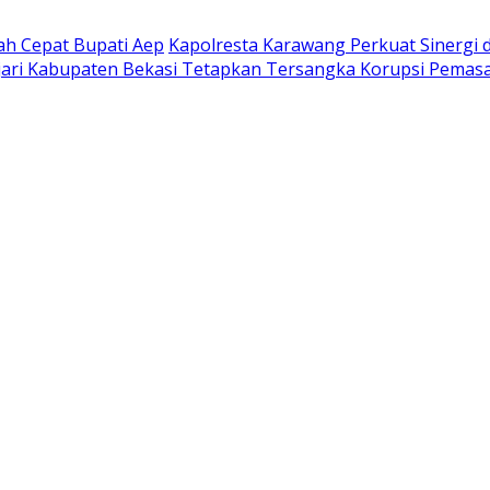
ah Cepat Bupati Aep
Kapolresta Karawang Perkuat Sinergi 
jari Kabupaten Bekasi Tetapkan Tersangka Korupsi Pemas