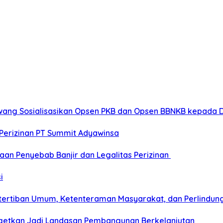
wang Sosialisasikan Opsen PKB dan Opsen BBNKB kepada 
Perizinan PT Summit Adyawinsa
aan Penyebab Banjir dan Legalitas Perizinan
i
tertiban Umum, Ketenteraman Masyarakat, dan Perlindun
etkan Jadi Landasan Pembangunan Berkelanjutan