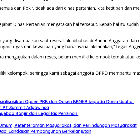
mua dari Pokir, tidak ada dari dinas pertanian, kita ketitipan dan m
jabat Dinas Pertanian mengatakan hal tersebut. Sebab hal itu sudah
n yang disampaikan saat reses. Lalu dibahas di Badan Anggaran dan 
engan tugas dan kewajiban yang harusnya ia laksanakan,” tegas Anggi
ika mengajukan dalam reses, belum memiliki kelompok ternak atau k
liki kelompok, sehingga kami sebagai anggota DPRD membantu masy
sialisasikan Opsen PKB dan Opsen BBNKB kepada Dunia Usaha
an PT Summit Adyawinsa
yebab Banjir dan Legalitas Perizinan
 Umum, Ketenteraman Masyarakat, dan Perlindungan Masyarakat
adi Landasan Pembangunan Berkelanjutan