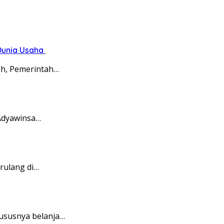
Dunia Usaha
ah, Pemerintah…
 Adyawinsa…
rulang di…
ususnya belanja…