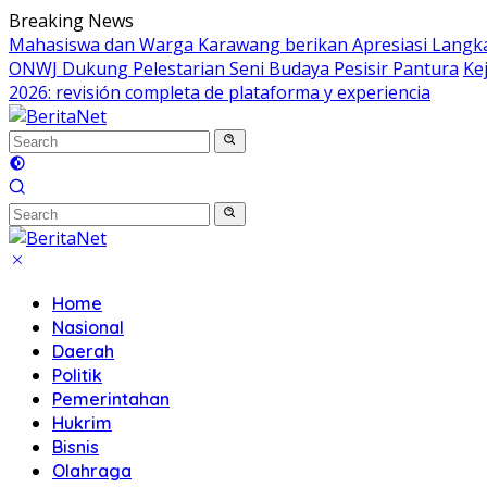
Skip
Breaking News
to
Mahasiswa dan Warga Karawang berikan Apresiasi Langk
content
ONWJ Dukung Pelestarian Seni Budaya Pesisir Pantura
Ke
2026: revisión completa de plataforma y experiencia
Home
Nasional
Daerah
Politik
Pemerintahan
Hukrim
Bisnis
Olahraga