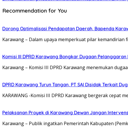
Recommendation for You
Dorong Optimalisasi Pendapatan Daerah, Bapenda Kara
Karawang – Dalam upaya memperkuat pilar kemandirian f
Komisi III DPRD Karawang Bongkar Dugaan Pelanggaran 
Karawang – Komisi III DPRD Karawang menemukan dugaan 
DPRD Karawang Turun Tangan, PT SAI Disidak Terkait Dug
KARAWANG -Komisi III DPRD Karawang bergerak cepat meni
Pelaksanan Proyek di Karawang Dewan Jangan Intervens
Karawang – Publik ingatkan Pemerintah Kabupaten (Pemka