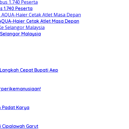
s 1.740 Peserta
) AQUA-Haier Cetak Atlet Masa Depan
Selangor Malaysia
Langkah Cepat Bupati Aep
rperikemanusiaan!
m Padat Karya
i Cipalawah Garut