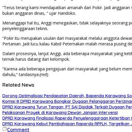
“Terus terang kami mendapatkan amanah dari Pokir. Jadi anggaran se
bukan anggaran dinas, ” ujar Handoko.
Menanggapi hal itu, Anggi menegaskan, tidak selayaknya seorang pe
penyelenggaraan teknis.
“Pokir itu merupakan usulan dari masyarakat melalui anggota dewa
Pertanian. Jadi lucu kalau Kabid Peternakan malah merasa pusing d
Dalam prosesnya, lanjut Anggi, ada beberapa masyarakat yang ket
ternak harus datang dari kelompok.
“Karena ada beberapa pengajuan dari masyarakat yang belum memi
dahulu,” tandasnya.(red)
Related News
Dorong Optimalisasi Pendapatan Daerah, Bapenda Karawang So
Komisi III DPRD Karawang Bongkar Dugaan Pelanggaran Perizin
DPRD Karawang Turun Tangan, PT SAI Disidak Terkait Dugaan Pen
Pelaksanan Proyek di Karawang Dewan Jangan Intervensi
DPRD Karawang Finalisasi Raperda Penyelenggaraan Ketertiban
DPRD Karawang Kebut Pembahasan Raperda RPPLH, Targetkan J
Comment