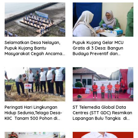
Selamatkan Desa Nelayan,
Pupuk Kujang Gelar MCU
Pupuk Kujang Bantu
Gratis di 3 Desa: Bangun
Masyarakat Cegah Ancaman
Budaya Preventif dan
Abrasi di Pesisir Karawang
Petakan Tren Kesehatan
Warga
Peringati Hari Lingkungan
ST Telemedia Global Data
Hidup Sedunia,Telaga Desa-
Centres (STT GDC) Resmikan
KIIC Tanam 500 Pohon di
Lapangan Bulu Tangkis di
Desa Wanajaya
Cikarang Pusat