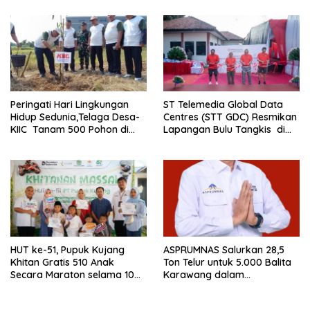
Warga
Peringati Hari Lingkungan
ST Telemedia Global Data
Hidup Sedunia,Telaga Desa-
Centres (STT GDC) Resmikan
KIIC Tanam 500 Pohon di
Lapangan Bulu Tangkis di
Desa Wanajaya
Cikarang Pusat
HUT ke-51, Pupuk Kujang
ASPRUMNAS Salurkan 28,5
Khitan Gratis 510 Anak
Ton Telur untuk 5.000 Balita
Secara Maraton selama 10
Karawang dalam
Hari
Penanganan Stunting