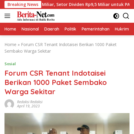
Skip
27 Miliar, Setor Dividen Rp9,5 Miliar untuk PAD
Breaking News
BPJS
to
content
Home
Nasional
Daerah
Politik
Pemerintahan
Hukrim
Home
»
Forum CSR Tenant Indotaisei Berikan 1000 Paket
Sembako Warga Sekitar
Sosial
Forum CSR Tenant Indotaisei
Berikan 1000 Paket Sembako
Warga Sekitar
Redaksi Redaksi
April 19, 2023