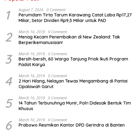
1
August 7, 2026
0 Comment
Perumdam Tirta Tarum Karawang Catat Laba Rp17,27
Miliar, Setor Dividen Rp9,5 Miliar untuk PAD
2
March 16, 2019
0 Comment
Menag Kecam Penembakan di New Zealand: Tak
Berperikemanusiaan!
3
March 16, 2019
0 Comment
Bersih-bersih, 60 Warga Tanjung Priok Ikuti Program
Padat Karya
4
March 16, 2019
0 Comment
2 Hari Hilang, Nelayan Tewas Mengambang di Pantai
Cipalawah Garut
5
March 16, 2019
0 Comment
14 Tahun Terbunuhnya Munir, Polri Didesak Bentuk Tim
Khusus
6
March 16, 2019
0 Comment
Prabowo Resmikan Kantor DPD Gerindra di Banten