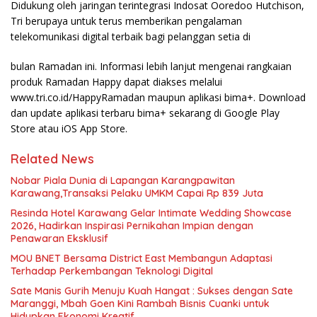
Didukung oleh jaringan terintegrasi Indosat Ooredoo Hutchison,
Tri berupaya untuk terus memberikan pengalaman
telekomunikasi digital terbaik bagi pelanggan setia di
bulan Ramadan ini. Informasi lebih lanjut mengenai rangkaian
produk Ramadan Happy dapat diakses melalui
www.tri.co.id/HappyRamadan maupun aplikasi bima+. Download
dan update aplikasi terbaru bima+ sekarang di Google Play
Store atau iOS App Store.
Related News
Nobar Piala Dunia di Lapangan Karangpawitan
Karawang,Transaksi Pelaku UMKM Capai Rp 839 Juta
Resinda Hotel Karawang Gelar Intimate Wedding Showcase
2026, Hadirkan Inspirasi Pernikahan Impian dengan
Penawaran Eksklusif
MOU BNET Bersama District East Membangun Adaptasi
Terhadap Perkembangan Teknologi Digital
Sate Manis Gurih Menuju Kuah Hangat : Sukses dengan Sate
Maranggi, Mbah Goen Kini Rambah Bisnis Cuanki untuk
Hidupkan Ekonomi Kreatif