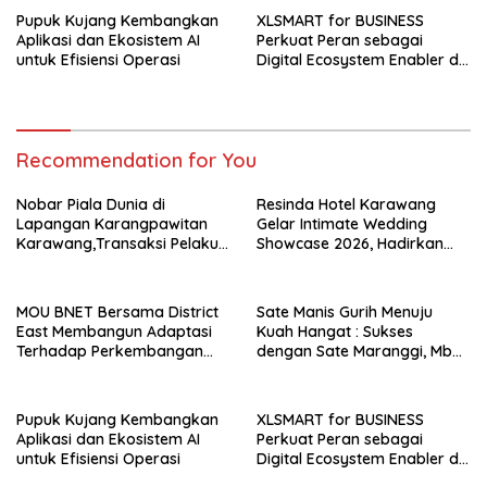
Ekonomi Kreatif
Pupuk Kujang Kembangkan
XLSMART for BUSINESS
Aplikasi dan Ekosistem AI
Perkuat Peran sebagai
untuk Efisiensi Operasi
Digital Ecosystem Enabler di
Berbagai Daerah
Recommendation for You
Nobar Piala Dunia di
Resinda Hotel Karawang
Lapangan Karangpawitan
Gelar Intimate Wedding
Karawang,Transaksi Pelaku
Showcase 2026, Hadirkan
UMKM Capai Rp 839 Juta
Inspirasi Pernikahan Impian
dengan Penawaran Eksklusif
MOU BNET Bersama District
Sate Manis Gurih Menuju
East Membangun Adaptasi
Kuah Hangat : Sukses
Terhadap Perkembangan
dengan Sate Maranggi, Mbah
Teknologi Digital
Goen Kini Rambah Bisnis
Cuanki untuk Hidupkan
Ekonomi Kreatif
Pupuk Kujang Kembangkan
XLSMART for BUSINESS
Aplikasi dan Ekosistem AI
Perkuat Peran sebagai
untuk Efisiensi Operasi
Digital Ecosystem Enabler di
Berbagai Daerah