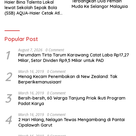
Terbangkan Dua Pemain
Haier Bina Talenta Lokal
Muda Ke Selangor Malaysia
lewat Sekolah Sepak Bola
(SSB) AQUA-Haier Cetak Atlet
Masa Depan
Popular Post
1
August 7, 2026
0 Comment
Perumdam Tirta Tarum Karawang Catat Laba Rp17,27
Miliar, Setor Dividen Rp9,5 Miliar untuk PAD
2
March 16, 2019
0 Comment
Menag Kecam Penembakan di New Zealand: Tak
Berperikemanusiaan!
3
March 16, 2019
0 Comment
Bersih-bersih, 60 Warga Tanjung Priok Ikuti Program
Padat Karya
4
March 16, 2019
0 Comment
2 Hari Hilang, Nelayan Tewas Mengambang di Pantai
Cipalawah Garut