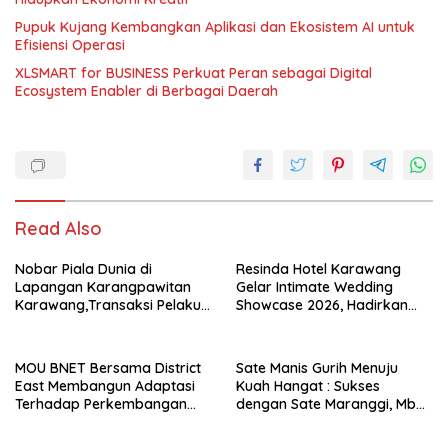
Pupuk Kujang Kembangkan Aplikasi dan Ekosistem AI untuk
Efisiensi Operasi
XLSMART for BUSINESS Perkuat Peran sebagai Digital
Ecosystem Enabler di Berbagai Daerah
Read Also
Nobar Piala Dunia di
Resinda Hotel Karawang
Lapangan Karangpawitan
Gelar Intimate Wedding
Karawang,Transaksi Pelaku
Showcase 2026, Hadirkan
UMKM Capai Rp 839 Juta
Inspirasi Pernikahan Impian
dengan Penawaran Eksklusif
MOU BNET Bersama District
Sate Manis Gurih Menuju
East Membangun Adaptasi
Kuah Hangat : Sukses
Terhadap Perkembangan
dengan Sate Maranggi, Mbah
Teknologi Digital
Goen Kini Rambah Bisnis
Cuanki untuk Hidupkan