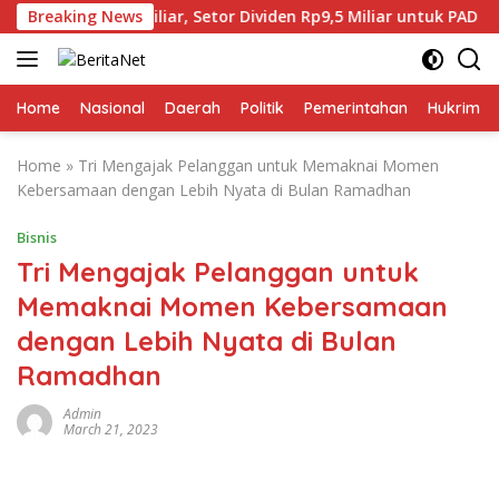
Skip
p17,27 Miliar, Setor Dividen Rp9,5 Miliar untuk PAD
Breaking News
B
to
content
Home
Nasional
Daerah
Politik
Pemerintahan
Hukrim
Home
»
Tri Mengajak Pelanggan untuk Memaknai Momen
Kebersamaan dengan Lebih Nyata di Bulan Ramadhan
Bisnis
Tri Mengajak Pelanggan untuk
Memaknai Momen Kebersamaan
dengan Lebih Nyata di Bulan
Ramadhan
Admin
March 21, 2023