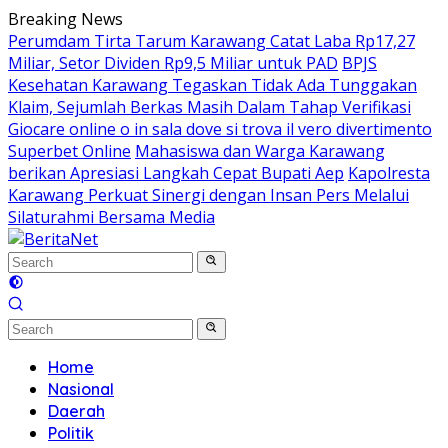
Skip
Breaking News
to
Perumdam Tirta Tarum Karawang Catat Laba Rp17,27
content
Miliar, Setor Dividen Rp9,5 Miliar untuk PAD
BPJS
Kesehatan Karawang Tegaskan Tidak Ada Tunggakan
Klaim, Sejumlah Berkas Masih Dalam Tahap Verifikasi
Giocare online o in sala dove si trova il vero divertimento
Superbet Online
Mahasiswa dan Warga Karawang
berikan Apresiasi Langkah Cepat Bupati Aep
Kapolresta
Karawang Perkuat Sinergi dengan Insan Pers Melalui
Silaturahmi Bersama Media
Home
Nasional
Daerah
Politik