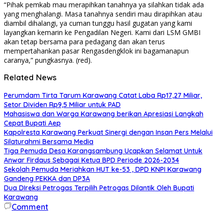
“Pihak pemkab mau merapihkan tanahnya ya silahkan tidak ada
yang menghalangi. Masa tanahnya sendiri mau dirapihkan atau
diambil dihalangi, ya cuman tunggu hasil gugatan yang kami
layangkan kemarin ke Pengadilan Negeri. Kami dari LSM GMBI
akan tetap bersama para pedagang dan akan terus
mempertahankan pasar Rengasdengklok ini bagamanapun
caranya,” pungkasnya. (red).
Related News
Perumdam Tirta Tarum Karawang Catat Laba Rp17,27 Miliar,
Setor Dividen Rp9,5 Miliar untuk PAD
Mahasiswa dan Warga Karawang berikan Apresiasi Langkah
Cepat Bupati Aep
Kapolresta Karawang Perkuat Sinergi dengan Insan Pers Melalui
Silaturahmi Bersama Media
Tiga Pemuda Desa Karangsambung Ucapkan Selamat Untuk
Anwar Firdaus Sebagai Ketua BPD Periode 2026-2034
Sekolah Pemuda Meriahkan HUT ke-53 , DPD KNPI Karawang
Gandeng PEKKA dan DP3A
Dua DIreksi Petrogas Terpilih Petrogas Dilantik Oleh Bupati
Karawang
Comment