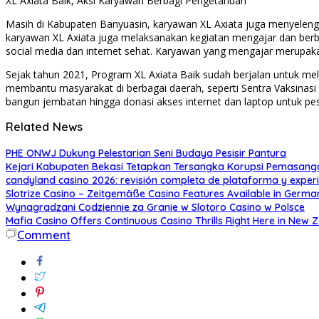
XL Axiata Baik, Aksi Karyawan Berbagi Pengetahuan
Masih di Kabupaten Banyuasin, karyawan XL Axiata juga menyelengga
karyawan XL Axiata juga melaksanakan kegiatan mengajar dan berb
social media dan internet sehat. Karyawan yang mengajar merupaka
Sejak tahun 2021, Program XL Axiata Baik sudah berjalan untuk mel
membantu masyarakat di berbagai daerah, seperti Sentra Vaksinasi
bangun jembatan hingga donasi akses internet dan laptop untuk pe
Related News
PHE ONWJ Dukung Pelestarian Seni Budaya Pesisir Pantura
Kejari Kabupaten Bekasi Tetapkan Tersangka Korupsi Pemasang
candyland casino 2026: revisión completa de plataforma y exper
Slotrize Casino – Zeitgemäße Casino Features Available in Germa
Wynagradzani Codziennie za Granie w Slotoro Casino w Polsce
Mafia Casino Offers Continuous Casino Thrills Right Here in New 
Comment