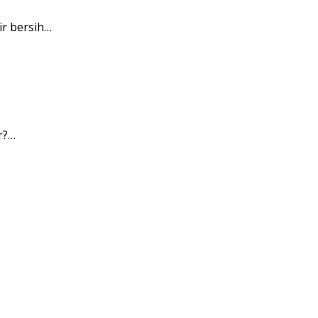
r bersih…
r?…