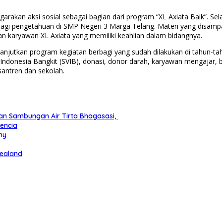
rakan aksi sosial sebagai bagian dari program “XL Axiata Baik”. Se
agi pengetahuan di SMP Negeri 3 Marga Telang. Materi yang disampa
n karyawan XL Axiata yang memiliki keahlian dalam bidangnya.
anjutkan program kegiatan berbagi yang sudah dilakukan di tahun-ta
 Indonesia Bangkit (SVIB), donasi, donor darah, karyawan mengajar, 
santren dan sekolah.
an Sambungan Air Tirta Bhagasasi,
iencia
ny
Zealand