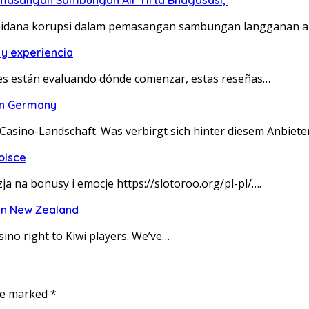
emasangan Sambungan Air Tirta Bhagasasi,
idana korupsi dalam pemasangan sambungan langganan ai
 y experiencia
nes están evaluando dónde comenzar, estas reseñas…
 in Germany
-Casino-Landschaft. Was verbirgt sich hinter diesem Anbiete
olsce
a na bonusy i emocje https://slotoroo.org/pl-pl/….
 in New Zealand
asino right to Kiwi players. We’ve…
are marked
*