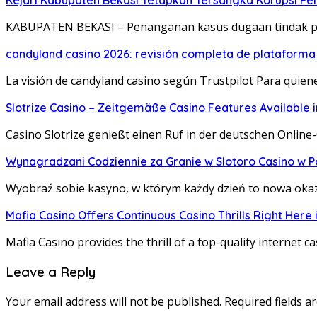
Kejari Kabupaten Bekasi Tetapkan Tersangka Korupsi P
KABUPATEN BEKASI – Penanganan kasus dugaan tindak p
candyland casino 2026: revisión completa de plataforma
La visión de candyland casino según Trustpilot Para quie
Slotrize Casino – Zeitgemäße Casino Features Available
Casino Slotrize genießt einen Ruf in der deutschen Online
Wynagradzani Codziennie za Granie w Slotoro Casino w P
Wyobraź sobie kasyno, w którym każdy dzień to nowa okazj
Mafia Casino Offers Continuous Casino Thrills Right Here
Mafia Casino provides the thrill of a top-quality internet c
Leave a Reply
Your email address will not be published.
Required fields 