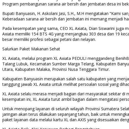
Program pembangunan sarana air bersih dan jembatan desa ini beke
Bupati Banyuasin, H. Askolani Jasi, S.H., M.H mengatakan “Kami sa
Keberadaan sarana air bersih dan jembatan ini memang menjadi h
Pada kesempatan yang sama, CEO XL Axiata, Dian Siswarini juga me
Axiata memiliki 154 BTS 4G yang menjangkau 303 desa dan 19 kec
besar memiliki profesi sebagai petani dan nelayan.
Salurkan Paket Makanan Sehat
XL Axiata, melalui program XL Axiata PEDULI menggandeng BenihBa
Talang Lubuk, Kecamatan Sumber Marga Telang, Kabupaten Banyuasi
Utara, Kabupaten Malaka, Provinsi Nusa Tenggara Timur.
Kabupaten Banyuasin merupakan salah satu kabupaten yang menjadi 
tanggung jawab XL Axiata untuk melihat persoalan sosial yang diha
XL Axiata selalu merasa menjadi bagian dari masyarakat sekitar di
kesempatan ini, XL Axiata turut ambil bagian dalam mengatasi pers
Untuk menopang layanan di seluruh wilayah Provinsi Sumatera Selat
jaringan akan terus dilakukan sepanjang tahun, baik untuk meningkat
paket layanan data melalui kartu XL dan AXIS yang disesuaikan d