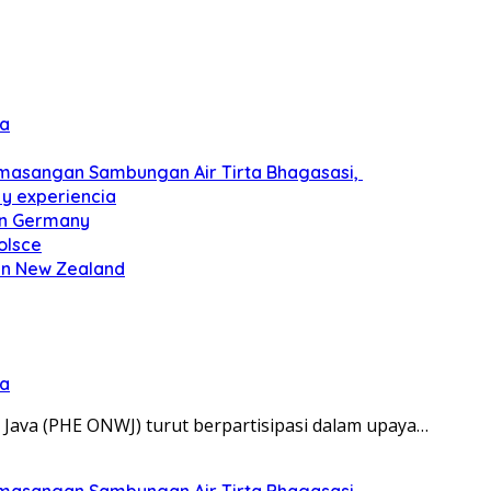
ra
emasangan Sambungan Air Tirta Bhagasasi,
 y experiencia
 in Germany
olsce
 in New Zealand
ra
ava (PHE ONWJ) turut berpartisipasi dalam upaya…