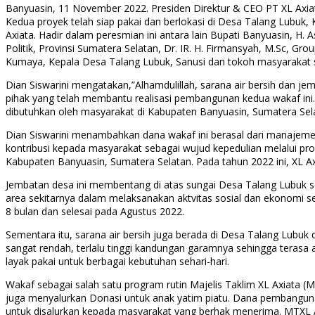
Banyuasin, 11 November 2022. Presiden Direktur & CEO PT XL Axiat
Kedua proyek telah siap pakai dan berlokasi di Desa Talang Lub
Axiata. Hadir dalam peresmian ini antara lain Bupati Banyuasin, H. 
Politik, Provinsi Sumatera Selatan, Dr. IR. H. Firmansyah, M.Sc, Gr
Kumaya, Kepala Desa Talang Lubuk, Sanusi dan tokoh masyarakat 
Dian Siswarini mengatakan,”Alhamdulillah, sarana air bersih dan j
pihak yang telah membantu realisasi pembangunan kedua wakaf ini
dibutuhkan oleh masyarakat di Kabupaten Banyuasin, Sumatera Sel
Dian Siswarini menambahkan dana wakaf ini berasal dari manaje
kontribusi kepada masyarakat sebagai wujud kepedulian melalui p
Kabupaten Banyuasin, Sumatera Selatan. Pada tahun 2022 ini, XL A
Jembatan desa ini membentang di atas sungai Desa Talang Lubuk
area sekitarnya dalam melaksanakan aktvitas sosial dan ekonomi 
8 bulan dan selesai pada Agustus 2022.
Sementara itu, sarana air bersih juga berada di Desa Talang Lubu
sangat rendah, terlalu tinggi kandungan garamnya sehingga terasa a
layak pakai untuk berbagai kebutuhan sehari-hari.
Wakaf sebagai salah satu program rutin Majelis Taklim XL Axiata
juga menyalurkan Donasi untuk anak yatim piatu. Dana pembangunan 
untuk disalurkan kepada masyarakat yang berhak menerima. MTXL A