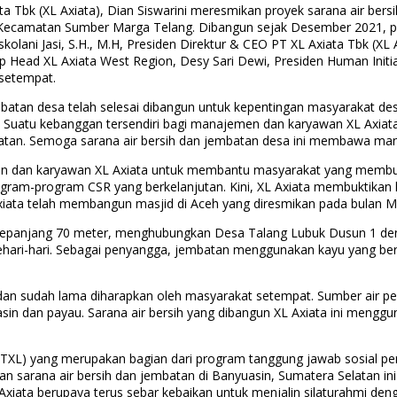
a Tbk (XL Axiata), Dian Siswarini meresmikan proyek sarana air ber
uk, Kecamatan Sumber Marga Telang. Dibangun sejak Desember 2021,
Askolani Jasi, S.H., M.H, Presiden Direktur & CEO PT XL Axiata Tbk (X
oup Head XL Axiata West Region, Desy Sari Dewi, Presiden Human Initia
setempat.
embatan desa telah selesai dibangun untuk kepentingan masyarakat d
. Suatu kebanggan tersendiri bagi manajemen dan karyawan XL Axia
atan. Semoga sarana air bersih dan jembatan desa ini membawa man
men dan karyawan XL Axiata untuk membantu masyarakat yang membu
rogram-program CSR yang berkelanjutan. Kini, XL Axiata membuktika
xiata telah membangun masjid di Aceh yang diresmikan pada bulan Ma
 sepanjang 70 meter, menghubungkan Desa Talang Lubuk Dusun 1 den
sehari-hari. Sebagai penyangga, jembatan menggunakan kayu yang b
k dan sudah lama diharapkan oleh masyarakat setempat. Sumber air p
sin dan payau. Sarana air bersih yang dibangun XL Axiata ini menggun
 (MTXL) yang merupakan bagian dari program tanggung jawab sosial 
sarana air bersih dan jembatan di Banyuasin, Sumatera Selatan ini 
xiata berupaya terus sebar kebaikan untuk menjalin silaturahmi de