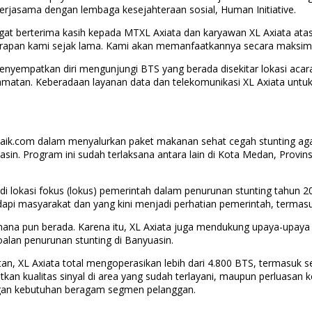
rjasama dengan lembaga kesejahteraan sosial, Human Initiative.
ngat berterima kasih kepada MTXL Axiata dan karyawan XL Axiata ata
arapan kami sejak lama. Kami akan memanfaatkannya secara maksima
nyempatkan diri mengunjungi BTS yang berada disekitar lokasi acar
amatan. Keberadaan layanan data dan telekomunikasi XL Axiata un
ik.com dalam menyalurkan paket makanan sehat cegah stunting agar
n. Program ini sudah terlaksana antara lain di Kota Medan, Provin
lokasi fokus (lokus) pemerintah dalam penurunan stunting tahun 20
dapi masyarakat dan yang kini menjadi perhatian pemerintah, termasu
 mana pun berada. Karena itu, XL Axiata juga mendukung upaya-upaya 
oalan penurunan stunting di Banyuasin.
an, XL Axiata total mengoperasikan lebih dari 4.800 BTS, termasuk s
kan kualitas sinyal di area yang sudah terlayani, maupun perluasan k
engan kebutuhan beragam segmen pelanggan.