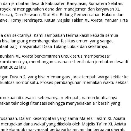
sih dan jembatan desa di Kabupaten Banyuasin, Sumatera Selatan.
 proyek ini menggunakan dana dari manajemen dan karyawan XL
L Axiata), Dian Siswarini, Staf Ahli Bidang Pemerintahan Hukum dan
tive, Tomy Hendrajati, Ketua Majelis Taklim XL Axiata, Yanuar Tirta
esa dan sekitarnya. Kami sampaikan terima kasih kepada semua
ta bisa langsung membangunkan fasilitas umum yang sangat
faat bagi masyarakat Desa Talang Lubuk dan sekitarnya.
tuhkan. XL Axiata berkomitmen untuk terus memperbesar
n komitmentnya, membangun sarana air bersih dan jembatan desa di
ret 2022 lalu.
gan Dusun 2, yang bisa memangkas jarak tempuh warga sekitar ke
erkualitas nomor satu. Proses pembangunan memakan waktu sekitar
ermukaan di desa ini sebenarnya melimpah, namun kualitasnya
akan teknologi filterisasi sehingga menyediakan air bersih yang
perusahaan. Dalam kesempatan yang sama Majelis Taklim XL Axiata
merupakan dana wakaf yang dikelola oleh Majelis Ta’lim XL Axiata
ngan kelompok masyarakat berbagai kalangan dan berbagai daerah.