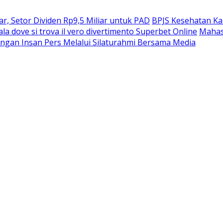
, Setor Dividen Rp9,5 Miliar untuk PAD
BPJS Kesehatan Ka
ala dove si trova il vero divertimento Superbet Online
Mahas
ngan Insan Pers Melalui Silaturahmi Bersama Media