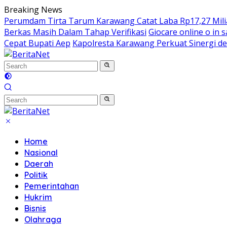
Skip
Breaking News
to
Perumdam Tirta Tarum Karawang Catat Laba Rp17,27 Miliar
content
Berkas Masih Dalam Tahap Verifikasi
Giocare online o in s
Cepat Bupati Aep
Kapolresta Karawang Perkuat Sinergi de
Home
Nasional
Daerah
Politik
Pemerintahan
Hukrim
Bisnis
Olahraga