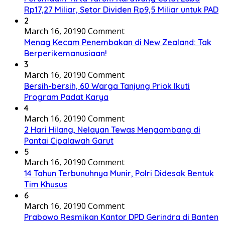
Rp17,27 Miliar, Setor Dividen Rp9,5 Miliar untuk PAD
2
March 16, 2019
0 Comment
Menag Kecam Penembakan di New Zealand: Tak
Berperikemanusiaan!
3
March 16, 2019
0 Comment
Bersih-bersih, 60 Warga Tanjung Priok Ikuti
Program Padat Karya
4
March 16, 2019
0 Comment
2 Hari Hilang, Nelayan Tewas Mengambang di
Pantai Cipalawah Garut
5
March 16, 2019
0 Comment
14 Tahun Terbunuhnya Munir, Polri Didesak Bentuk
Tim Khusus
6
March 16, 2019
0 Comment
Prabowo Resmikan Kantor DPD Gerindra di Banten