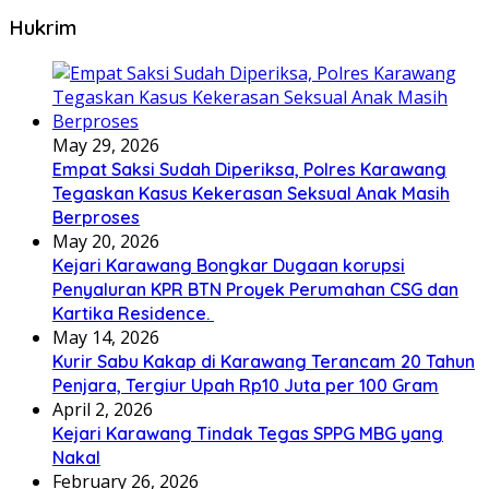
Hukrim
May 29, 2026
Empat Saksi Sudah Diperiksa, Polres Karawang
Tegaskan Kasus Kekerasan Seksual Anak Masih
Berproses
May 20, 2026
Kejari Karawang Bongkar Dugaan korupsi
Penyaluran KPR BTN Proyek Perumahan CSG dan
Kartika Residence.
May 14, 2026
Kurir Sabu Kakap di Karawang Terancam 20 Tahun
Penjara, Tergiur Upah Rp10 Juta per 100 Gram
April 2, 2026
Kejari Karawang Tindak Tegas SPPG MBG yang
Nakal
February 26, 2026