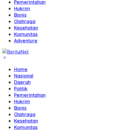
Pemerintahan
Hukrim
Bisnis
Olahraga
Kesehatan
Komunitas
Adventure
Home
Nasional
Daerah
Politik
Pemerintahan
Hukrim
Bisnis
Olahraga
Kesehatan
Komunitas