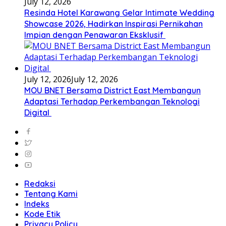
July 12, 2026
Resinda Hotel Karawang Gelar Intimate Wedding
Showcase 2026, Hadirkan Inspirasi Pernikahan
Impian dengan Penawaran Eksklusif
July 12, 2026
July 12, 2026
MOU BNET Bersama District East Membangun
Adaptasi Terhadap Perkembangan Teknologi
Digital
Redaksi
Tentang Kami
Indeks
Kode Etik
Privacy Policy