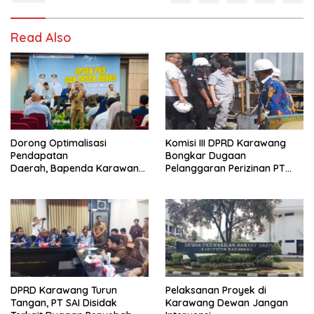
Read Also
Dorong Optimalisasi
Komisi III DPRD Karawang
Pendapatan
Bongkar Dugaan
Daerah, Bapenda Karawang
Pelanggaran Perizinan PT
Sosialisasikan Opsen PKB
Summit Adyawinsa
dan Opsen BBNKB kepada
Dunia Usaha
DPRD Karawang Turun
Pelaksanan Proyek di
Tangan, PT SAI Disidak
Karawang Dewan Jangan