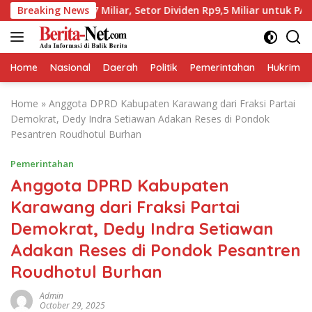
Skip
,27 Miliar, Setor Dividen Rp9,5 Miliar untuk PAD
Breaking News
BPJ
to
content
Home
Nasional
Daerah
Politik
Pemerintahan
Hukrim
Home
»
Anggota DPRD Kabupaten Karawang dari Fraksi Partai
Demokrat, Dedy Indra Setiawan Adakan Reses di Pondok
Pesantren Roudhotul Burhan
Pemerintahan
Anggota DPRD Kabupaten
Karawang dari Fraksi Partai
Demokrat, Dedy Indra Setiawan
Adakan Reses di Pondok Pesantren
Roudhotul Burhan
Admin
October 29, 2025