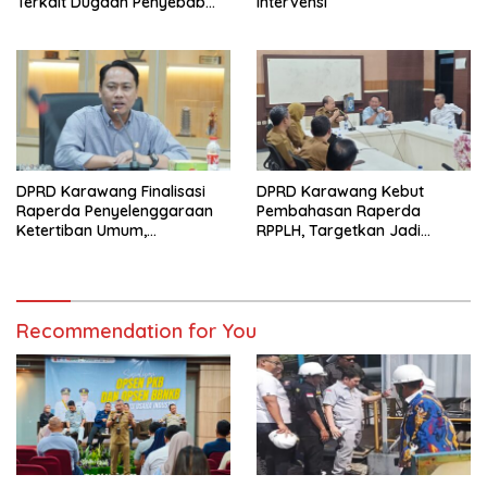
Terkait Dugaan Penyebab
Intervensi
Banjir dan Legalitas
Perizinan
DPRD Karawang Finalisasi
DPRD Karawang Kebut
Raperda Penyelenggaraan
Pembahasan Raperda
Ketertiban Umum,
RPPLH, Targetkan Jadi
Ketenteraman Masyarakat,
Landasan Pembangunan
dan Perlindungan
Berkelanjutan
Masyarakat
Recommendation for You