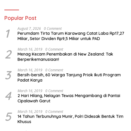
Popular Post
1
August 7, 2026
0 Comment
Perumdam Tirta Tarum Karawang Catat Laba Rp17,27
Miliar, Setor Dividen Rp9,5 Miliar untuk PAD
2
March 16, 2019
0 Comment
Menag Kecam Penembakan di New Zealand: Tak
Berperikemanusiaan!
3
March 16, 2019
0 Comment
Bersih-bersih, 60 Warga Tanjung Priok Ikuti Program
Padat Karya
4
March 16, 2019
0 Comment
2 Hari Hilang, Nelayan Tewas Mengambang di Pantai
Cipalawah Garut
5
March 16, 2019
0 Comment
14 Tahun Terbunuhnya Munir, Polri Didesak Bentuk Tim
Khusus