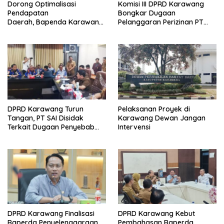
Dorong Optimalisasi
Komisi III DPRD Karawang
Pendapatan
Bongkar Dugaan
Daerah, Bapenda Karawang
Pelanggaran Perizinan PT
Sosialisasikan Opsen PKB
Summit Adyawinsa
dan Opsen BBNKB kepada
Dunia Usaha
DPRD Karawang Turun
Pelaksanan Proyek di
Tangan, PT SAI Disidak
Karawang Dewan Jangan
Terkait Dugaan Penyebab
Intervensi
Banjir dan Legalitas
Perizinan
DPRD Karawang Finalisasi
DPRD Karawang Kebut
Raperda Penyelenggaraan
Pembahasan Raperda