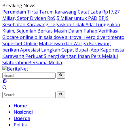
Skip
Breaking News
to
Perumdam Tirta Tarum Karawang Catat Laba Rp17,27
content
Miliar, Setor Dividen Rp9,5 Miliar untuk PAD
BPJS
Kesehatan Karawang Tegaskan Tidak Ada Tunggakan
Klaim, Sejumlah Berkas Masih Dalam Tahap Verifikasi
Giocare online o in sala dove si trova il vero divertimento
Superbet Online
Mahasiswa dan Warga Karawang
berikan Apresiasi Langkah Cepat Bupati Aep
Kapolresta
Karawang Perkuat Sinergi dengan Insan Pers Melalui
Silaturahmi Bersama Media
Home
Nasional
Daerah
Politik