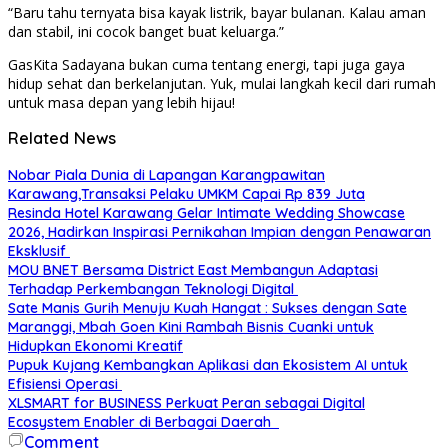
“Baru tahu ternyata bisa kayak listrik, bayar bulanan. Kalau aman
dan stabil, ini cocok banget buat keluarga.”
GasKita Sadayana bukan cuma tentang energi, tapi juga gaya
hidup sehat dan berkelanjutan. Yuk, mulai langkah kecil dari rumah
untuk masa depan yang lebih hijau!
Related News
Nobar Piala Dunia di Lapangan Karangpawitan
Karawang,Transaksi Pelaku UMKM Capai Rp 839 Juta
Resinda Hotel Karawang Gelar Intimate Wedding Showcase
2026, Hadirkan Inspirasi Pernikahan Impian dengan Penawaran
Eksklusif
MOU BNET Bersama District East Membangun Adaptasi
Terhadap Perkembangan Teknologi Digital
Sate Manis Gurih Menuju Kuah Hangat : Sukses dengan Sate
Maranggi, Mbah Goen Kini Rambah Bisnis Cuanki untuk
Hidupkan Ekonomi Kreatif
Pupuk Kujang Kembangkan Aplikasi dan Ekosistem AI untuk
Efisiensi Operasi
XLSMART for BUSINESS Perkuat Peran sebagai Digital
Ecosystem Enabler di Berbagai Daerah
Comment