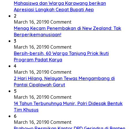
Mahasiswa dan Warga Karawang berikan
Apresiasi Langkah Cepat Bupati Aep
2
March 16, 2019
0 Comment
Menag Kecam Penembakan di New Zealand: Tak
Berperikemanusiaan!
3
March 16, 2019
0 Comment
Bersih-bersih, 60 Warga Tanjung Priok Ikuti
Program Padat Karya
4
March 16, 2019
0 Comment
2 Hari Hilang, Nelayan Tewas Mengambang di
Pantai Cipalawah Garut
5
March 16, 2019
0 Comment
14 Tahun Terbunuhnya Munir, Polri Didesak Bentuk
Tim Khusus
6
March 16, 2019
0 Comment
Prabowo Resmikan Kantor DPD Gerindra di Banten