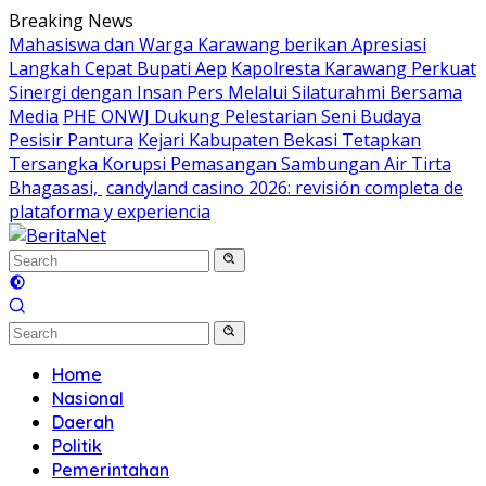
Skip
Breaking News
to
Mahasiswa dan Warga Karawang berikan Apresiasi
content
Langkah Cepat Bupati Aep
Kapolresta Karawang Perkuat
Sinergi dengan Insan Pers Melalui Silaturahmi Bersama
Media
PHE ONWJ Dukung Pelestarian Seni Budaya
Pesisir Pantura
Kejari Kabupaten Bekasi Tetapkan
Tersangka Korupsi Pemasangan Sambungan Air Tirta
Bhagasasi,
candyland casino 2026: revisión completa de
plataforma y experiencia
Home
Nasional
Daerah
Politik
Pemerintahan