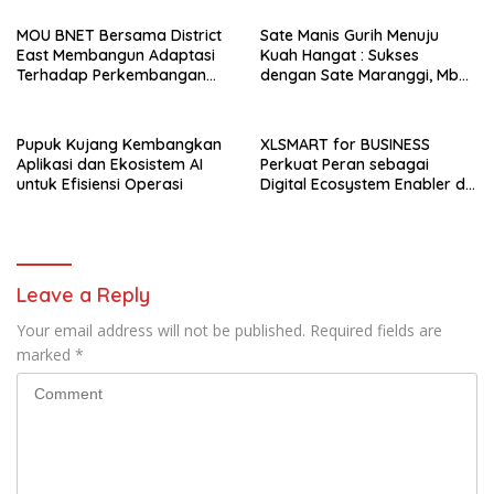
dengan Penawaran Eksklusif
MOU BNET Bersama District
Sate Manis Gurih Menuju
East Membangun Adaptasi
Kuah Hangat : Sukses
Terhadap Perkembangan
dengan Sate Maranggi, Mbah
Teknologi Digital
Goen Kini Rambah Bisnis
Cuanki untuk Hidupkan
Ekonomi Kreatif
Pupuk Kujang Kembangkan
XLSMART for BUSINESS
Aplikasi dan Ekosistem AI
Perkuat Peran sebagai
untuk Efisiensi Operasi
Digital Ecosystem Enabler di
Berbagai Daerah
Leave a Reply
Your email address will not be published.
Required fields are
marked
*