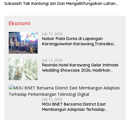
Sukaasih Tak Kantongi Izin Dan Mengalihfungsikan Lahan
Pertanian
Ekonomi
July 15, 2026
Nobar Piala Dunia di Lapangan
Karangpawitan Karawang,Transaksi
Pelaku UMKM Capai Rp 839 Juta
July 12, 2026
Resinda Hotel Karawang Gelar Intimate
Wedding Showcase 2026, Hadirkan
Inspirasi Pernikahan Impian dengan
Penawaran Eksklusif
July 12, 2026
MOU BNET Bersama District East
Membangun Adaptasi Terhadap
Perkembangan Teknologi Digital