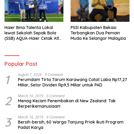
Haier Bina Talenta Lokal
PSSI Kabupaten Bekasi
lewat Sekolah Sepak Bola
Terbangkan Dua Pemain
(SSB) AQUA-Haier Cetak Atlet
Muda Ke Selangor Malaysia
Masa Depan
Popular Post
1
August 7, 2026
0 Comment
Perumdam Tirta Tarum Karawang Catat Laba Rp17,27
Miliar, Setor Dividen Rp9,5 Miliar untuk PAD
2
March 16, 2019
0 Comment
Menag Kecam Penembakan di New Zealand: Tak
Berperikemanusiaan!
3
March 16, 2019
0 Comment
Bersih-bersih, 60 Warga Tanjung Priok Ikuti Program
Padat Karya