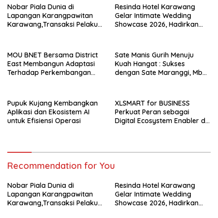
Nobar Piala Dunia di
Resinda Hotel Karawang
Lapangan Karangpawitan
Gelar Intimate Wedding
Karawang,Transaksi Pelaku
Showcase 2026, Hadirkan
UMKM Capai Rp 839 Juta
Inspirasi Pernikahan Impian
dengan Penawaran Eksklusif
MOU BNET Bersama District
Sate Manis Gurih Menuju
East Membangun Adaptasi
Kuah Hangat : Sukses
Terhadap Perkembangan
dengan Sate Maranggi, Mbah
Teknologi Digital
Goen Kini Rambah Bisnis
Cuanki untuk Hidupkan
Ekonomi Kreatif
Pupuk Kujang Kembangkan
XLSMART for BUSINESS
Aplikasi dan Ekosistem AI
Perkuat Peran sebagai
untuk Efisiensi Operasi
Digital Ecosystem Enabler di
Berbagai Daerah
Recommendation for You
Nobar Piala Dunia di
Resinda Hotel Karawang
Lapangan Karangpawitan
Gelar Intimate Wedding
Karawang,Transaksi Pelaku
Showcase 2026, Hadirkan
UMKM Capai Rp 839 Juta
Inspirasi Pernikahan Impian