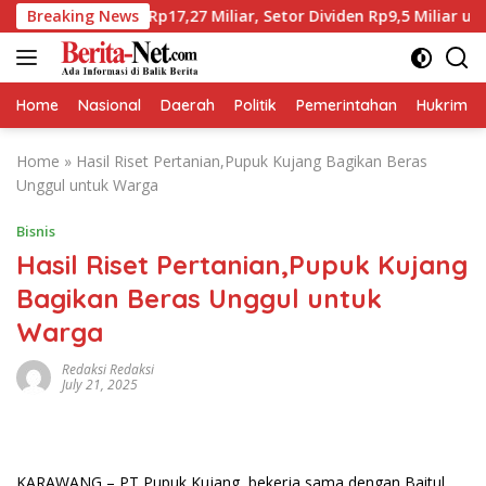
Skip
t Laba Rp17,27 Miliar, Setor Dividen Rp9,5 Miliar untuk PAD
Breaking News
to
content
Home
Nasional
Daerah
Politik
Pemerintahan
Hukrim
Home
»
Hasil Riset Pertanian,Pupuk Kujang Bagikan Beras
Unggul untuk Warga
Bisnis
Hasil Riset Pertanian,Pupuk Kujang
Bagikan Beras Unggul untuk
Warga
Redaksi Redaksi
July 21, 2025
KARAWANG – PT Pupuk Kujang, bekerja sama dengan Baitul