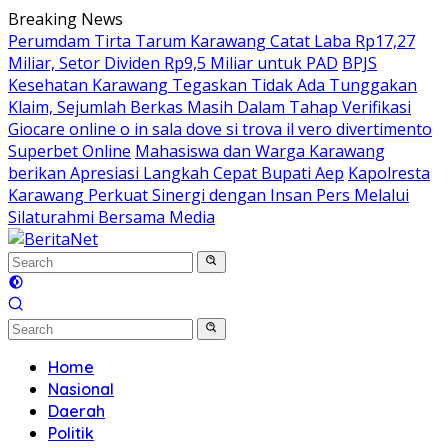
Skip
Breaking News
to
Perumdam Tirta Tarum Karawang Catat Laba Rp17,27
content
Miliar, Setor Dividen Rp9,5 Miliar untuk PAD
BPJS
Kesehatan Karawang Tegaskan Tidak Ada Tunggakan
Klaim, Sejumlah Berkas Masih Dalam Tahap Verifikasi
Giocare online o in sala dove si trova il vero divertimento
Superbet Online
Mahasiswa dan Warga Karawang
berikan Apresiasi Langkah Cepat Bupati Aep
Kapolresta
Karawang Perkuat Sinergi dengan Insan Pers Melalui
Silaturahmi Bersama Media
Home
Nasional
Daerah
Politik