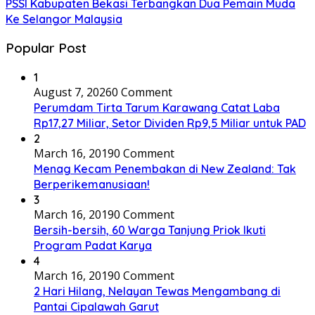
PSSI Kabupaten Bekasi Terbangkan Dua Pemain Muda
Ke Selangor Malaysia
Popular Post
1
August 7, 2026
0 Comment
Perumdam Tirta Tarum Karawang Catat Laba
Rp17,27 Miliar, Setor Dividen Rp9,5 Miliar untuk PAD
2
March 16, 2019
0 Comment
Menag Kecam Penembakan di New Zealand: Tak
Berperikemanusiaan!
3
March 16, 2019
0 Comment
Bersih-bersih, 60 Warga Tanjung Priok Ikuti
Program Padat Karya
4
March 16, 2019
0 Comment
2 Hari Hilang, Nelayan Tewas Mengambang di
Pantai Cipalawah Garut