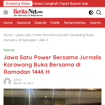
Skip
rikan Apresiasi Langkah Cepat Bupati Aep
Breaking News
Kapolresta
to
content
Home
Nasional
Daerah
Politik
Pemerintahan
Hukrim
Home
»
Jawa Satu Power Bersama Jurnalis Karawang Buka
Bersama di Ramadan 1446 H
Daerah
Jawa Satu Power Bersama Jurnalis
Karawang Buka Bersama di
Ramadan 1446 H
Admin
March 18, 2025