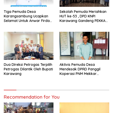
Tiga Pemuda Desa
Sekolah Pemuda Meriahkan
Karangsambung Ucapkan
HUT ke-53 , DPD KNPI
Selamat Untuk Anwar Firdaus
Karawang Gandeng PEKKA
Sebagai Ketua BPD Periode
dan DP3A
2026-2034
Dua DIreksi Petrogas Terpilih
Aktivis Pemuda Desa
Petrogas Dilantik Oleh Bupati
Mendesak DPRD Panggil
Karawang
Koperasi PNM Mekkar
Karang Bahagia Soal
Keabsahan Legalitas
Recommendation for You