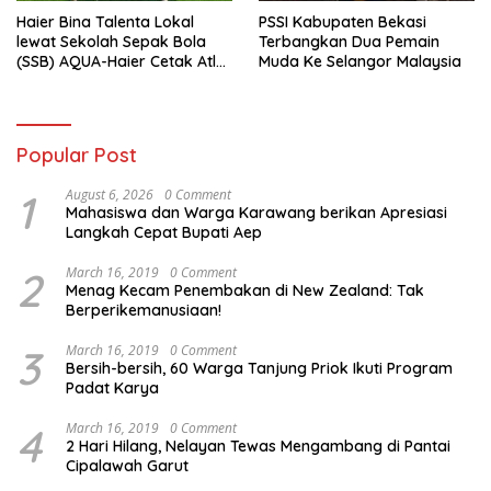
Haier Bina Talenta Lokal
PSSI Kabupaten Bekasi
lewat Sekolah Sepak Bola
Terbangkan Dua Pemain
(SSB) AQUA-Haier Cetak Atlet
Muda Ke Selangor Malaysia
Masa Depan
Popular Post
1
August 6, 2026
0 Comment
Mahasiswa dan Warga Karawang berikan Apresiasi
Langkah Cepat Bupati Aep
2
March 16, 2019
0 Comment
Menag Kecam Penembakan di New Zealand: Tak
Berperikemanusiaan!
3
March 16, 2019
0 Comment
Bersih-bersih, 60 Warga Tanjung Priok Ikuti Program
Padat Karya
4
March 16, 2019
0 Comment
2 Hari Hilang, Nelayan Tewas Mengambang di Pantai
Cipalawah Garut