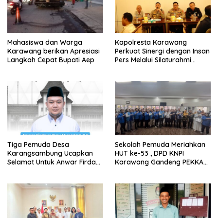
Mahasiswa dan Warga
Kapolresta Karawang
Karawang berikan Apresiasi
Perkuat Sinergi dengan Insan
Langkah Cepat Bupati Aep
Pers Melalui Silaturahmi
Bersama Media
Tiga Pemuda Desa
Sekolah Pemuda Meriahkan
Karangsambung Ucapkan
HUT ke-53 , DPD KNPI
Selamat Untuk Anwar Firdaus
Karawang Gandeng PEKKA
Sebagai Ketua BPD Periode
dan DP3A
2026-2034