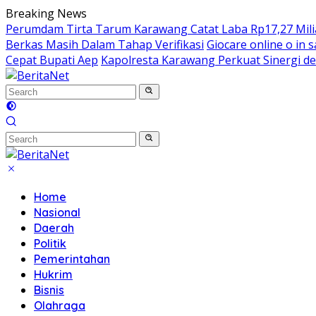
Skip
Breaking News
to
Perumdam Tirta Tarum Karawang Catat Laba Rp17,27 Miliar
content
Berkas Masih Dalam Tahap Verifikasi
Giocare online o in s
Cepat Bupati Aep
Kapolresta Karawang Perkuat Sinergi de
Home
Nasional
Daerah
Politik
Pemerintahan
Hukrim
Bisnis
Olahraga