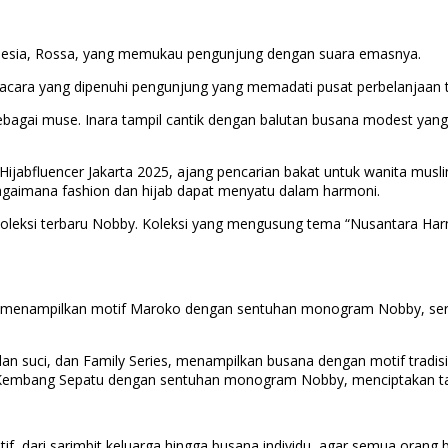
donesia, Rossa, yang memukau pengunjung dengan suara emasnya.
cara yang dipenuhi pengunjung yang memadati pusat perbelanjaan t
 sebagai muse. Inara tampil cantik dengan balutan busana modest ya
Hijabfluencer Jakarta 2025, ajang pencarian bakat untuk wanita musli
aimana fashion dan hijab dapat menyatu dalam harmoni.
i-koleksi terbaru Nobby. Koleksi yang mengusung tema “Nusantara 
ng menampilkan motif Maroko dengan sentuhan monogram Nobby, sert
ulan suci, dan Family Series, menampilkan busana dengan motif tradi
embang Sepatu dengan sentuhan monogram Nobby, menciptakan tam
iatif, dari sarimbit keluarga hingga busana individu, agar semua oran