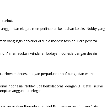
ersebut.
ng anggun dan elegan, memperlihatkan keindahan koleksi Nobby yang
mah yang ingin berkarier di dunia modest fashion. Para peserta
Harmoni” memadukan keindahan budaya Indonesia dengan desain
a Flowers Series, dengan perpaduan motif bunga dan warna-
sional Indonesia. Nobby juga berkolaborasi dengan BT Batik Trusmi
pilan anggun dan elegan.
g bisa merayakan Ramadan dan Idul Fitri dengan penuh gaya,” ujar