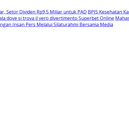
, Setor Dividen Rp9,5 Miliar untuk PAD
BPJS Kesehatan Ka
ala dove si trova il vero divertimento Superbet Online
Mahas
ngan Insan Pers Melalui Silaturahmi Bersama Media