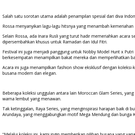
Salah satu sorotan utama adalah penampilan spesial dari diva In
Rossa menyanyikan lagu-lagu hitsnya yang menambah kemeriahan a
Selain Rossa, ada Inara Rusli yang turut hadir memeriahkan acara
dipersembahkan khusus untuk Ramadan dan Idul Fitri.
Festival ini juga menjadi panggung untuk Nobby Model Hunt x Putri 
berkesempatan menampilkan bakat mereka dan memperlihatkan bag
Acara ini juga menampilkan fashion show eksklusif dengan koleks
busana modern dan elegan.
Beberapa koleksi unggulan antara lain Moroccan Glam Series, ya
warna lembut yang menawan.
Tak ketinggalan, Raya Series, yang menginspirasi harapan baik di b
Arundaya, yang menggabungkan motif Mega Mendung dan bunga K
“Melalui koleksi ini, kami ingin memberikan pilihan busana yang var