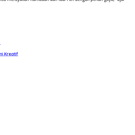
f
i Kreatif