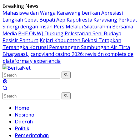
Skip
Breaking News
to
Mahasiswa dan Warga Karawang berikan Apresiasi
content
Langkah Cepat Bupati Aep
Kapolresta Karawang Perkuat
Sinergi dengan Insan Pers Melalui Silaturahmi Bersama
Media
PHE ONWJ Dukung Pelestarian Seni Budaya
Pesisir Pantura
Kejari Kabupaten Bekasi Tetapkan
Tersangka Korupsi Pemasangan Sambungan Air Tirta
Bhagasasi,
candyland casino 2026: revisión completa de
plataforma y experiencia
Home
Nasional
Daerah
Politik
Pemerintahan