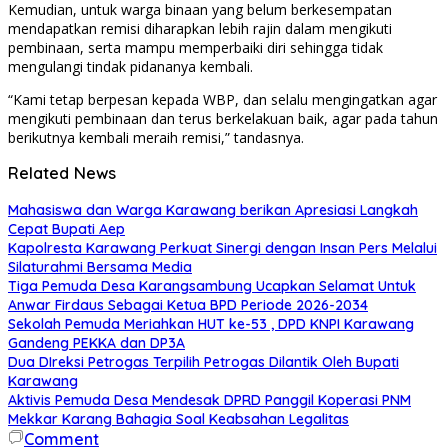
Kemudian, untuk warga binaan yang belum berkesempatan
mendapatkan remisi diharapkan lebih rajin dalam mengikuti
pembinaan, serta mampu memperbaiki diri sehingga tidak
mengulangi tindak pidananya kembali.
“Kami tetap berpesan kepada WBP, dan selalu mengingatkan agar
mengikuti pembinaan dan terus berkelakuan baik, agar pada tahun
berikutnya kembali meraih remisi,” tandasnya.
Related News
Mahasiswa dan Warga Karawang berikan Apresiasi Langkah
Cepat Bupati Aep
Kapolresta Karawang Perkuat Sinergi dengan Insan Pers Melalui
Silaturahmi Bersama Media
Tiga Pemuda Desa Karangsambung Ucapkan Selamat Untuk
Anwar Firdaus Sebagai Ketua BPD Periode 2026-2034
Sekolah Pemuda Meriahkan HUT ke-53 , DPD KNPI Karawang
Gandeng PEKKA dan DP3A
Dua DIreksi Petrogas Terpilih Petrogas Dilantik Oleh Bupati
Karawang
Aktivis Pemuda Desa Mendesak DPRD Panggil Koperasi PNM
Mekkar Karang Bahagia Soal Keabsahan Legalitas
Comment