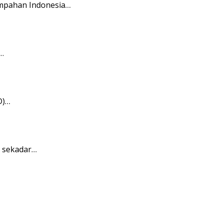
ampahan Indonesia…
…
D)…
a sekadar…