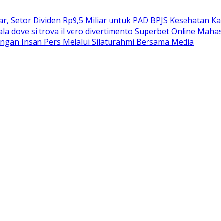
, Setor Dividen Rp9,5 Miliar untuk PAD
BPJS Kesehatan Ka
ala dove si trova il vero divertimento Superbet Online
Mahas
ngan Insan Pers Melalui Silaturahmi Bersama Media