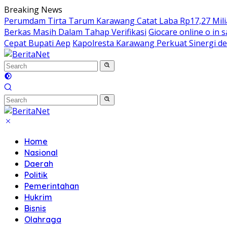
Skip
Breaking News
to
Perumdam Tirta Tarum Karawang Catat Laba Rp17,27 Miliar
content
Berkas Masih Dalam Tahap Verifikasi
Giocare online o in s
Cepat Bupati Aep
Kapolresta Karawang Perkuat Sinergi de
Home
Nasional
Daerah
Politik
Pemerintahan
Hukrim
Bisnis
Olahraga