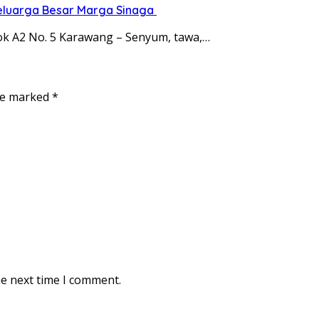
eluarga Besar Marga Sinaga
ok A2 No. 5 Karawang – Senyum, tawa,…
are marked
*
he next time I comment.