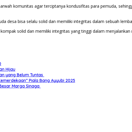
wah komunitas agar terciptanya kondusifitas para pemuda, sehingg
da desa bisa selalu solid dan memiliki integritas dalam sebuah lemb
kompak solid dan memiliki integritas yang tinggi dalam menjalanka
0
n Hijau
kan yang Belum Tuntas
Kemerdekaan” Piala Bang Ayyubi 2025
 Besar Marga Sinaga