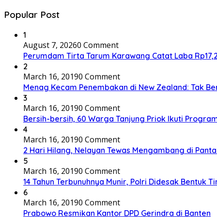
Popular Post
1
August 7, 2026
0 Comment
Perumdam Tirta Tarum Karawang Catat Laba Rp17,27 M
2
March 16, 2019
0 Comment
Menag Kecam Penembakan di New Zealand: Tak Be
3
March 16, 2019
0 Comment
Bersih-bersih, 60 Warga Tanjung Priok Ikuti Progra
4
March 16, 2019
0 Comment
2 Hari Hilang, Nelayan Tewas Mengambang di Panta
5
March 16, 2019
0 Comment
14 Tahun Terbunuhnya Munir, Polri Didesak Bentuk T
6
March 16, 2019
0 Comment
Prabowo Resmikan Kantor DPD Gerindra di Banten